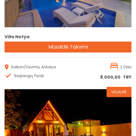
Villa Netya
Müsaitlik Takvimi
Kalkan/Üzümlü, Antalya
2 Oda
Başlangıç Fiyatı
8.000,00
TRY
VİLLALAR
Rezervasyon