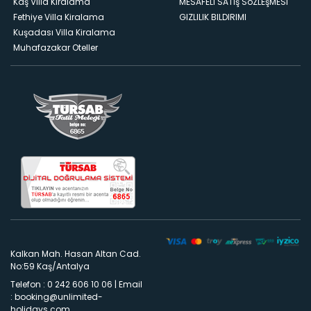
Kaş Villa Kiralama
MESAFELI SATış SöZLEşMESI
Fethiye Villa Kiralama
GIZLILIK BILDIRIMI
Kuşadası Villa Kiralama
Muhafazakar Oteller
Kalkan Mah. Hasan Altan Cad.
No:59 Kaş/Antalya
Telefon : 0 242 606 10 06
|
Email
:
booking@unlimited-
holidays.com