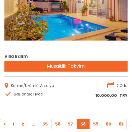
Rezervasyon
Villa Balım
Müsaitlik Takvimi
Kalkan/Üzümlü, Antalya
2 Oda
Başlangıç Fiyatı
10.000,00
TRY
‹
1
2
...
55
56
57
58
59
60
61
.