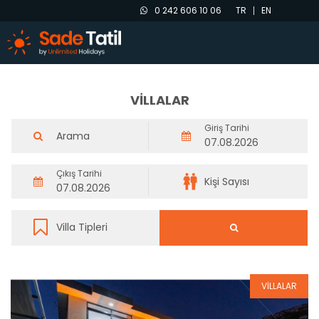
0 242 606 10 06
TR
EN
VİLLALAR
Giriş Tarihi
Çıkış Tarihi
VİLLALAR