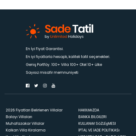
En İyi Fiyat Garantisi.
En iyi fiyatlarla hesaplı, kaliteli tatil seçenekleri.
Geniş Portföy. 100+ Villa 100+ Otel 10+ ülke
Sayısız misafir memnuniyeti
2026 Fiyatları Belirlenen Villalar
HAKKıMıZDA
Balayı Villaları
BANKA BILGILERI
Muhafazakar Villalar
KULLANıM SöZLEşMESI
Kalkan Villa Kiralama
İPTAL VE İADE POLITIKASı