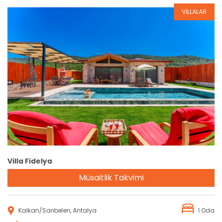
VİLLALAR
Rezervasyon
Villa Fidelya
Müsaitlik Takvimi
Kalkan/Sarıbelen, Antalya
1 Oda