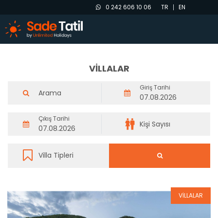
0 242 606 10 06
TR
EN
VİLLALAR
Giriş Tarihi
Çıkış Tarihi
VİLLALAR