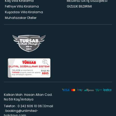
Kaş Villa Kiralama
MESAFELI SATış SöZLEşMESI
Fethiye Villa Kiralama
GIZLILIK BILDIRIMI
Kuşadası Villa Kiralama
Muhafazakar Oteller
Kalkan Mah. Hasan Altan Cad.
No:59 Kaş/Antalya
Telefon : 0 242 606 10 06
|
Email
:
booking@unlimited-
holidays.com