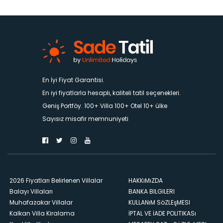
En İyi Fiyat Garantisi.
En iyi fiyatlarla hesaplı, kaliteli tatil seçenekleri.
Geniş Portföy. 100+ Villa 100+ Otel 10+ ülke
Sayısız misafir memnuniyeti
2026 Fiyatları Belirlenen Villalar
HAKKıMıZDA
Balayı Villaları
BANKA BILGILERI
Muhafazakar Villalar
KULLANıM SöZLEşMESI
Kalkan Villa Kiralama
İPTAL VE İADE POLITIKASı