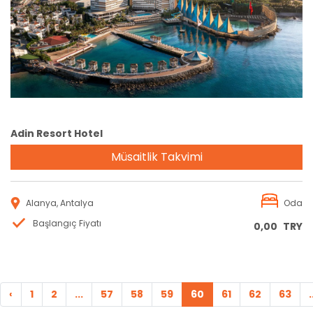
Rezervasyon
Adin Resort Hotel
Müsaitlik Takvimi
Alanya, Antalya
Oda
Başlangıç Fiyatı
0,00
TRY
‹
1
2
...
57
58
59
60
61
62
63
.