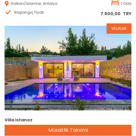
Kalkan/İslamlar, Antalya
1 Oda
Başlangıç Fiyatı
7.500,00
TRY
VİLLALAR
Rezervasyon
Villa Istanoz
Müsaitlik Takvimi