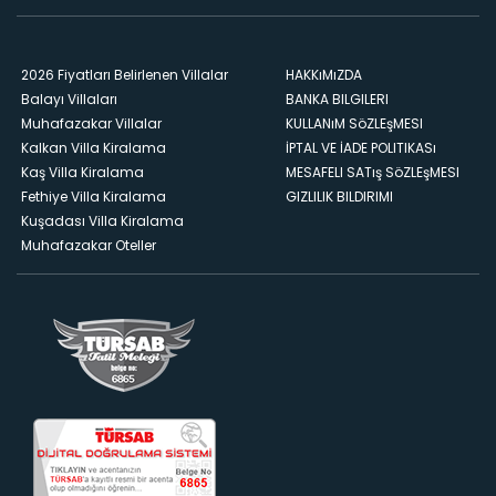
2026 Fiyatları Belirlenen Villalar
HAKKıMıZDA
Balayı Villaları
BANKA BILGILERI
Muhafazakar Villalar
KULLANıM SöZLEşMESI
Kalkan Villa Kiralama
İPTAL VE İADE POLITIKASı
Kaş Villa Kiralama
MESAFELI SATış SöZLEşMESI
Fethiye Villa Kiralama
GIZLILIK BILDIRIMI
Kuşadası Villa Kiralama
Muhafazakar Oteller