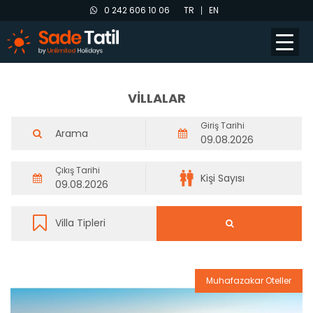
0 242 606 10 06
TR
EN
VİLLALAR
Giriş Tarihi
Çıkış Tarihi
Muhafazakar Oteller