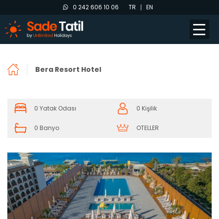
0 242 606 10 06
TR
EN
Bera Resort Hotel
0 Yatak Odası
0 Kişilik
0 Banyo
OTELLER