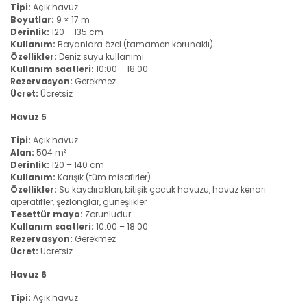
Tipi:
Açık havuz
Boyutlar:
9 × 17 m
Derinlik:
120 – 135 cm
Kullanım:
Bayanlara özel (tamamen korunaklı)
Özellikler:
Deniz suyu kullanımı
Kullanım saatleri:
10:00 – 18:00
Rezervasyon:
Gerekmez
Ücret:
Ücretsiz
Havuz 5
Tipi:
Açık havuz
Alan:
504 m²
Derinlik:
120 – 140 cm
Kullanım:
Karışık (tüm misafirler)
Özellikler:
Su kaydırakları, bitişik çocuk havuzu, havuz kenarı
aperatifler, şezlonglar, güneşlikler
Tesettür mayo:
Zorunludur
Kullanım saatleri:
10:00 – 18:00
Rezervasyon:
Gerekmez
Ücret:
Ücretsiz
Havuz 6
Tipi:
Açık havuz