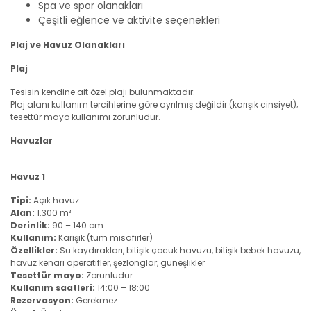
Spa ve spor olanakları
Çeşitli eğlence ve aktivite seçenekleri
Plaj ve Havuz Olanakları
Plaj
Tesisin kendine ait özel plajı bulunmaktadır.
Plaj alanı kullanım tercihlerine göre ayrılmış değildir (karışık cinsiyet);
tesettür mayo kullanımı zorunludur.
Havuzlar
Havuz 1
Tipi:
Açık havuz
Alan:
1.300 m²
Derinlik:
90 – 140 cm
Kullanım:
Karışık (tüm misafirler)
Özellikler:
Su kaydırakları, bitişik çocuk havuzu, bitişik bebek havuzu,
havuz kenarı aperatifler, şezlonglar, güneşlikler
Tesettür mayo:
Zorunludur
Kullanım saatleri:
14:00 – 18:00
Rezervasyon:
Gerekmez