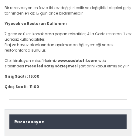
Bir rezervasyon en fazla iki kez değiştirilebilir ve değişiklik talepleri giriş
tarihinden en az 15 gün önce bildirilmelidir.
Yiyecek ve Restoran Kullanımı
7 gece ve üzeri konaklama yapan misafirler, A’la Carte restoranı 1 kez
ücretsiz kullanabilirler.
Plaj ve havuz alanlarından ayrılmadan öğle yemeği snack
restoranlarda sunulur.
Oteli kiralayan misafirlerimiz
www.sadetatil.com
web
sitesindeki
mesafeli satış sözleşmesi
şartlarını kabul etmiş sayılır.
Giriş Saati : 15:00
Çıkış Saati : 11:00
Rezervasyon