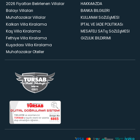
2026 Fiyatları Belirlenen Villalar
HAKKıMıZDA
Balayı Villaları
BANKA BILGILERI
Muhafazakar Villalar
KULLANıM SöZLEşMESI
Kalkan Villa Kiralama
İPTAL VE İADE POLITIKASı
Kaş Villa Kiralama
MESAFELI SATış SöZLEşMESI
Fethiye Villa Kiralama
GIZLILIK BILDIRIMI
Kuşadası Villa Kiralama
Muhafazakar Oteller