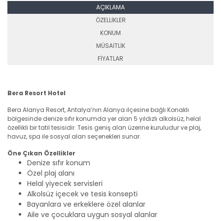
AÇIKLAMA
ÖZELLİKLER
KONUM
MÜSAİTLİK
FİYATLAR
Bera Resort Hotel
Bera Alanya Resort, Antalya’nın Alanya ilçesine bağlı Konaklı
bölgesinde denize sıfır konumda yer alan 5 yıldızlı alkolsüz, helal
özellikli bir tatil tesisidir. Tesis geniş alan üzerine kuruludur ve plaj,
havuz, spa ile sosyal alan seçenekleri sunar.
Öne Çıkan Özellikler
Denize sıfır konum
Özel plaj alanı
Helal yiyecek servisleri
Alkolsüz içecek ve tesis konsepti
Bayanlara ve erkeklere özel alanlar
Aile ve çocuklara uygun sosyal alanlar