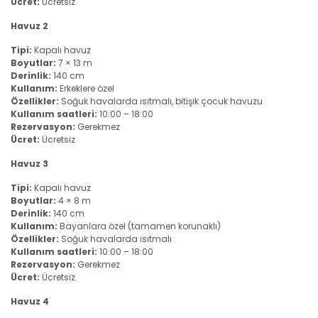
Ücret:
Ücretsiz
Havuz 2
Tipi:
Kapalı havuz
Boyutlar:
7 × 13 m
Derinlik:
140 cm
Kullanım:
Erkeklere özel
Özellikler:
Soğuk havalarda ısıtmalı, bitişik çocuk havuzu
Kullanım saatleri:
10:00 – 18:00
Rezervasyon:
Gerekmez
Ücret:
Ücretsiz
Havuz 3
Tipi:
Kapalı havuz
Boyutlar:
4 × 8 m
Derinlik:
140 cm
Kullanım:
Bayanlara özel (tamamen korunaklı)
Özellikler:
Soğuk havalarda ısıtmalı
Kullanım saatleri:
10:00 – 18:00
Rezervasyon:
Gerekmez
Ücret:
Ücretsiz
Havuz 4