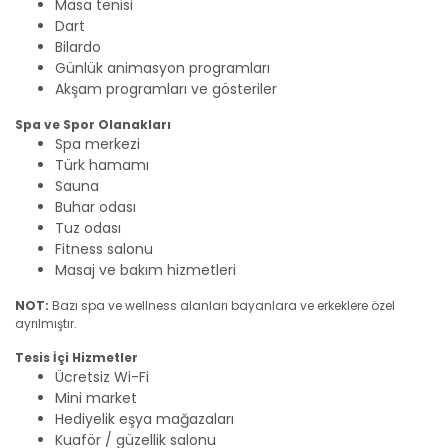
Masa tenisi
Dart
Bilardo
Günlük animasyon programları
Akşam programları ve gösteriler
Spa ve Spor Olanakları
Spa merkezi
Türk hamamı
Sauna
Buhar odası
Tuz odası
Fitness salonu
Masaj ve bakım hizmetleri
NOT:
Bazı spa ve wellness alanları bayanlara ve erkeklere özel
ayrılmıştır.
Tesis İçi Hizmetler
Ücretsiz Wi-Fi
Mini market
Hediyelik eşya mağazaları
Kuaför / güzellik salonu