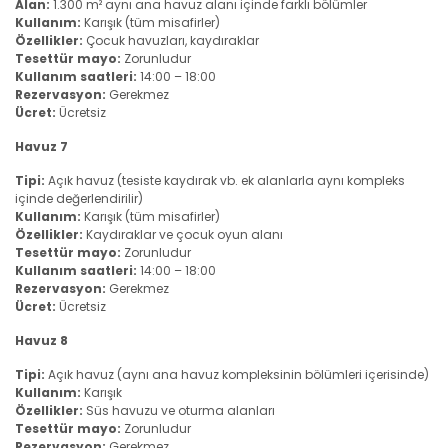
Alan:
1.300 m² aynı ana havuz alanı içinde farklı bölümler
Kullanım:
Karışık (tüm misafirler)
Özellikler:
Çocuk havuzları, kaydıraklar
Tesettür mayo:
Zorunludur
Kullanım saatleri:
14:00 – 18:00
Rezervasyon:
Gerekmez
Ücret:
Ücretsiz
Havuz 7
Tipi:
Açık havuz (tesiste kaydırak vb. ek alanlarla aynı kompleks
içinde değerlendirilir)
Kullanım:
Karışık (tüm misafirler)
Özellikler:
Kaydıraklar ve çocuk oyun alanı
Tesettür mayo:
Zorunludur
Kullanım saatleri:
14:00 – 18:00
Rezervasyon:
Gerekmez
Ücret:
Ücretsiz
Havuz 8
Tipi:
Açık havuz (aynı ana havuz kompleksinin bölümleri içerisinde)
Kullanım:
Karışık
Özellikler:
Süs havuzu ve oturma alanları
Tesettür mayo:
Zorunludur
Rezervasyon:
Gerekmez