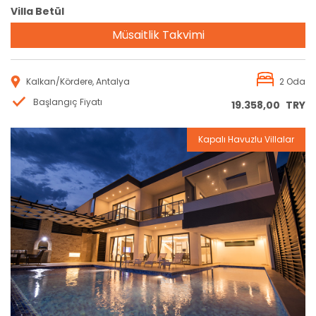
Villa Betül
Müsaitlik Takvimi
Kalkan/Kördere, Antalya
2 Oda
Başlangıç Fiyatı
19.358,00
TRY
Kapalı Havuzlu Villalar
Rezervasyon