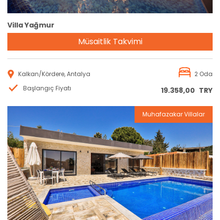
Villa Yağmur
Müsaitlik Takvimi
Kalkan/Kördere, Antalya
2 Oda
Başlangıç Fiyatı
19.358,00
TRY
Muhafazakar Villalar
Rezervasyon