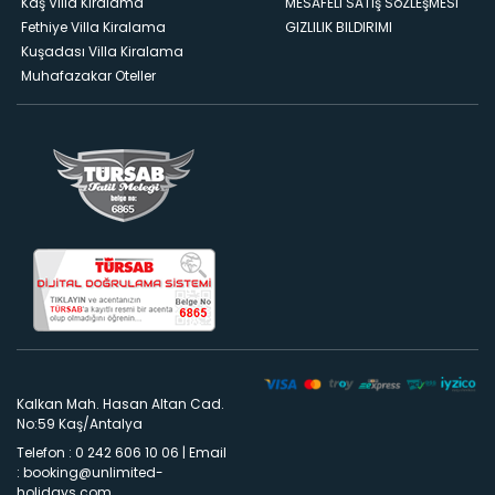
Kaş Villa Kiralama
MESAFELI SATış SöZLEşMESI
Fethiye Villa Kiralama
GIZLILIK BILDIRIMI
Kuşadası Villa Kiralama
Muhafazakar Oteller
Kalkan Mah. Hasan Altan Cad.
No:59 Kaş/Antalya
Telefon : 0 242 606 10 06
|
Email
:
booking@unlimited-
holidays.com