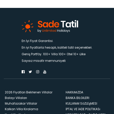
En İyi Fiyat Garantisi.
En iyi fiyatlarla hesaplı, kaliteli tatil seçenekleri.
Geniş Portföy. 100+ Villa 100+ Otel 10+ ülke
Sayısız misafir memnuniyeti
2026 Fiyatları Belirlenen Villalar
HAKKıMıZDA
Balayı Villaları
BANKA BILGILERI
Muhafazakar Villalar
KULLANıM SöZLEşMESI
Kalkan Villa Kiralama
İPTAL VE İADE POLITIKASı