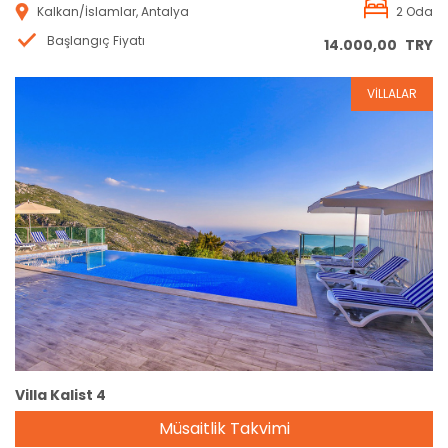
Kalkan/İslamlar, Antalya
2 Oda
Başlangıç Fiyatı
14.000,00
TRY
VİLLALAR
Rezervasyon
Villa Kalist 4
Müsaitlik Takvimi