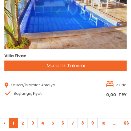
Rezervasyon
Villa Elvan
Müsaitlik Takvimi
Kalkan/İslamlar, Antalya
2 Oda
Başlangıç Fiyatı
0,00
TRY
‹
1
2
3
4
5
6
7
8
9
10
...
66