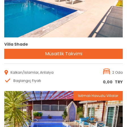
Villa Shade
Müsaitlik Takvimi
Kalkan/İslamlar, Antalya
2 Oda
Başlangıç Fiyatı
0,00
TRY
Isıtmalı Havuzlu Villalar