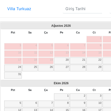
Villa Turkuaz
Ağustos
2026
Pzt
Sa
Ça
Pe
Cu
Ct
P
1
3
4
5
6
7
8
10
11
12
13
14
15
17
18
19
20
21
22
24
25
26
27
28
29
31
Ekim
2026
Pzt
Sa
Ça
Pe
Cu
Ct
P
1
2
3
5
6
7
8
9
10
12
13
14
15
16
17