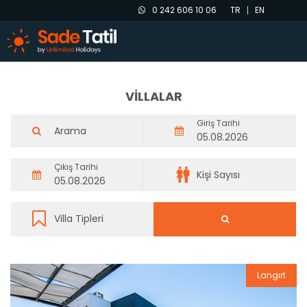
0 242 606 10 06
TR
EN
VİLLALAR
Giriş Tarihi
Çıkış Tarihi
Langırt