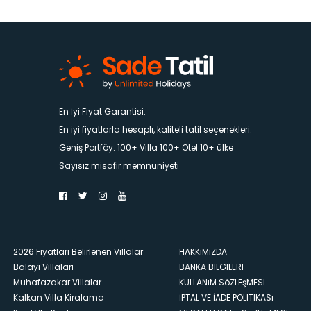
En İyi Fiyat Garantisi.
En iyi fiyatlarla hesaplı, kaliteli tatil seçenekleri.
Geniş Portföy. 100+ Villa 100+ Otel 10+ ülke
Sayısız misafir memnuniyeti
2026 Fiyatları Belirlenen Villalar
HAKKıMıZDA
Balayı Villaları
BANKA BILGILERI
Muhafazakar Villalar
KULLANıM SöZLEşMESI
Kalkan Villa Kiralama
İPTAL VE İADE POLITIKASı