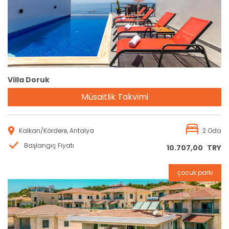
Villa Doruk
Müsaitlik Takvimi
Kalkan/Kördere, Antalya
2 Oda
Başlangıç Fiyatı
10.707,00
TRY
çocuk parkı