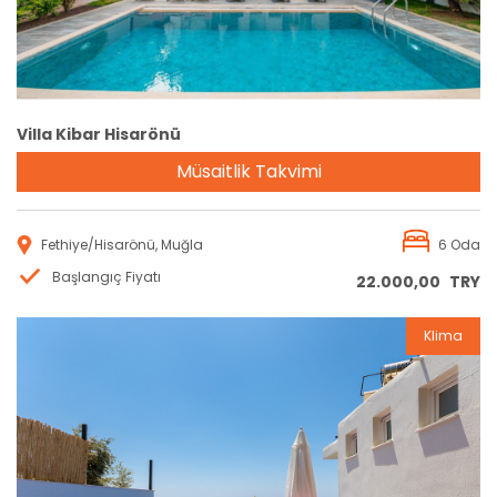
Villa Kibar Hisarönü
Müsaitlik Takvimi
Fethiye/Hisarönü, Muğla
6 Oda
Başlangıç Fiyatı
22.000,00
TRY
Klima
Rezervasyon