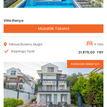
Villa Ranya
Müsaitlik Takvimi
Fethiye,Ölüdeniz, Muğla
4 Oda
Başlangıç Fiyatı
21.875,00
TRY
Kalabalık Aileler İçin
Rezervasyon