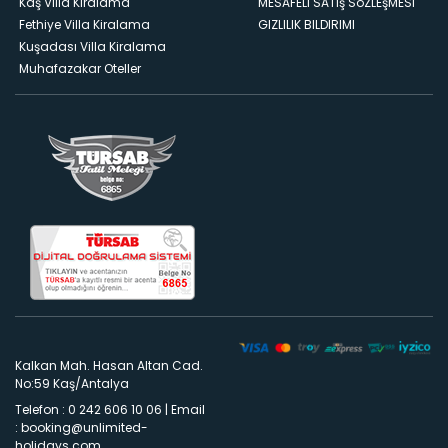
Kaş Villa Kiralama
MESAFELI SATış SöZLEşMESI
Fethiye Villa Kiralama
GIZLILIK BILDIRIMI
Kuşadası Villa Kiralama
Muhafazakar Oteller
Kalkan Mah. Hasan Altan Cad.
No:59 Kaş/Antalya
Telefon : 0 242 606 10 06
|
Email
:
booking@unlimited-
holidays.com