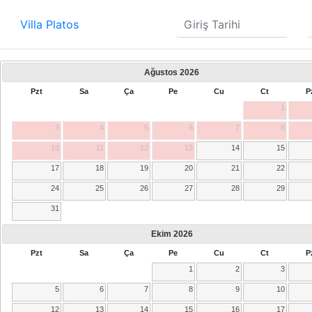
Villa Platos
Ağustos
2026
Pzt
Sa
Ça
Pe
Cu
Ct
P
1
3
4
5
6
7
8
10
11
12
13
14
15
17
18
19
20
21
22
24
25
26
27
28
29
31
Ekim
2026
Pzt
Sa
Ça
Pe
Cu
Ct
P
1
2
3
5
6
7
8
9
10
12
13
14
15
16
17