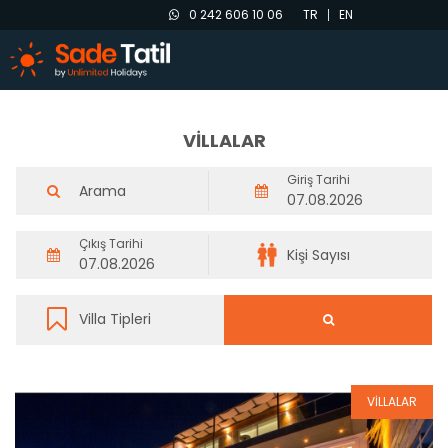
0 242 606 10 06
TR
EN
VİLLALAR
Giriş Tarihi
Çıkış Tarihi
VİLLALAR