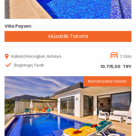
Villa Payam
Müsaitlik Takvimi
Kalkan/Hacıoğlan, Antalya
2 Oda
Başlangıç Fiyatı
10.715,00
TRY
Muhafazakar Villalar
Rezervasyon