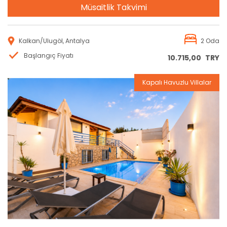
Müsaitlik Takvimi
Kalkan/Ulugöl, Antalya
2 Oda
Başlangıç Fiyatı
10.715,00
TRY
Kapalı Havuzlu Villalar
Rezervasyon