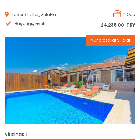
Kalkan/Kızıltaş, Antalya
4 Oda
Başlangıç Fiyatı
24.286,00
TRY
Muhafazakar Villalar
Rezervasyon
Villa Yaz 1