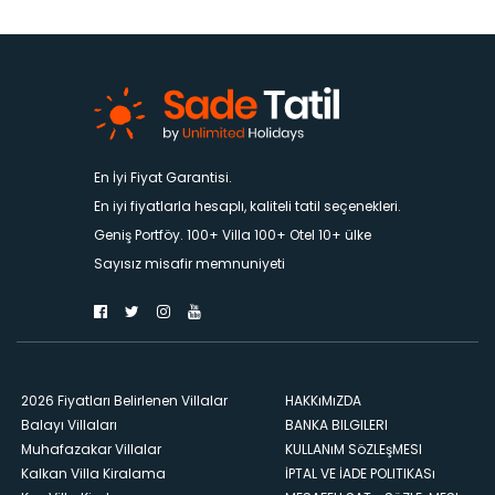
En İyi Fiyat Garantisi.
En iyi fiyatlarla hesaplı, kaliteli tatil seçenekleri.
Geniş Portföy. 100+ Villa 100+ Otel 10+ ülke
Sayısız misafir memnuniyeti
2026 Fiyatları Belirlenen Villalar
HAKKıMıZDA
Balayı Villaları
BANKA BILGILERI
Muhafazakar Villalar
KULLANıM SöZLEşMESI
Kalkan Villa Kiralama
İPTAL VE İADE POLITIKASı