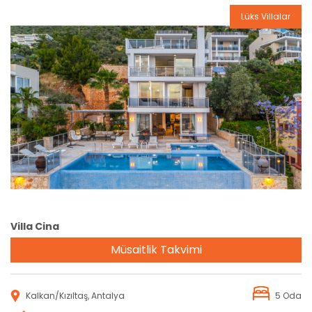
Lüks Villalar
Rezervasyon
Villa Cina
Müsaitlik Takvimi
Kalkan/Kızıltaş, Antalya
5 Oda