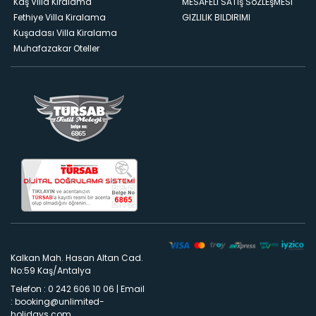
Kaş Villa Kiralama
MESAFELI SATış SöZLEşMESI
Fethiye Villa Kiralama
GIZLILIK BILDIRIMI
Kuşadası Villa Kiralama
Muhafazakar Oteller
Kalkan Mah. Hasan Altan Cad.
No:59 Kaş/Antalya
Telefon : 0 242 606 10 06
|
Email
:
booking@unlimited-
holidays.com