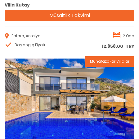
Villa Kutay
Müsaitlik Takvimi
Patara, Antalya
2 Oda
Başlangıç Fiyatı
12.858,00
TRY
Muhafazakar Villalar
Rezervasyon