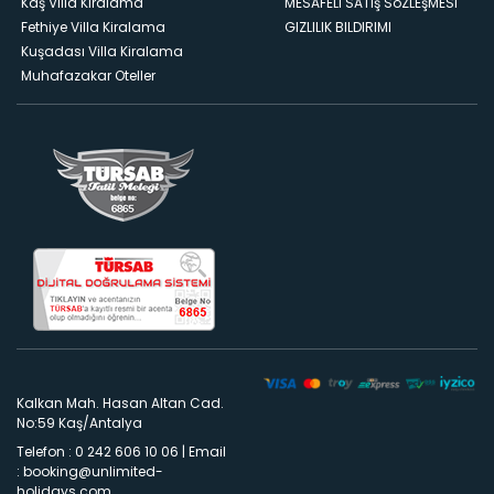
Kaş Villa Kiralama
MESAFELI SATış SöZLEşMESI
Fethiye Villa Kiralama
GIZLILIK BILDIRIMI
Kuşadası Villa Kiralama
Muhafazakar Oteller
Kalkan Mah. Hasan Altan Cad.
No:59 Kaş/Antalya
Telefon : 0 242 606 10 06
|
Email
:
booking@unlimited-
holidays.com