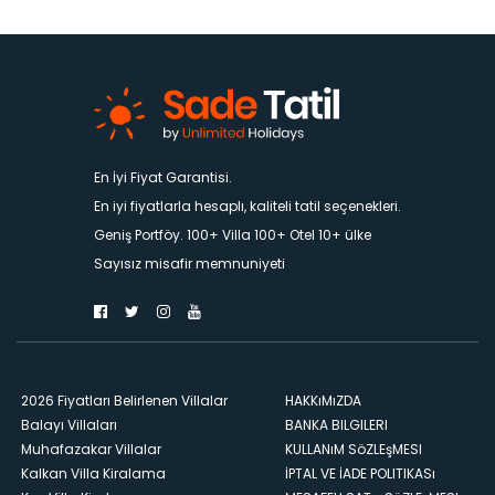
En İyi Fiyat Garantisi.
En iyi fiyatlarla hesaplı, kaliteli tatil seçenekleri.
Geniş Portföy. 100+ Villa 100+ Otel 10+ ülke
Sayısız misafir memnuniyeti
2026 Fiyatları Belirlenen Villalar
HAKKıMıZDA
Balayı Villaları
BANKA BILGILERI
Muhafazakar Villalar
KULLANıM SöZLEşMESI
Kalkan Villa Kiralama
İPTAL VE İADE POLITIKASı