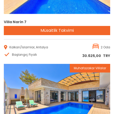
Villa Narin 7
Müsaitlik Takvimi
Kalkan/İslamlar, Antalya
2 Oda
Başlangıç Fiyatı
30.625,00
TRY
Muhafazakar Villalar
Rezervasyon