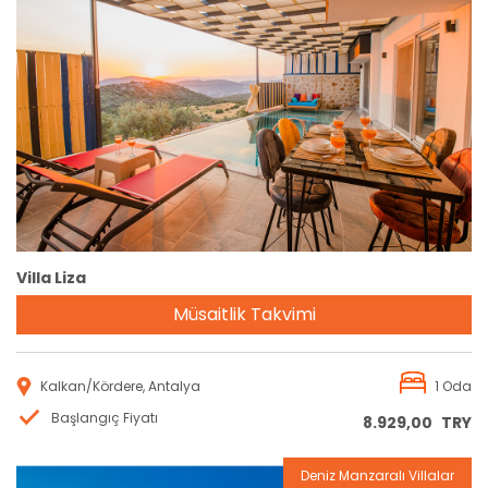
Rezervasyon
Villa Liza
Müsaitlik Takvimi
Kalkan/Kördere, Antalya
1 Oda
Başlangıç Fiyatı
8.929,00
TRY
Deniz Manzaralı Villalar