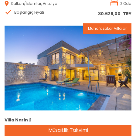
Kalkan/İslamlar, Antalya
2 Oda
Başlangıç Fiyatı
30.625,00
TRY
Muhafazakar Villalar
Rezervasyon
Villa Narin 2
Müsaitlik Takvimi