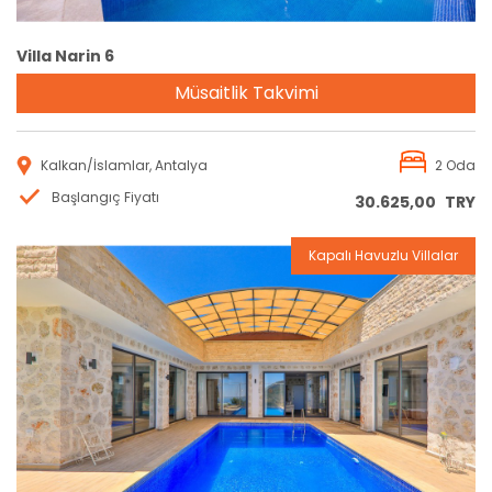
Villa Narin 6
Müsaitlik Takvimi
Kalkan/İslamlar, Antalya
2 Oda
Başlangıç Fiyatı
30.625,00
TRY
Kapalı Havuzlu Villalar
Rezervasyon