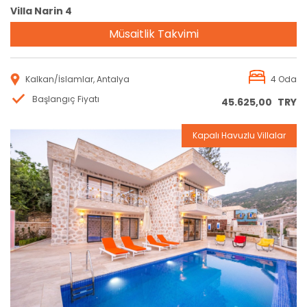
Villa Narin 4
Müsaitlik Takvimi
Kalkan/İslamlar, Antalya
4 Oda
Başlangıç Fiyatı
45.625,00
TRY
Kapalı Havuzlu Villalar
Rezervasyon