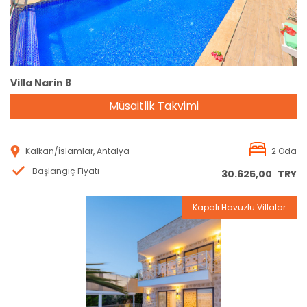
Villa Narin 8
Müsaitlik Takvimi
Kalkan/İslamlar, Antalya
2 Oda
Başlangıç Fiyatı
30.625,00
TRY
Kapalı Havuzlu Villalar
Rezervasyon