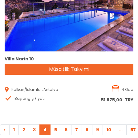
Rezervasyon
Villa Narin 10
Müsaitlik Takvimi
Kalkan/İslamlar, Antalya
4 Oda
Başlangıç Fiyatı
51.875,00
TRY
‹
1
2
3
4
5
6
7
8
9
10
...
57