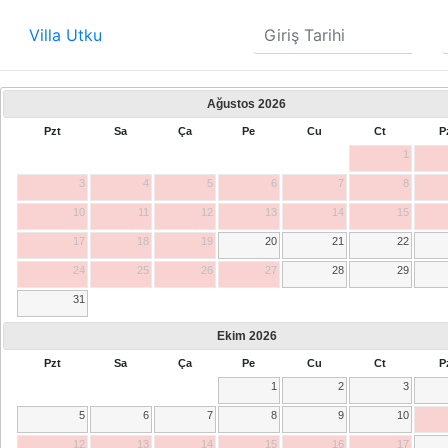
Villa Utku
Ağustos
2026
Pzt
Sa
Ça
Pe
Cu
Ct
P
1
3
4
5
6
7
8
10
11
12
13
14
15
17
18
19
20
21
22
24
25
26
27
28
29
31
Ekim
2026
Pzt
Sa
Ça
Pe
Cu
Ct
P
1
2
3
5
6
7
8
9
10
12
13
14
15
16
17