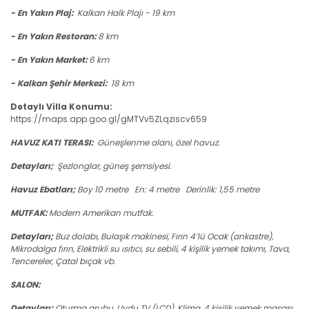
- En Yakın Plaj:
Kalkan
Halk
Plajı - 19 km
- En Yakın Restoran:
8 km
- En Yakın Market:
6 km
- Kalkan Şehir Merkezi:
18 km
Detaylı Villa Konumu:
https://maps.app.goo.gl/gMTVv5ZLqziscv659
HAVUZ KATI TERASI:
Güneşlenme alanı, özel havuz.
Detayları;
Şezlonglar, güneş şemsiyesi.
Havuz Ebatları;
Boy 10 metre En: 4 metre Derinlik: 1,55 metre
MUTFAK:
Modern Amerikan mutfak.
Detayları;
Buz dolabı, Bulaşık makinesi, Fırın 4’lü Ocak (ankastre),
Mikrodalga fırın, Elektrikli su ısıtıcı, su sebili, 4 kişilik yemek takımı, Tava,
Tencereler, Çatal bıçak vb.
SALON:
Detayları;
Oturma grubu, Uydu TV (LCD), Klima, 4 kişilik yemek masası,