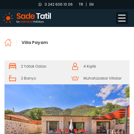
0 242 606 10 06
TR
EN
Villa Payam
2 Yatak Odası
4 Kişilik
2 Banyo
Muhafazakar Villalar