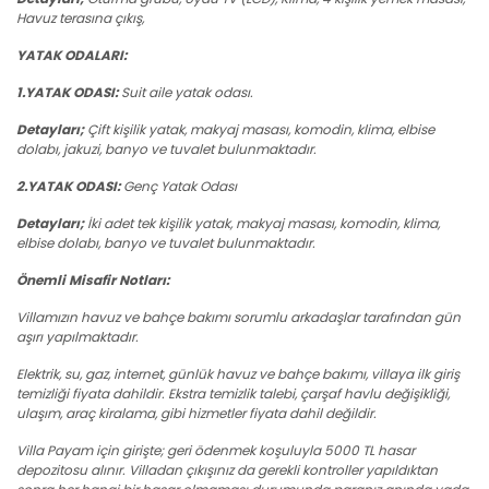
Havuz terasına çıkış,
YATAK ODALARI:
1.YATAK ODASI:
Suit aile yatak odası.
Detayları;
Çift kişilik yatak, makyaj masası, komodin, klima, elbise
dolabı, jakuzi, banyo ve tuvalet bulunmaktadır.
2.YATAK ODASI:
Genç Yatak Odası
Detayları;
İki adet tek kişilik yatak, makyaj masası, komodin, klima,
elbise dolabı, banyo ve tuvalet bulunmaktadır.
Önemli Misafir Notları:
Villamızın havuz ve bahçe bakımı sorumlu arkadaşlar tarafından gün
aşırı yapılmaktadır.
Elektrik, su, gaz, internet, günlük havuz ve bahçe bakımı, villaya ilk giriş
temizliği fiyata dahildir. Ekstra temizlik talebi, çarşaf havlu değişikliği,
ulaşım, araç kiralama, gibi hizmetler fiyata dahil değildir.
Villa Payam için girişte; geri ödenmek koşuluyla 5000 TL hasar
depozitosu alınır. Villadan çıkışınız da gerekli kontroller yapıldıktan