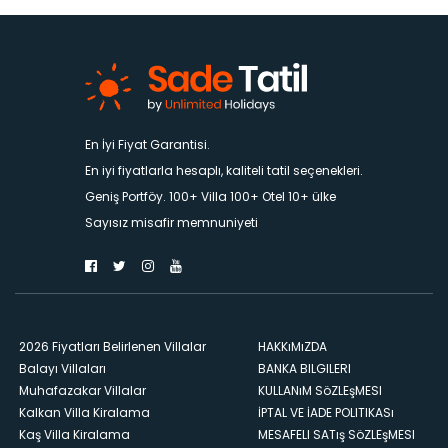
En İyi Fiyat Garantisi.
En iyi fiyatlarla hesaplı, kaliteli tatil seçenekleri.
Geniş Portföy. 100+ Villa 100+ Otel 10+ ülke
Sayısız misafir memnuniyeti
2026 Fiyatları Belirlenen Villalar
HAKKıMıZDA
Balayı Villaları
BANKA BILGILERI
Muhafazakar Villalar
KULLANıM SöZLEşMESI
Kalkan Villa Kiralama
İPTAL VE İADE POLITIKASı
Kaş Villa Kiralama
MESAFELI SATış SöZLEşMESI