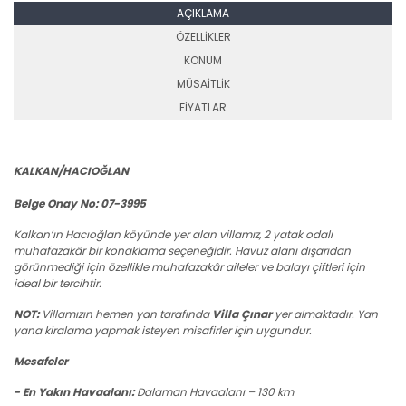
AÇIKLAMA
ÖZELLİKLER
KONUM
MÜSAİTLİK
FİYATLAR
KALKAN/HACIOĞLAN
Belge Onay No: 07-3995
Kalkan’ın Hacıoğlan köyünde yer alan villamız, 2 yatak odalı
muhafazakâr bir konaklama seçeneğidir. Havuz alanı dışarıdan
görünmediği için özellikle muhafazakâr aileler ve balayı çiftleri için
ideal bir tercihtir.
NOT:
Villamızın hemen yan tarafında
Villa Çınar
yer almaktadır. Yan
yana kiralama yapmak isteyen misafirler için uygundur.
Mesafeler
- En Yakın Havaalanı:
Dalaman Havaalanı – 130 km