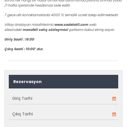
sonra her hangi bir hasar olmaması durumunda paranız anında yada
/1 hafta içerisinde hesabınıza iade edilir.
7 gece altı konaklamalarda 4000 TL temizlik ücreti talep edilmektedir.
Villayı kiralayan misafirlerimiz
www.sadetatil.com
web
sitesindeki
mesafeli satış sözleşmesi
şartlarını kabul etmiş sayılır.
Giriş Saati : 16:00
Çıkış Saati : 10:00’ dur.
Rezervasyon