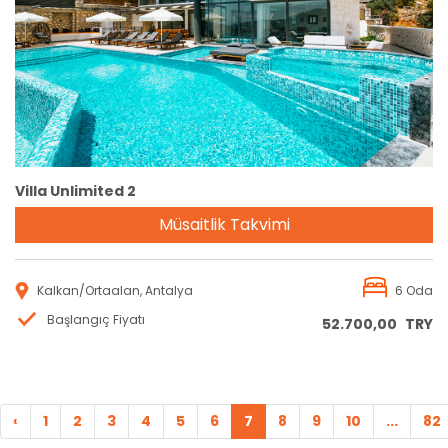
Rezervasyon
Villa Unlimited 2
Müsaitlik Takvimi
Kalkan/Ortaalan, Antalya
6 Oda
Başlangıç Fiyatı
52.700,00
TRY
‹
1
2
3
4
5
6
7
8
9
10
...
82