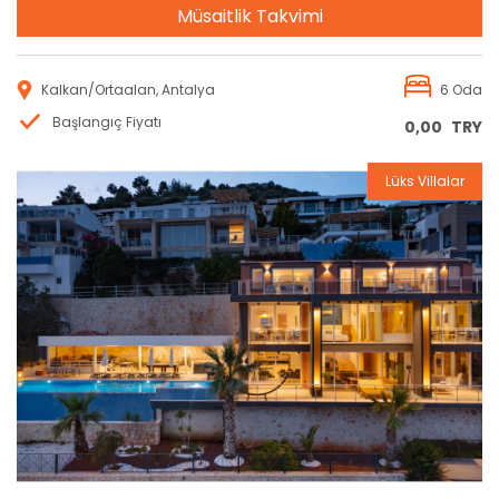
Müsaitlik Takvimi
Kalkan/Ortaalan, Antalya
6 Oda
Başlangıç Fiyatı
0,00
TRY
Lüks Villalar
Rezervasyon