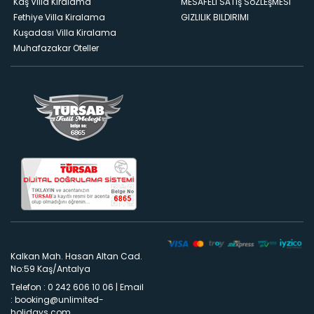
Kaş Villa Kiralama
MESAFELI SATış SöZLEşMESI
Fethiye Villa Kiralama
GIZLILIK BILDIRIMI
Kuşadası Villa Kiralama
Muhafazakar Oteller
Kalkan Mah. Hasan Altan Cad.
No:59 Kaş/Antalya
Telefon : 0 242 606 10 06
|
Email
:
booking@unlimited-
holidays.com