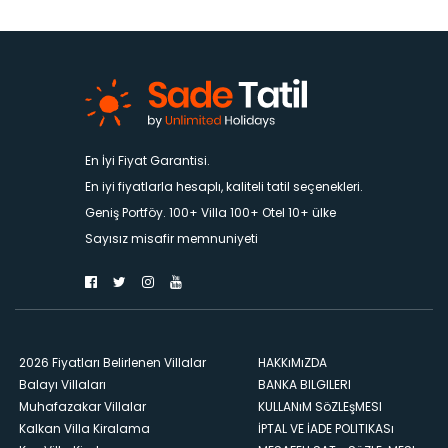
En İyi Fiyat Garantisi.
En iyi fiyatlarla hesaplı, kaliteli tatil seçenekleri.
Geniş Portföy. 100+ Villa 100+ Otel 10+ ülke
Sayısız misafir memnuniyeti
2026 Fiyatları Belirlenen Villalar
HAKKıMıZDA
Balayı Villaları
BANKA BILGILERI
Muhafazakar Villalar
KULLANıM SöZLEşMESI
Kalkan Villa Kiralama
İPTAL VE İADE POLITIKASı