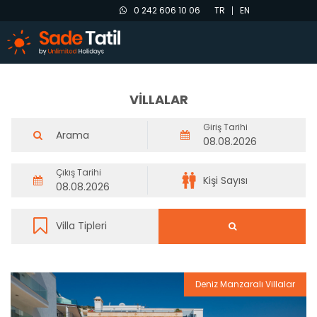
0 242 606 10 06
TR
EN
VİLLALAR
Giriş Tarihi
Çıkış Tarihi
Deniz Manzaralı Villalar