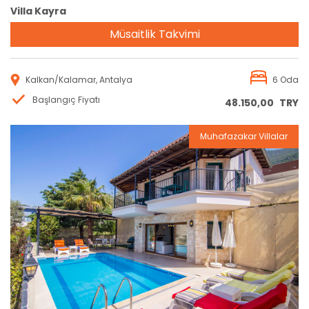
Villa Kayra
Müsaitlik Takvimi
Kalkan/Kalamar, Antalya
6 Oda
Başlangıç Fiyatı
48.150,00
TRY
Muhafazakar Villalar
Rezervasyon