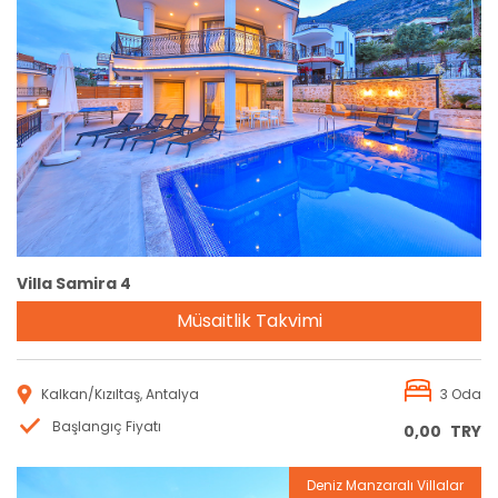
Rezervasyon
Villa Samira 4
Müsaitlik Takvimi
Kalkan/Kızıltaş, Antalya
3 Oda
Başlangıç Fiyatı
0,00
TRY
Deniz Manzaralı Villalar