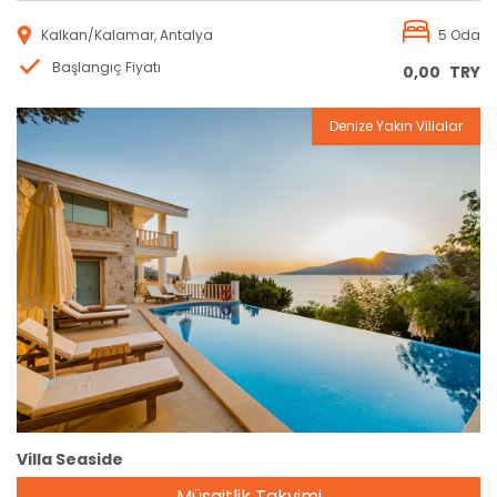
Kalkan/Kalamar, Antalya
5 Oda
Başlangıç Fiyatı
0,00
TRY
Denize Yakın Villalar
Rezervasyon
Villa Seaside
Müsaitlik Takvimi