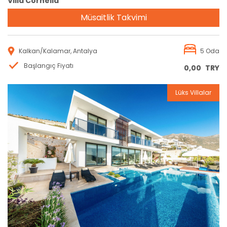
Villa Cornelia
Müsaitlik Takvimi
Kalkan/Kalamar, Antalya
5 Oda
Başlangıç Fiyatı
0,00
TRY
Lüks Villalar
Rezervasyon