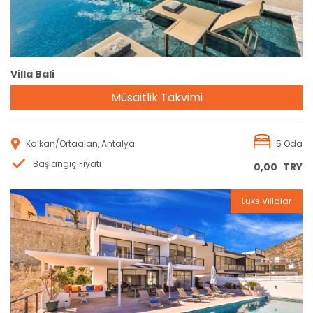
Villa Bali
Müsaitlik Takvimi
Kalkan/Ortaalan, Antalya
5 Oda
Başlangıç Fiyatı
0,00
TRY
Lüks Villalar
Rezervasyon