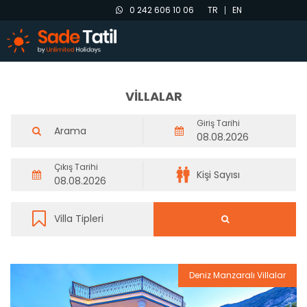
0 242 606 10 06
TR
EN
VİLLALAR
Giriş Tarihi
Çıkış Tarihi
Deniz Manzaralı Villalar