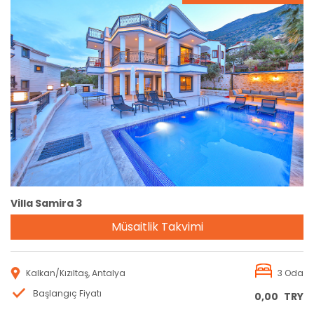
Rezervasyon
Villa Samira 3
Müsaitlik Takvimi
Kalkan/Kızıltaş, Antalya
3 Oda
Başlangıç Fiyatı
0,00
TRY