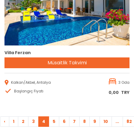
Rezervasyon
Villa Ferzan
Müsaitlik Takvimi
Kalkan/Akbel, Antalya
3 Oda
Başlangıç Fiyatı
0,00
TRY
‹
1
2
3
4
5
6
7
8
9
10
...
82