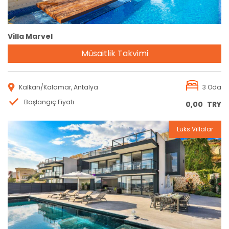
Villa Marvel
Müsaitlik Takvimi
Kalkan/Kalamar, Antalya
3 Oda
Başlangıç Fiyatı
0,00
TRY
Lüks Villalar
Rezervasyon