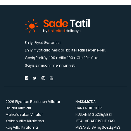
En İyi Fiyat Garantisi.
En iyi fiyatlarla hesaplı, kaliteli tatil seçenekleri.
Geniş Portföy. 100+ Villa 100+ Otel 10+ ülke
Sayısız misafir memnuniyeti
2026 Fiyatları Belirlenen Villalar
HAKKıMıZDA
Balayı Villaları
BANKA BILGILERI
Muhafazakar Villalar
KULLANıM SöZLEşMESI
Kalkan Villa Kiralama
İPTAL VE İADE POLITIKASı
Kaş Villa Kiralama
MESAFELI SATış SöZLEşMESI