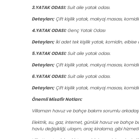
3.YATAK ODASI:
Suit aile yatak odası.
Detayları;
Çift kişilik yatak, makyaj masası, komid
4.YATAK ODASI:
Genç Yatak Odası
Detayları;
İki adet tek kişilik yatak, komidin, elbi
5.YATAK ODASI:
Suit aile yatak odası.
Detayları;
Çift kişilik yatak, makyaj masası, komid
6.YATAK ODASI:
Suit aile yatak odası.
Detayları;
Çift kişilik yatak, makyaj masası, komid
Önemli Misafir Notları:
Villamızın havuz ve bahçe bakımı sorumlu arkadaşla
Elektrik, su, gaz, internet, günlük havuz ve bahçe bakım
havlu değişikliği, ulaşım, araç kiralama, gibi hizmetle