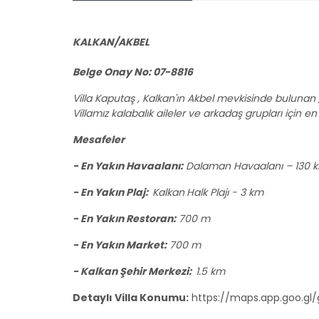
KALKAN/AKBEL
Belge Onay No: 07-8816
Villa Kaputaş , Kalkan'ın Akbel mevkisinde bulunan ,
Villamız kalabalık aileler ve arkadaş grupları için en 
Mesafeler
- En Yakın Havaalanı:
Dalaman Havaalanı – 130 
- En Yakın Plaj:
Kalkan
Halk Plajı - 3 km
- En Yakın Restoran:
700 m
- En Yakın Market:
700 m
- Kalkan Şehir Merkezi:
1.5 km
Detaylı Villa Konumu:
https://maps.app.goo.gl