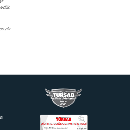
er
dilir.
ayılır.
SI