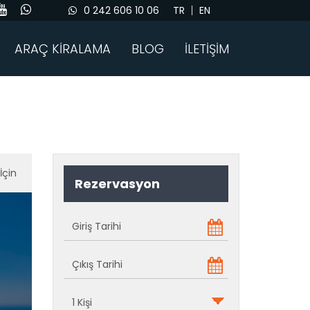
0 242 606 10 06
TR
EN
ARAÇ KİRALAMA
BLOG
İLETİŞİM
İçin
Rezervasyon