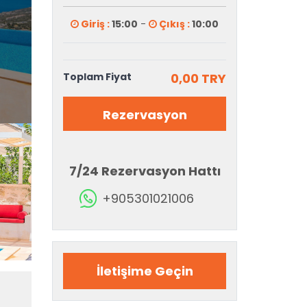
Giriş :
15:00
-
Çıkış :
10:00
Toplam Fiyat
0,00 TRY
Rezervasyon
7/24 Rezervasyon Hattı
+905301021006
İletişime Geçin