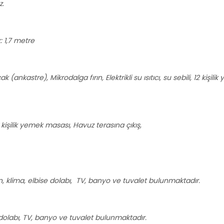
z.
k: 1,7 metre
 (ankastre), Mikrodalga fırın, Elektrikli su ısıtıcı, su sebili, 12 kişili
işilik yemek masası, Havuz terasına çıkış,
in, klima, elbise dolabı, TV, banyo ve tuvalet bulunmaktadır.
se dolabı, TV, banyo ve tuvalet bulunmaktadır.