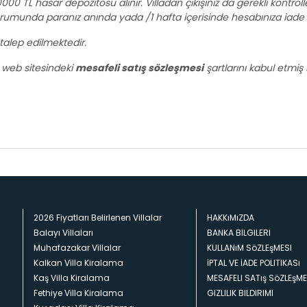
000 TL hasar depozitosu alınır. Villadan çıkışınız da gerekli kontroll
umunda paranız anında yada /1 hafta içerisinde hesabınıza iade e
talep edilmektedir.
web sitesindeki
mesafeli satış sözleşmesi
şartlarını kabul etmiş s
2026 Fiyatları Belirlenen Villalar
HAKKıMıZDA
Balayı Villaları
BANKA BILGILERI
Muhafazakar Villalar
KULLANıM SöZLEşMESI
Kalkan Villa Kiralama
İPTAL VE İADE POLITIKASı
Kaş Villa Kiralama
MESAFELI SATış SöZLEşME
Fethiye Villa Kiralama
GIZLILIK BILDIRIMI