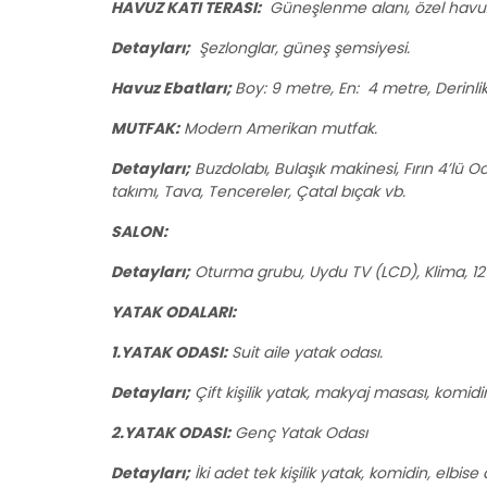
HAVUZ KATI TERASI:
Güneşlenme alanı, özel havu
Detayları;
Şezlonglar, güneş şemsiyesi.
Havuz Ebatları;
Boy: 9 metre, En: 4 metre, Derinli
MUTFAK:
Modern Amerikan mutfak.
Detayları;
Buzdolabı, Bulaşık makinesi, Fırın 4’lü Ocak
takımı, Tava, Tencereler, Çatal bıçak vb.
SALON:
Detayları;
Oturma grubu, Uydu TV (LCD), Klima, 12 k
YATAK ODALARI:
1.YATAK ODASI:
Suit aile yatak odası.
Detayları;
Çift kişilik yatak, makyaj masası, komid
2.YATAK ODASI:
Genç Yatak Odası
Detayları;
İki adet tek kişilik yatak, komidin, elbi