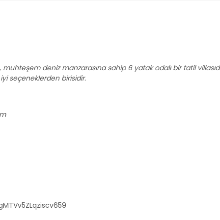
 muhteşem deniz manzarasına sahip 6 yatak odalı bir tatil villasıdı
iyi seçeneklerden birisidir.
km
/gMTVv5ZLqziscv659