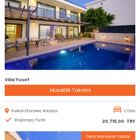
Rezervasyon
Villa Yusef
Müsaitlik Takvimi
Kalkan/Kördere, Antalya
3 Oda
Başlangıç Fiyatı
20.715,00
TRY
Deniz Manzaralı Villalar