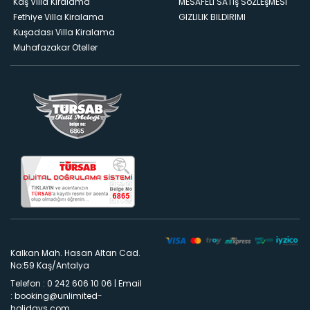
Kaş Villa Kiralama
MESAFELI SATış SöZLEşMESI
Fethiye Villa Kiralama
GIZLILIK BILDIRIMI
Kuşadası Villa Kiralama
Muhafazakar Oteller
Kalkan Mah. Hasan Altan Cad.
No:59 Kaş/Antalya
Telefon : 0 242 606 10 06
|
Email
:
booking@unlimited-
holidays.com