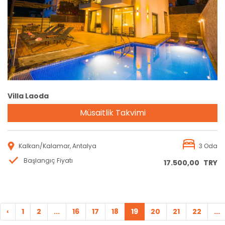
Rezervasyon
Villa Laoda
Müsaitlik Takvimi
Kalkan/Kalamar, Antalya
3 Oda
Başlangıç Fiyatı
17.500,00
TRY
‹
1
2
...
16
17
18
19
20
21
22
...