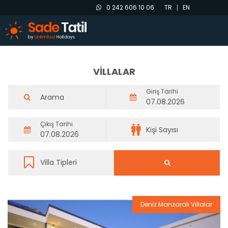
0 242 606 10 06
TR
EN
VİLLALAR
Giriş Tarihi
Çıkış Tarihi
Deniz Manzaralı Villalar