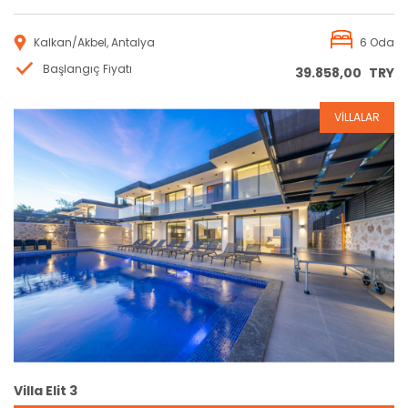
Kalkan/Akbel, Antalya
6 Oda
Başlangıç Fiyatı
39.858,00
TRY
VİLLALAR
Rezervasyon
Villa Elit 3