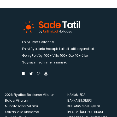
En İyi Fiyat Garantisi.
En iyi fiyatlarla hesaplı, kaliteli tatil seçenekleri.
Geniş Portföy. 100+ Villa 100+ Otel 10+ ülke
Sayısız misafir memnuniyeti
2026 Fiyatları Belirlenen Villalar
HAKKıMıZDA
Balayı Villaları
BANKA BILGILERI
Muhafazakar Villalar
KULLANıM SöZLEşMESI
Kalkan Villa Kiralama
İPTAL VE İADE POLITIKASı