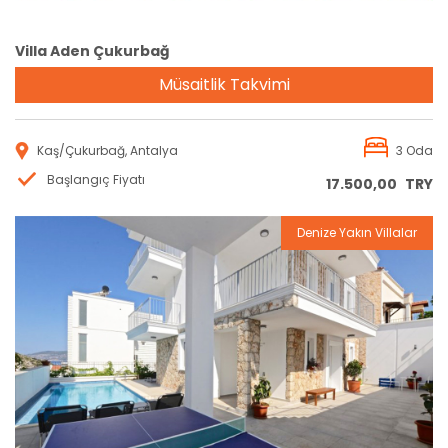
Villa Aden Çukurbağ
Müsaitlik Takvimi
Kaş/Çukurbağ, Antalya
3 Oda
Başlangıç Fiyatı
17.500,00
TRY
Denize Yakın Villalar
Rezervasyon