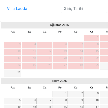
Villa Laoda
Ağustos
2026
Pzt
Sa
Ça
Pe
Cu
Ct
P
1
3
4
5
6
7
8
10
11
12
13
14
15
17
18
19
20
21
22
24
25
26
27
28
29
31
Ekim
2026
Pzt
Sa
Ça
Pe
Cu
Ct
P
1
2
3
5
6
7
8
9
10
12
13
14
15
16
17