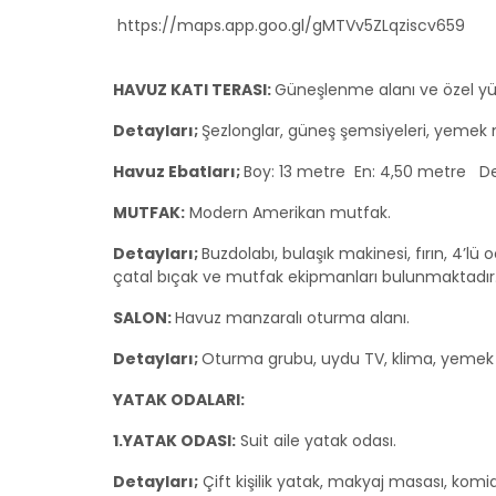
https://maps.app.goo.gl/gMTVv5ZLqziscv659
HAVUZ KATI TERASI:
Güneşlenme alanı ve özel y
Detayları;
Şezlonglar, güneş şemsiyeleri, yemek
Havuz Ebatları;
Boy: 13 metre En: 4,50 metre Der
MUTFAK:
Modern Amerikan mutfak.
Detayları;
Buzdolabı, bulaşık makinesi, fırın, 4’lü o
çatal bıçak ve mutfak ekipmanları bulunmaktadır
SALON:
Havuz manzaralı oturma alanı.
Detayları;
Oturma grubu, uydu TV, klima, yemek 
YATAK ODALARI:
1.YATAK ODASI:
Suit aile yatak odası.
Detayları;
Çift kişilik yatak, makyaj masası, komi