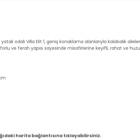
tak odalı Villa Elit 1, geniş konaklama alanlarıyla kalabalık ailele
nforlu ve ferah yapısı sayesinde misafirlerine keyifli, rahat ve huzu
 km
daki harita bağlantısına tıklayabilirsiniz.