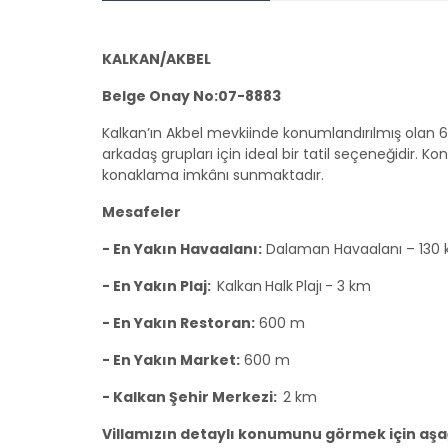
KALKAN/AKBEL
Belge Onay No:07-8883
Kalkan’ın Akbel mevkiinde konumlandırılmış olan 6 ya
arkadaş grupları için ideal bir tatil seçeneğidir. Ko
konaklama imkânı sunmaktadır.
Mesafeler
- En Yakın Havaalanı:
Dalaman Havaalanı – 130
- En Yakın Plaj:
Kalkan
Halk
Plajı
- 3 km
- En Yakın Restoran:
600 m
- En Yakın Market:
600 m
- Kalkan Şehir Merkezi:
2 km
Villamızın detaylı konumunu görmek için aşağı