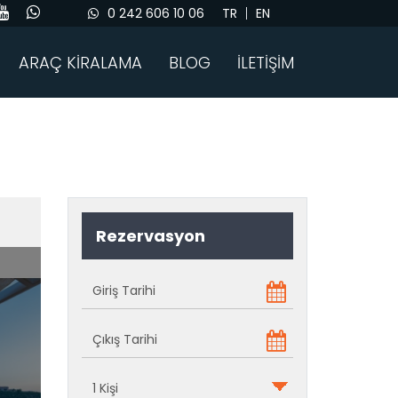
0 242 606 10 06
TR
EN
ARAÇ KİRALAMA
BLOG
İLETİŞİM
Rezervasyon