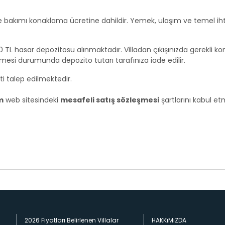
hçe bakımı konaklama ücretine dahildir. Yemek, ulaşım ve temel ih
00 TL hasar depozitosu alınmaktadır. Villadan çıkışınızda gerekli kon
mesi durumunda depozito tutarı tarafınıza iade edilir.
i talep edilmektedir.
m
web sitesindeki
mesafeli satış sözleşmesi
şartlarını kabul et
2026 Fiyatları Belirlenen Villalar
HAKKıMıZDA