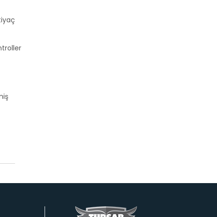
tiyaç
troller
miş