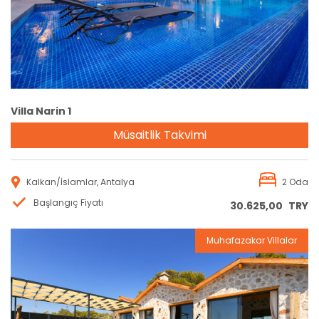
Villa Narin 1
Müsaitlik Takvimi
Kalkan/İslamlar, Antalya
2 Oda
Başlangıç Fiyatı
30.625,00
TRY
Muhafazakar Villalar