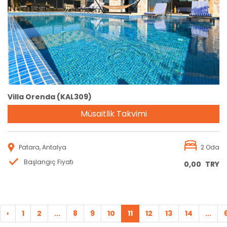
Rezervasyon
Villa Orenda (KAL309)
Müsaitlik Takvimi
Patara, Antalya
2 Oda
Başlangıç Fiyatı
0,00
TRY
‹
1
2
...
8
9
10
11
12
13
14
...