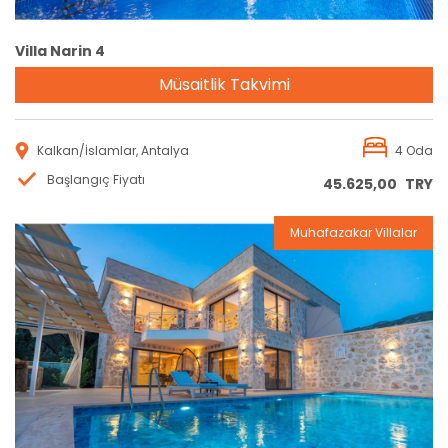
Villa Narin 4
Müsaitlik Takvimi
Kalkan/İslamlar, Antalya
4 Oda
Başlangıç Fiyatı
45.625,00
TRY
Muhafazakar Villalar
Rezervasyon