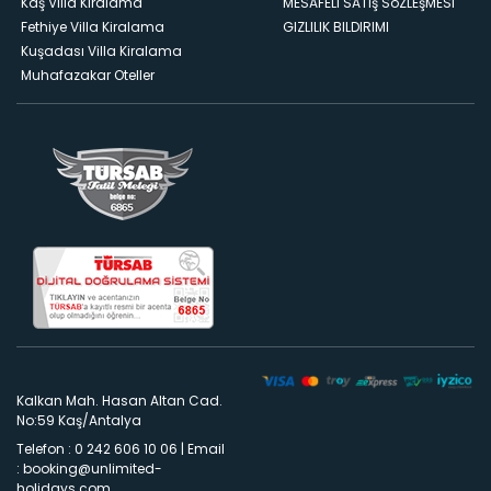
Kaş Villa Kiralama
MESAFELI SATış SöZLEşMESI
Fethiye Villa Kiralama
GIZLILIK BILDIRIMI
Kuşadası Villa Kiralama
Muhafazakar Oteller
Kalkan Mah. Hasan Altan Cad.
No:59 Kaş/Antalya
Telefon : 0 242 606 10 06
|
Email
:
booking@unlimited-
holidays.com