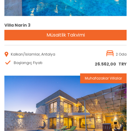
Villa Narin 3
Müsaitlik Takvimi
Kalkan/İslamlar, Antalya
2 Oda
Başlangıç Fiyatı
26.562,00
TRY
Muhafazakar Villalar
Rezervasyon