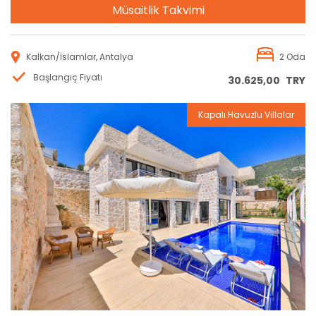
Müsaitlik Takvimi
Kalkan/İslamlar, Antalya
2 Oda
Başlangıç Fiyatı
30.625,00
TRY
Kapalı Havuzlu Villalar
Rezervasyon