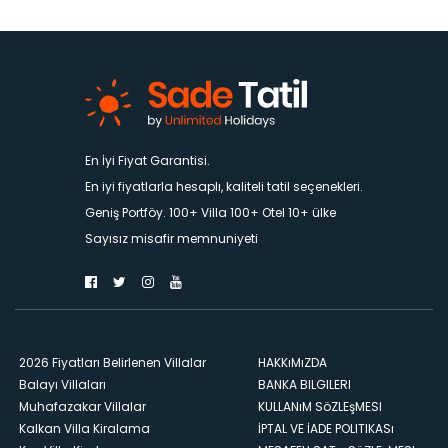
En İyi Fiyat Garantisi.
En iyi fiyatlarla hesaplı, kaliteli tatil seçenekleri.
Geniş Portföy. 100+ Villa 100+ Otel 10+ ülke
Sayısız misafir memnuniyeti
2026 Fiyatları Belirlenen Villalar
HAKKıMıZDA
Balayı Villaları
BANKA BILGILERI
Muhafazakar Villalar
KULLANıM SöZLEşMESI
Kalkan Villa Kiralama
İPTAL VE İADE POLITIKASı