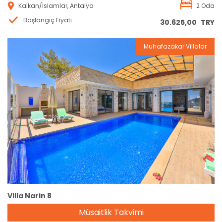
Kalkan/İslamlar, Antalya
2 Oda
Başlangıç Fiyatı
30.625,00
TRY
Muhafazakar Villalar
Rezervasyon
Villa Narin 8
Müsaitlik Takvimi