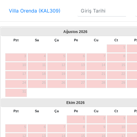
Villa Orenda (KAL309)
Ağustos
2026
Pzt
Sa
Ça
Pe
Cu
Ct
P
1
3
4
5
6
7
8
10
11
12
13
14
15
17
18
19
20
21
22
24
25
26
27
28
29
31
Ekim
2026
Pzt
Sa
Ça
Pe
Cu
Ct
P
1
2
3
5
6
7
8
9
10
12
13
14
15
16
17