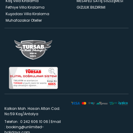
Kaş Villa Kiralama
MESAFELI SATış SöZLEşMESI
Fethiye Villa Kiralama
GIZLILIK BILDIRIMI
Kuşadası Villa Kiralama
Muhafazakar Oteller
Kalkan Mah. Hasan Altan Cad.
No:59 Kaş/Antalya
Telefon : 0 242 606 10 06
|
Email
:
booking@unlimited-
holidays.com