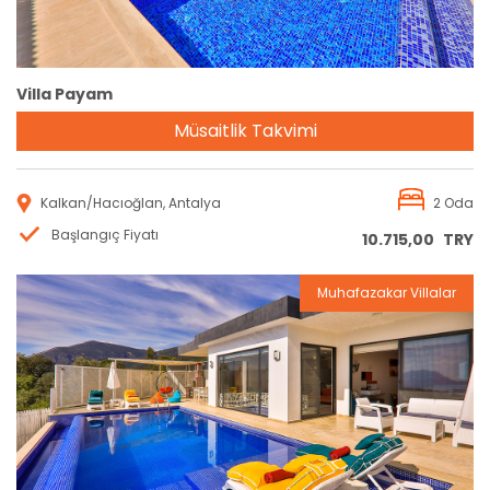
Villa Payam
Müsaitlik Takvimi
Kalkan/Hacıoğlan, Antalya
2 Oda
Başlangıç Fiyatı
10.715,00
TRY
Muhafazakar Villalar
Rezervasyon