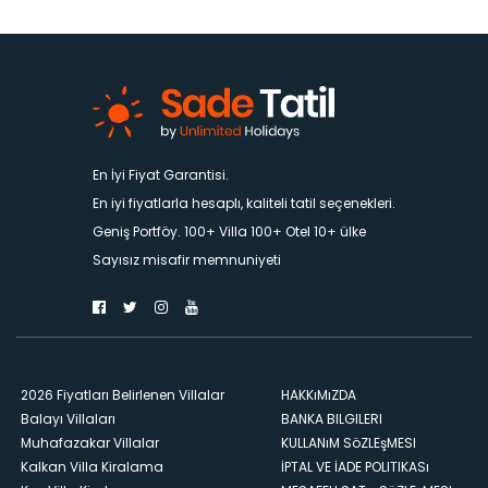
En İyi Fiyat Garantisi.
En iyi fiyatlarla hesaplı, kaliteli tatil seçenekleri.
Geniş Portföy. 100+ Villa 100+ Otel 10+ ülke
Sayısız misafir memnuniyeti
2026 Fiyatları Belirlenen Villalar
HAKKıMıZDA
Balayı Villaları
BANKA BILGILERI
Muhafazakar Villalar
KULLANıM SöZLEşMESI
Kalkan Villa Kiralama
İPTAL VE İADE POLITIKASı