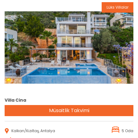
Lüks Villalar
Rezervasyon
Villa Cina
Müsaitlik Takvimi
Kalkan/Kızıltaş, Antalya
5 Oda