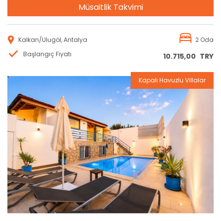
Müsaitlik Takvimi
Kalkan/Ulugöl, Antalya
2 Oda
Başlangıç Fiyatı
10.715,00
TRY
Kapalı Havuzlu Villalar
Rezervasyon