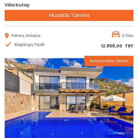
Villa Kutay
Müsaitlik Takvimi
Patara, Antalya
2 Oda
Başlangıç Fiyatı
12.858,00
TRY
Muhafazakar Villalar
Rezervasyon