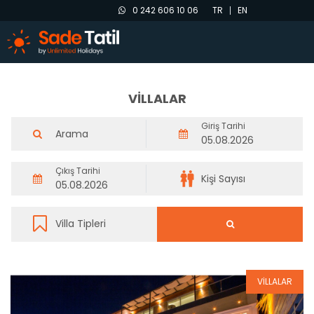
0 242 606 10 06
TR
EN
VİLLALAR
Giriş Tarihi
Çıkış Tarihi
VİLLALAR