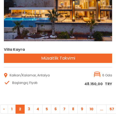
Rezervasyon
Villa Kayra
Müsaitlik Takvimi
Kalkan/Kalamar, Antalya
6 Oda
Başlangıç Fiyatı
48.150,00
TRY
‹
1
2
3
4
5
6
7
8
9
10
...
57