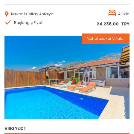
Kalkan/Kızıltaş, Antalya
4 Oda
Başlangıç Fiyatı
24.286,00
TRY
Muhafazakar Villalar
Rezervasyon
Villa Yaz 1