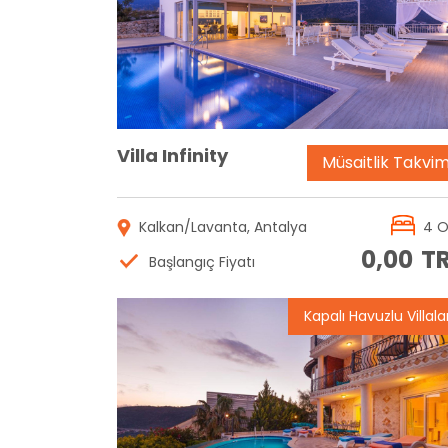
Rezervasyon
Villa Infinity
Müsaitlik Takvim
Kalkan/Lavanta, Antalya
4 
0,00
T
Başlangıç Fiyatı
Kapalı Havuzlu Villala
Rezervasyon