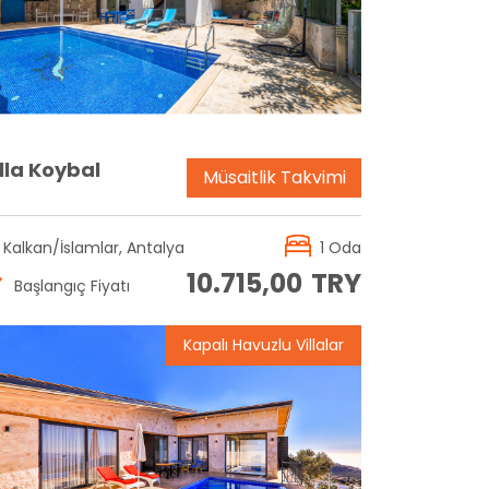
Rezervasyon
lla Koybal
Müsaitlik Takvimi
Kalkan/İslamlar, Antalya
1 Oda
10.715,00
TRY
Başlangıç Fiyatı
Kapalı Havuzlu Villalar
Rezervasyon