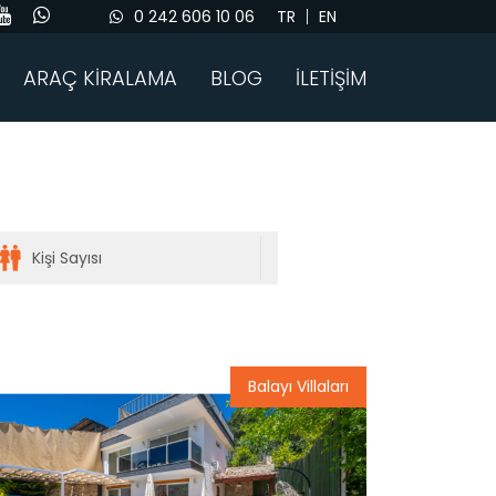
0 242 606 10 06
TR
EN
ARAÇ KİRALAMA
BLOG
İLETİŞİM
Balayı Villaları