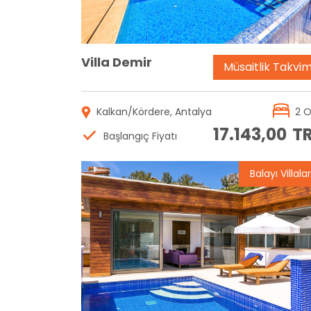
Villa Demir
Müsaitlik Takvim
Kalkan/Kördere, Antalya
2 
17.143,00
T
Başlangıç Fiyatı
Balayı Villalar
Rezervasyon