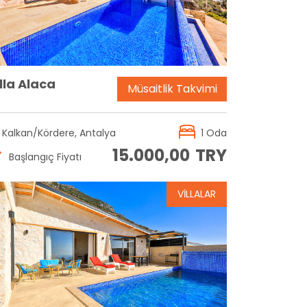
lla Alaca
Müsaitlik Takvimi
Kalkan/Kördere, Antalya
1 Oda
15.000,00
TRY
Başlangıç Fiyatı
VİLLALAR
Rezervasyon