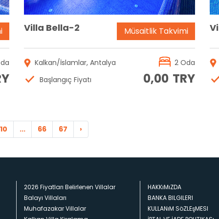
Villa Bella-2
Vi
i
Müsaitlik Takvimi
Oda
Kalkan/İslamlar, Antalya
2 Oda
RY
0,00
TRY
Başlangıç Fiyatı
10
...
66
67
›
2026 Fiyatları Belirlenen Villalar
HAKKıMıZDA
Balayı Villaları
BANKA BILGILERI
Muhafazakar Villalar
KULLANıM SöZLEşMESI