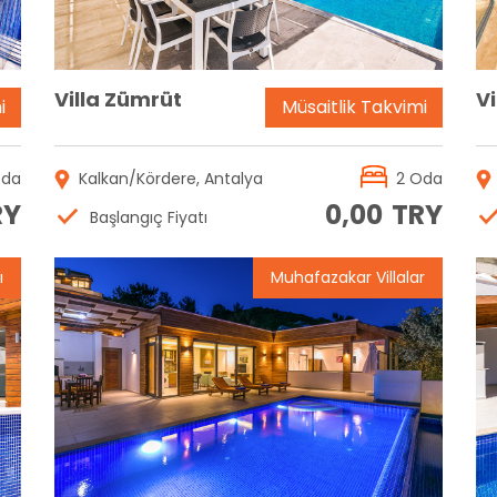
Villa Zümrüt
Vi
i
Müsaitlik Takvimi
Oda
Kalkan/Kördere, Antalya
2 Oda
RY
0,00
TRY
Başlangıç Fiyatı
ı
Muhafazakar Villalar
Rezervasyon