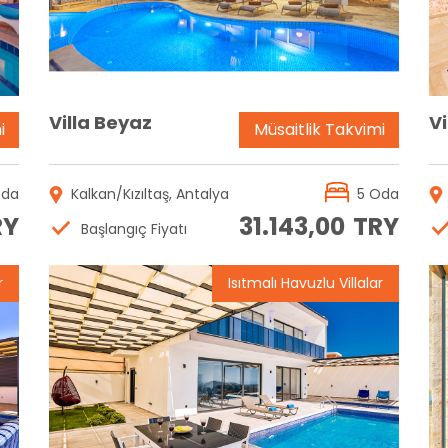
Villa Beyaz
Vi
i
Müsaitlik Takvimi
Oda
Kalkan/Kızıltaş, Antalya
5 Oda
RY
31.143,00
TRY
Başlangıç Fiyatı
r
Isıtmalı Havuzlu Villalar
Rezervasyon