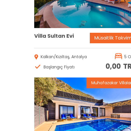
Villa Sultan Evi
Müsaitlik Takvim
Kalkan/Kızıltaş, Antalya
5 
0,00
T
Başlangıç Fiyatı
Muhafazakar Villala
Rezervasyon