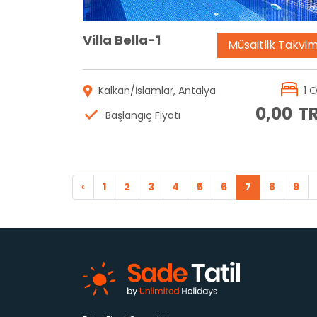
Villa Bella-1
Müsaitlik Takvim
Kalkan/İslamlar, Antalya
1 
0,00
T
Başlangıç Fiyatı
‹
1
2
3
4
5
6
7
8
9