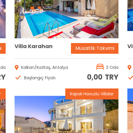
Rezervasyon
Villa Karahan
Vi
i
Müsaitlik Takvimi
Oda
Kalkan/Kızıltaş, Antalya
3 Oda
RY
0,00
TRY
Başlangıç Fiyatı
r
Kapalı Havuzlu Villalar
Rezervasyon