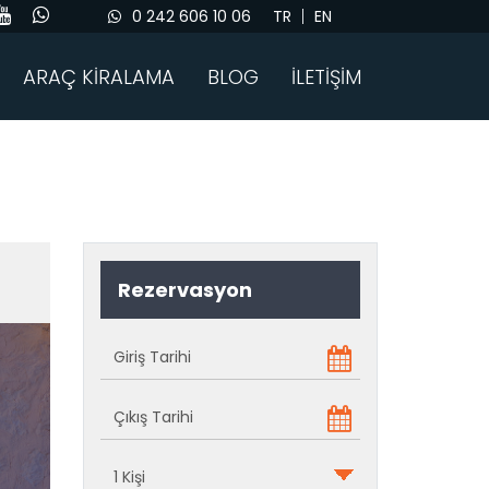
0 242 606 10 06
TR
EN
ARAÇ KİRALAMA
BLOG
İLETİŞİM
Rezervasyon