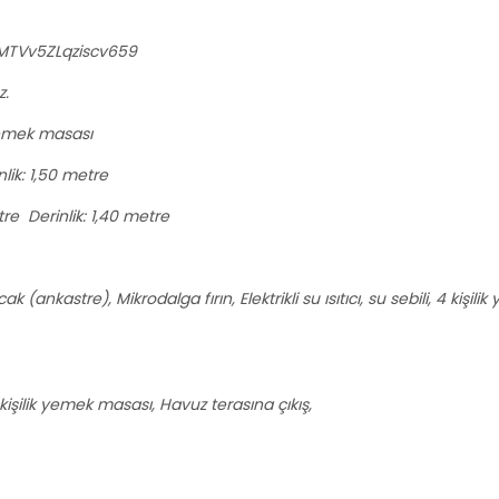
gMTVv5ZLqziscv659
z.
yemek masası
lik: 1,50 metre
e Derinlik: 1,40 metre
k (ankastre), Mikrodalga fırın, Elektrikli su ısıtıcı, su sebili, 4 kişili
işilik yemek masası, Havuz terasına çıkış,