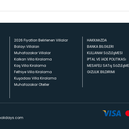
2026 Fiyatları Belirlenen Villalar
HAKKıMıZDA
Balayı Villaları
BANKA BILGILERI
Muhafazakar Villalar
KULLANıM SöZLEşMESI
Kalkan Villa Kiralama
İPTAL VE İADE POLITIKASı
Kaş Villa Kiralama
MESAFELI SATış SöZLEşME
Fethiye Villa Kiralama
GIZLILIK BILDIRIMI
Kuşadası Villa Kiralama
Muhafazakar Oteller
holidays.com