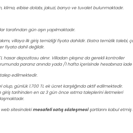
n, klima, elbise dolabı, jakuzi, banyo ve tuvalet bulunmaktadır.
r tarafından gün aşırı yapılmaktadır.
ı, villaya ilk giriş temizliği fiyata dahildir. Ekstra temizlik talebi, ç
r fiyata dahil değildir.
 hasar depozitosu alınır. Villadan çıkışınız da gerekli kontroller
umunda paranız anında yada /1 hafta içerisinde hesabınıza iade e
talep edilmektedir.
 olup, günlük 1.700 TL ek ücret karşılığında aktif edilmektedir.
 giriş tarihinden en az 3 gün önce ısıtma taleplerini iletmeleri
laşmaktadır.
web sitesindeki
mesafeli satış sözleşmesi
şartlarını kabul etmiş s