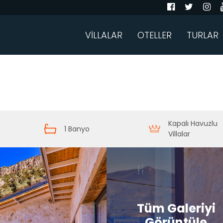
VİLLALAR
OTELLER
TURLAR
Kapalı Havuzlu
1 Banyo
Villalar
Tüm Galeriyi
Görüntüle