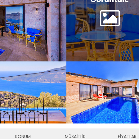
KONUM
MÜSAİTLİK
FİYATLAR