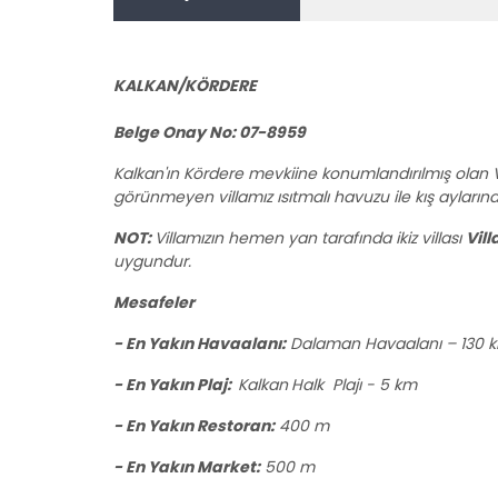
KALKAN/KÖRDERE
Belge Onay No: 07-8959
Kalkan'ın Kördere mevkiine konumlandırılmış olan Vil
görünmeyen villamız ısıtmalı havuzu ile kış aylarınd
NOT:
Villamızın hemen yan tarafında ikiz villası
Vill
uygundur.
Mesafeler
- En Yakın Havaalanı:
Dalaman Havaalanı – 130 
- En Yakın Plaj:
Kalkan
Halk Plajı - 5 km
- En Yakın Restoran:
400 m
- En Yakın Market:
500 m