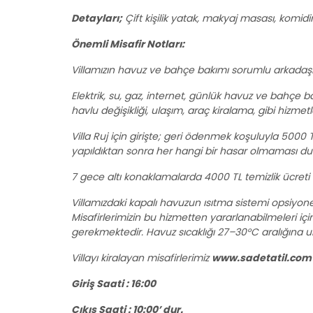
Detayları;
Çift kişilik yatak, makyaj masası, komidi
Önemli Misafir Notları:
Villamızın havuz ve bahçe bakımı sorumlu arkadaşla
Elektrik, su, gaz, internet, günlük havuz ve bahçe bakım
havlu değişikliği, ulaşım, araç kiralama, gibi hizmetle
Villa Ruj için girişte; geri ödenmek koşuluyla 5000 TL
yapıldıktan sonra her hangi bir hasar olmaması dur
7 gece altı konaklamalarda 4000 TL temizlik ücreti 
Villamızdaki kapalı havuzun ısıtma sistemi opsiyonel
Misafirlerimizin bu hizmetten yararlanabilmeleri için
gerekmektedir. Havuz sıcaklığı 27–30°C aralığına u
Villayı kiralayan misafirlerimiz
www.sadetatil.com
Giriş Saati : 16:00
Çıkış Saati : 10:00’ dur.