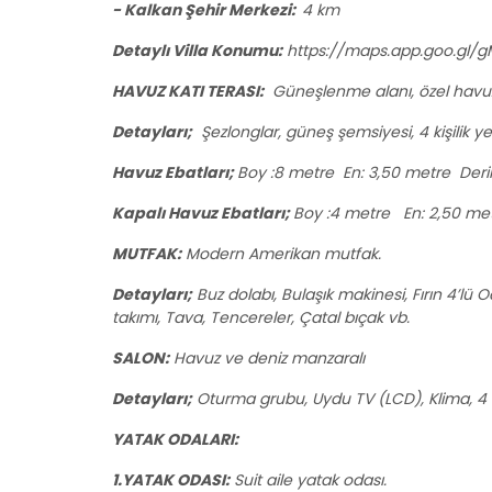
- Kalkan Şehir Merkezi:
4 km
Detaylı Villa Konumu:
https://maps.app.goo.gl/
HAVUZ KATI TERASI:
Güneşlenme alanı, özel havu
Detayları;
Şezlonglar, güneş şemsiyesi, 4 kişilik 
Havuz Ebatları;
Boy :8 metre En: 3,50 metre Derin
Kapalı Havuz Ebatları;
Boy :4 metre En: 2,50 metr
MUTFAK:
Modern Amerikan mutfak.
Detayları;
Buz dolabı, Bulaşık makinesi, Fırın 4’lü Oca
takımı, Tava, Tencereler, Çatal bıçak vb.
SALON:
Havuz ve deniz manzaralı
Detayları;
Oturma grubu, Uydu TV (LCD), Klima, 4 k
YATAK ODALARI:
1.YATAK ODASI:
Suit aile yatak odası.