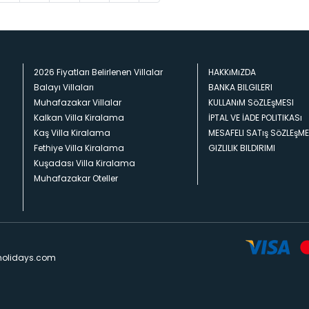
2026 Fiyatları Belirlenen Villalar
HAKKıMıZDA
Balayı Villaları
BANKA BILGILERI
Muhafazakar Villalar
KULLANıM SöZLEşMESI
Kalkan Villa Kiralama
İPTAL VE İADE POLITIKASı
Kaş Villa Kiralama
MESAFELI SATış SöZLEşME
Fethiye Villa Kiralama
GIZLILIK BILDIRIMI
Kuşadası Villa Kiralama
Muhafazakar Oteller
holidays.com