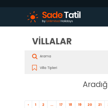
VİLLALAR
Aradığ
‹
1
2
...
17
18
19
20
21