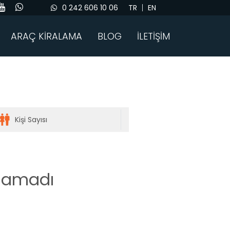
0 242 606 10 06
TR
EN
ARAÇ KİRALAMA
BLOG
İLETİŞİM
unamadı