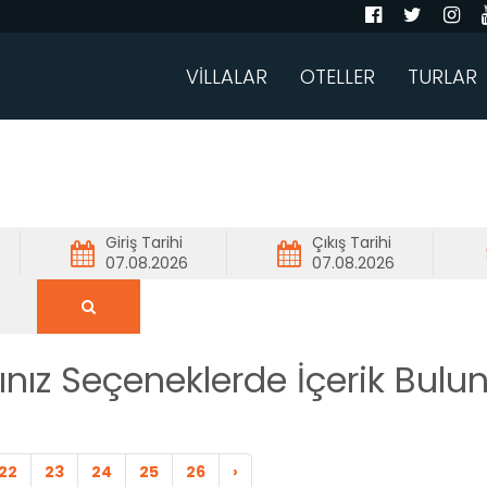
VİLLALAR
OTELLER
TURLAR
Giriş Tarihi
Çıkış Tarihi
ınız Seçeneklerde İçerik Bul
22
23
24
25
26
›