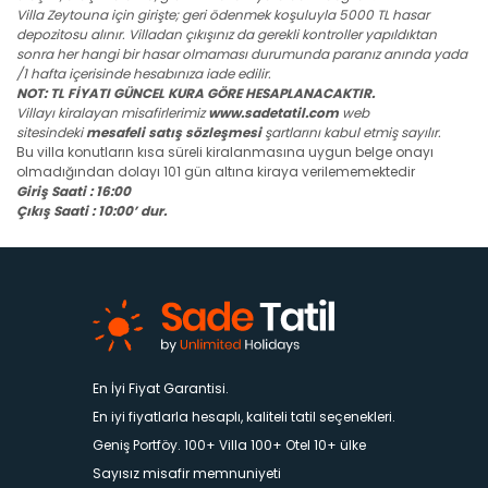
Villa Zeytouna için girişte; geri ödenmek koşuluyla 5000 TL hasar
depozitosu alınır. Villadan çıkışınız da gerekli kontroller yapıldıktan
sonra her hangi bir hasar olmaması durumunda paranız anında yada
/1 hafta içerisinde hesabınıza iade edilir.
NOT: TL FİYATI GÜNCEL KURA GÖRE HESAPLANACAKTIR.
Villayı kiralayan misafirlerimiz
www.sadetatil.com
web
sitesindeki
mesafeli satış sözleşmesi
şartlarını kabul etmiş sayılır.
Bu villa konutların kısa süreli kiralanmasına uygun belge onayı
olmadığından dolayı 101 gün altına kiraya verilememektedir
Giriş Saati : 16:00
Çıkış Saati : 10:00’ dur.
En İyi Fiyat Garantisi.
En iyi fiyatlarla hesaplı, kaliteli tatil seçenekleri.
Geniş Portföy. 100+ Villa 100+ Otel 10+ ülke
Sayısız misafir memnuniyeti