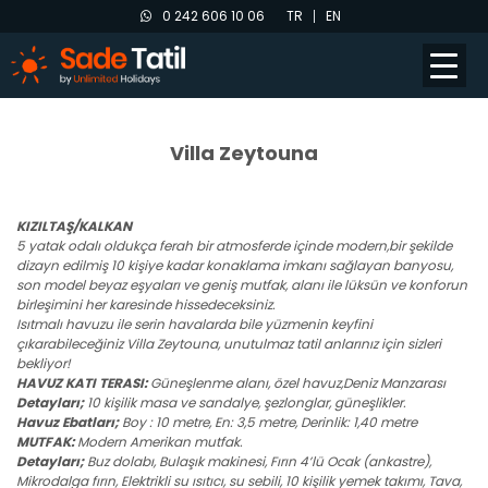
0 242 606 10 06
TR
EN
Villa Zeytouna
KIZILTAŞ/KALKAN
5 yatak odalı oldukça ferah bir atmosferde içinde modern,bir şekilde
dizayn edilmiş 10 kişiye kadar konaklama imkanı sağlayan banyosu,
son model beyaz eşyaları ve geniş mutfak, alanı ile lüksün ve konforun
birleşimini her karesinde hissedeceksiniz.
Isıtmalı havuzu ile serin havalarda bile yüzmenin keyfini
çıkarabileceğiniz Villa Zeytouna, unutulmaz tatil anlarınız için sizleri
bekliyor!
HAVUZ KATI TERASI:
Güneşlenme alanı, özel havuz,Deniz Manzarası
Detayları;
10 kişilik masa ve sandalye, şezlonglar, güneşlikler.
Havuz Ebatları;
Boy : 10 metre, En: 3,5 metre, Derinlik: 1,40 metre
MUTFAK:
Modern Amerikan mutfak.
Detayları;
Buz dolabı, Bulaşık makinesi, Fırın 4’lü Ocak (ankastre),
Mikrodalga fırın, Elektrikli su ısıtıcı, su sebili, 10 kişilik yemek takımı, Tava,