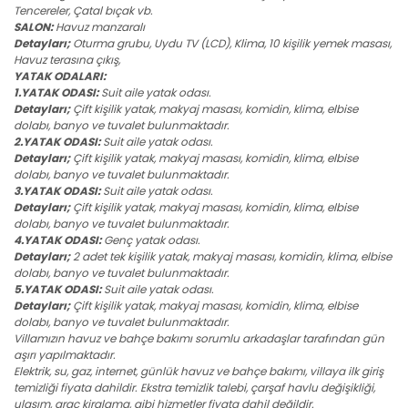
Tencereler, Çatal bıçak vb.
SALON:
Havuz manzaralı
Detayları;
Oturma grubu, Uydu TV (LCD), Klima, 10 kişilik yemek masası,
Havuz terasına çıkış,
YATAK ODALARI:
1.YATAK ODASI:
Suit aile yatak odası.
Detayları;
Çift kişilik yatak, makyaj masası, komidin, klima, elbise
dolabı, banyo ve tuvalet bulunmaktadır.
2.YATAK ODASI:
Suit aile yatak odası.
Detayları;
Çift kişilik yatak, makyaj masası, komidin, klima, elbise
dolabı, banyo ve tuvalet bulunmaktadır.
3.YATAK ODASI:
Suit aile yatak odası.
Detayları;
Çift kişilik yatak, makyaj masası, komidin, klima, elbise
dolabı, banyo ve tuvalet bulunmaktadır.
4.YATAK ODASI:
Genç yatak odası.
Detayları;
2 adet tek kişilik yatak, makyaj masası, komidin, klima, elbise
dolabı, banyo ve tuvalet bulunmaktadır.
5.YATAK ODASI:
Suit aile yatak odası.
Detayları;
Çift kişilik yatak, makyaj masası, komidin, klima, elbise
dolabı, banyo ve tuvalet bulunmaktadır.
Villamızın havuz ve bahçe bakımı sorumlu arkadaşlar tarafından gün
aşırı yapılmaktadır.
Elektrik, su, gaz, internet, günlük havuz ve bahçe bakımı, villaya ilk giriş
temizliği fiyata dahildir. Ekstra temizlik talebi, çarşaf havlu değişikliği,
ulaşım, araç kiralama, gibi hizmetler fiyata dahil değildir.