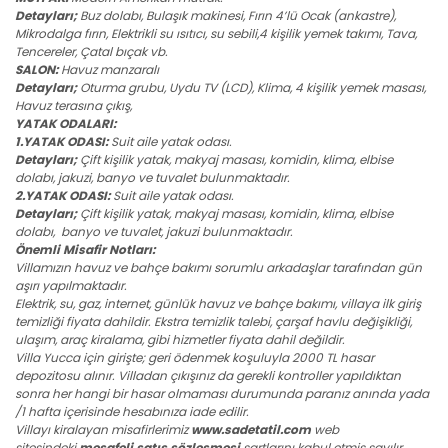
Detayları;
Buz dolabı, Bulaşık makinesi, Fırın 4’lü Ocak (ankastre),
Mikrodalga fırın, Elektrikli su ısıtıcı, su sebili,4 kişilik yemek takımı, Tava,
Tencereler, Çatal bıçak vb.
SALON:
Havuz manzaralı
Detayları;
Oturma grubu, Uydu TV (LCD), Klima, 4 kişilik yemek masası,
Havuz terasına çıkış,
YATAK ODALARI:
1.YATAK ODASI:
Suit aile yatak odası.
Detayları;
Çift kişilik yatak, makyaj masası, komidin, klima, elbise
dolabı, jakuzi, banyo ve tuvalet bulunmaktadır.
2.YATAK ODASI:
Suit aile yatak odası.
Detayları;
Çift kişilik yatak, makyaj masası, komidin, klima, elbise
dolabı, banyo ve tuvalet, jakuzi bulunmaktadır.
Önemli Misafir Notları:
Villamızın havuz ve bahçe bakımı sorumlu arkadaşlar tarafından gün
aşırı yapılmaktadır.
Elektrik, su, gaz, internet, günlük havuz ve bahçe bakımı, villaya ilk giriş
temizliği fiyata dahildir. Ekstra temizlik talebi, çarşaf havlu değişikliği,
ulaşım, araç kiralama, gibi hizmetler fiyata dahil değildir.
Villa Yucca için girişte; geri ödenmek koşuluyla 2000 TL hasar
depozitosu alınır. Villadan çıkışınız da gerekli kontroller yapıldıktan
sonra her hangi bir hasar olmaması durumunda paranız anında yada
/1 hafta içerisinde hesabınıza iade edilir.
Villayı kiralayan misafirlerimiz
www.sadetatil.com
web
sitesindeki
mesafeli satış sözleşmesi
şartlarını kabul etmiş sayılır.