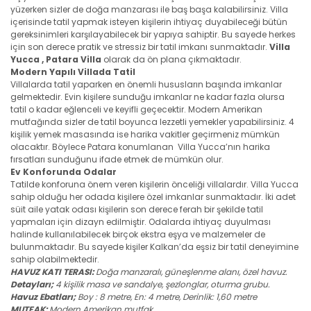
yüzerken sizler de doğa manzarası ile baş başa kalabilirsiniz. Villa
içerisinde tatil yapmak isteyen kişilerin ihtiyaç duyabileceği bütün
gereksinimleri karşılayabilecek bir yapıya sahiptir. Bu sayede herkes
için son derece pratik ve stressiz bir tatil imkanı sunmaktadır.
Villa
Yucca ,
Patara Villa
olarak da ön plana çıkmaktadır.
Modern Yapılı Villada Tatil
Villalarda tatil yaparken en önemli hususların başında imkanlar
gelmektedir. Evin kişilere sunduğu imkanlar ne kadar fazla olursa
tatil o kadar eğlenceli ve keyifli geçecektir. Modern Amerikan
mutfağında sizler de tatil boyunca lezzetli yemekler yapabilirsiniz. 4
kişilik yemek masasında ise harika vakitler geçirmeniz mümkün
olacaktır. Böylece Patara konumlanan Villa Yucca’nın harika
fırsatları sunduğunu ifade etmek de mümkün olur.
Ev Konforunda Odalar
Tatilde konforuna önem veren kişilerin önceliği villalardır. Villa Yucca
sahip olduğu her odada kişilere özel imkanlar sunmaktadır. İki adet
süit aile yatak odası kişilerin son derece ferah bir şekilde tatil
yapmaları için dizayn edilmiştir. Odalarda ihtiyaç duyulması
halinde kullanılabilecek birçok ekstra eşya ve malzemeler de
bulunmaktadır. Bu sayede kişiler Kalkan’da eşsiz bir tatil deneyimine
sahip olabilmektedir.
HAVUZ KATI TERASI:
Doğa manzaralı, güneşlenme alanı, özel havuz.
Detayları;
4 kişilik masa ve sandalye, şezlonglar, oturma grubu.
Havuz Ebatları;
Boy : 8 metre, En: 4 metre, Derinlik: 1,60 metre
MUTFAK:
Modern Amerikan mutfak.