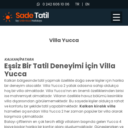
0 242 606 10 06
TR
EN
Villa Yucca
KALKAN/PATARA
Eşsiz Bir Tatil Deneyimi İçin Villa
Yucca
Kalkan bölgesinde tatil yapmak özellikle doğa sever kişiler için harika
bir deneyim olacaktır. Villa Yucca 2 yatak odasına sahip oldukça
hoş bir villa olmaktadır. Villa Yucca’nın en önemli özelliklerinden birisi
ise mahremiyet olmaktadır. Villanın özellikle havuz bölümü kesinlikle
villa dışarısından görülememektedir. Bu sayede kişiler oldukça rahat
ve konforlu bir şekilde tatil yapabilmektedir.
Kalkan kiralık villa
hizmetleri açısından Villa Yucca 2 her zaman popüler bir villa olarak
karşımıza çıkmaktadır.
Balayı çiftlerinin en çok tercih ettiği villaların başında gelen Yucca 4
kişiye kadar harika bir konfor alanı oluşturmaktadır. Güneşlenirken ve