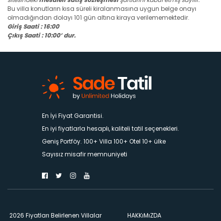
Bu villa konutların kısa süreli kiralanmasına uygun belge onayı
olmadığından dolayı 101 gün altına kiraya verilememektedir.
Giriş Saati : 16:00
Çıkış Saati : 10:00’ dur.
En İyi Fiyat Garantisi.
En iyi fiyatlarla hesaplı, kaliteli tatil seçenekleri.
Geniş Portföy. 100+ Villa 100+ Otel 10+ ülke
Sayısız misafir memnuniyeti
2026 Fiyatları Belirlenen Villalar
HAKKıMıZDA