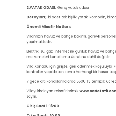
2.YATAK ODASI:
Genç yatak odası.
Detayları;
İki adet tek kişilik yatak, komodin, kli
Önemli Misafir Notları:
Villamızın havuz ve bahçe bakımı, görevli persone
yapılmaktadır.
Elektrik, su, gaz, internet ile günlük havuz ve ba
malzemeleri konaklama ücretine dahil değildir.
Villa Xanadu için girişte, geri ödenmek koşuluyla 7
kontroller yapıldıktan sonra herhangi bir hasar te
7 gece altı konaklamalarda 5500 TL temizlik ücreti
Villayı kiralayan misafirlerimiz
www.sadetatil.co
sayılır.
Giriş Saati : 16:00
Çıkış Saati : 10:00