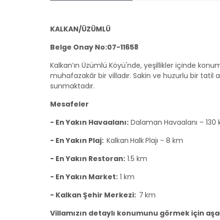
KALKAN/ÜZÜMLÜ
Belge Onay No:07-11658
Kalkan’ın Üzümlü Köyü'nde, yeşillikler içinde kon
muhafazakâr bir villadır. Sakin ve huzurlu bir tatil 
sunmaktadır.
Mesafeler
- En Yakın Havaalanı:
Dalaman Havaalanı – 130
- En Yakın Plaj:
Kalkan
Halk
Plajı - 8 km
- En Yakın Restoran:
1.5 km
- En Yakın Market:
1 km
- Kalkan Şehir Merkezi:
7
km
Villamızın detaylı konumunu görmek için aşağı