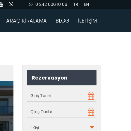
0 242 606 10 06
TR
EN
ARAÇ KİRALAMA
BLOG
İLETİŞİM
Rezervasyon