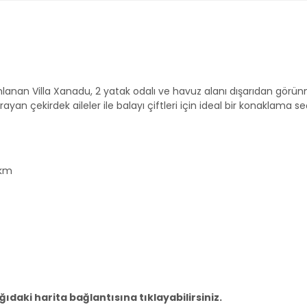
umlanan Villa Xanadu, 2 yatak odalı ve havuz alanı dışarıdan gör
arayan çekirdek aileler ile balayı çiftleri için ideal bir konaklama 
 km
daki harita bağlantısına tıklayabilirsiniz.