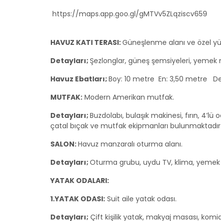
https://maps.app.goo.gl/gMTVv5ZLqziscv659
HAVUZ KATI TERASI:
Güneşlenme alanı ve özel y
Detayları;
Şezlonglar, güneş şemsiyeleri, yemek
Havuz Ebatları;
Boy: 10 metre En: 3,50 metre Der
MUTFAK:
Modern Amerikan mutfak.
Detayları;
Buzdolabı, bulaşık makinesi, fırın, 4’lü o
çatal bıçak ve mutfak ekipmanları bulunmaktadır
SALON:
Havuz manzaralı oturma alanı.
Detayları;
Oturma grubu, uydu TV, klima, yemek 
YATAK ODALARI:
1.YATAK ODASI:
Suit aile yatak odası.
Detayları;
Çift kişilik yatak, makyaj masası, komid