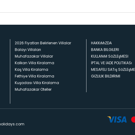
2026 Fiyatları Belirlenen Villalar
HAKKıMıZDA
Balayı Villaları
BANKA BILGILERI
Muhafazakar Villalar
KULLANıM SöZLEşMESI
Kalkan Villa Kiralama
İPTAL VE İADE POLITIKASı
Kaş Villa Kiralama
MESAFELI SATış SöZLEşME
Fethiye Villa Kiralama
GIZLILIK BILDIRIMI
Kuşadası Villa Kiralama
Muhafazakar Oteller
holidays.com