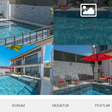
KONUM
MÜSAİTLİK
FİYATLAR