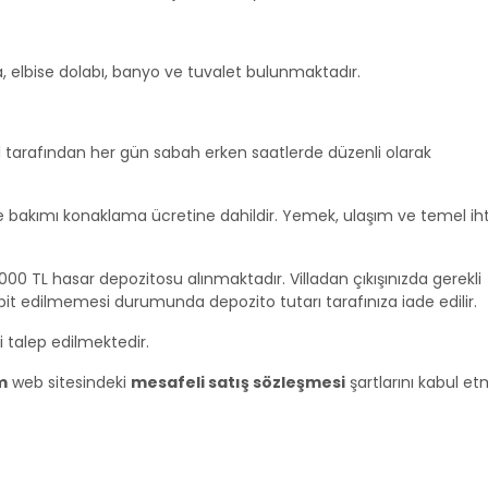
ma, elbise dolabı, banyo ve tuvalet bulunmaktadır.
l tarafından her gün sabah erken saatlerde düzenli olarak
hçe bakımı konaklama ücretine dahildir. Yemek, ulaşım ve temel ih
000 TL hasar depozitosu alınmaktadır. Villadan çıkışınızda gerekli
spit edilmemesi durumunda depozito tutarı tarafınıza iade edilir.
 talep edilmektedir.
m
web sitesindeki
mesafeli satış sözleşmesi
şartlarını kabul et