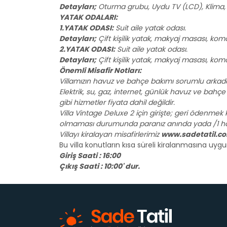
Detayları;
Oturma grubu, Uydu TV (LCD), Klima, 6
YATAK ODALARI:
1.YATAK ODASI:
Suit aile yatak odası.
Detayları;
Çift kişilik yatak, makyaj masası, kom
2.YATAK ODASI:
Suit aile yatak odası.
Detayları;
Çift kişilik yatak, makyaj masası, kom
Önemli Misafir Notları:
Villamızın havuz ve bahçe bakımı sorumlu arkadaş
Elektrik, su, gaz, internet, günlük havuz ve bahçe ba
gibi hizmetler fiyata dahil değildir.
Villa Vintage Deluxe 2 için girişte; geri ödenmek 
olmaması durumunda paranız anında yada /1 hafta
Villayı kiralayan misafirlerimiz
www.sadetatil.c
Bu villa konutların kısa süreli kiralanmasına uy
Giriş Saati : 16:00
Çıkış Saati : 10:00' dur.