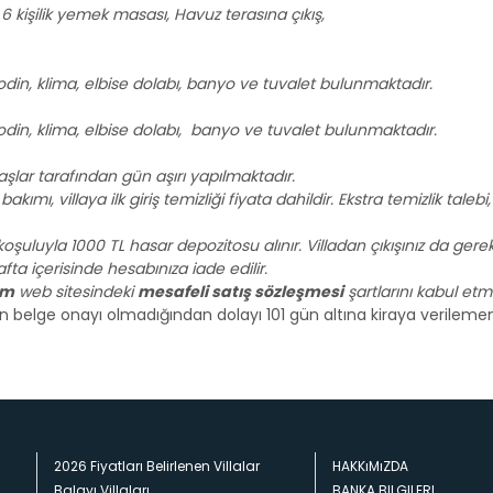
 kişilik yemek masası, Havuz terasına çıkış,
odin, klima, elbise dolabı, banyo ve tuvalet bulunmaktadır.
odin, klima, elbise dolabı, banyo ve tuvalet bulunmaktadır.
lar tarafından gün aşırı yapılmaktadır.
kımı, villaya ilk giriş temizliği fiyata dahildir. Ekstra temizlik taleb
koşuluyla 1000 TL hasar depozitosu alınır. Villadan çıkışınız da gerek
 içerisinde hesabınıza iade edilir.
om
web sitesindeki
mesafeli satış sözleşmesi
şartlarını kabul etmiş
gun belge onayı olmadığından dolayı 101 gün altına kiraya verileme
2026 Fiyatları Belirlenen Villalar
HAKKıMıZDA
Balayı Villaları
BANKA BILGILERI