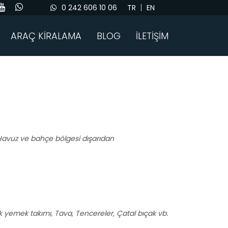
0 242 606 10 06
TR
EN
ARAÇ KİRALAMA
BLOG
İLETİŞİM
r.Havuz ve bahçe bölgesi dışarıdan
işilik yemek takımı, Tava, Tencereler, Çatal bıçak vb.