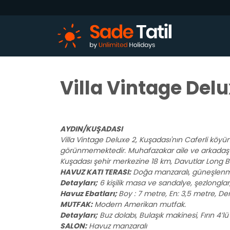
Villa Vintage Delu
AYDIN/KUŞADASI
Villa Vintage Deluxe 2, Kuşadası'nın Caferli köyün
görünmemektedir. Muhafazakar aile ve arkadaş gru
Kuşadası şehir merkezine 18 km, Davutlar Long Be
HAVUZ KATI TERASI:
Doğa manzaralı, güneşlenme
Detayları;
6 kişilik masa ve sandalye, şezlongla
Havuz Ebatları;
Boy : 7 metre, En: 3,5 metre, Der
MUTFAK:
Modern Amerikan mutfak.
Detayları;
Buz dolabı, Bulaşık makinesi, Fırın 4’lü 
SALON:
Havuz manzaralı