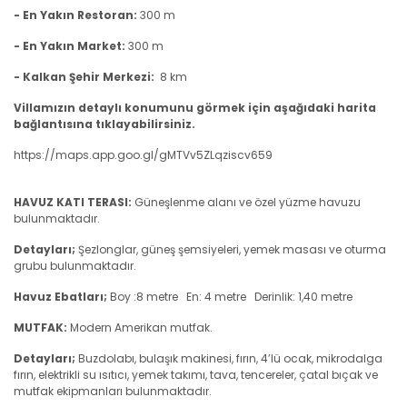
- En Yakın Restoran:
300 m
- En Yakın Market:
300 m
- Kalkan Şehir Merkezi:
8 km
Villamızın detaylı konumunu görmek için aşağıdaki harita
bağlantısına tıklayabilirsiniz.
https://maps.app.goo.gl/gMTVv5ZLqziscv659
HAVUZ KATI TERASI:
Güneşlenme alanı ve özel yüzme havuzu
bulunmaktadır.
Detayları;
Şezlonglar, güneş şemsiyeleri, yemek masası ve oturma
grubu bulunmaktadır.
Havuz Ebatları;
Boy :8 metre En: 4 metre Derinlik: 1,40 metre
MUTFAK:
Modern Amerikan mutfak.
Detayları;
Buzdolabı, bulaşık makinesi, fırın, 4’lü ocak, mikrodalga
fırın, elektrikli su ısıtıcı, yemek takımı, tava, tencereler, çatal bıçak ve
mutfak ekipmanları bulunmaktadır.