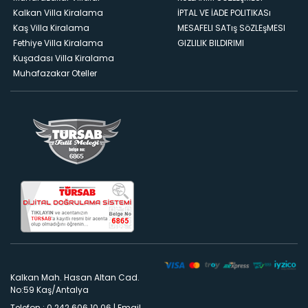
Kalkan Villa Kiralama
İPTAL VE İADE POLITIKASı
Kaş Villa Kiralama
MESAFELI SATış SöZLEşMESI
Fethiye Villa Kiralama
GIZLILIK BILDIRIMI
Kuşadası Villa Kiralama
Muhafazakar Oteller
Kalkan Mah. Hasan Altan Cad.
No:59 Kaş/Antalya
Telefon : 0 242 606 10 06
|
Email