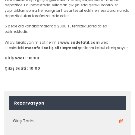
depozitosu alınmaktadır. Villadan çıkışınızda gerekli kontroller
yapıldıktan sonra herhangi bir hasar tespit edilmemesi durumunda
depozito tutarı tarafınıza iade edilir.
5 gece altı konaklamalarda 2000 TL temizlik ücreti talep
edilmektedir.
Villayı kiralayan misafirlerimiz
www.sadetatil.com
web
sitesindeki
mesafeli satış sözleşmesi
şartlarını kabul etmiş sayılır.
Giriş Saati : 16:00
Çıkış Saati : 10:00
Rezervasyon