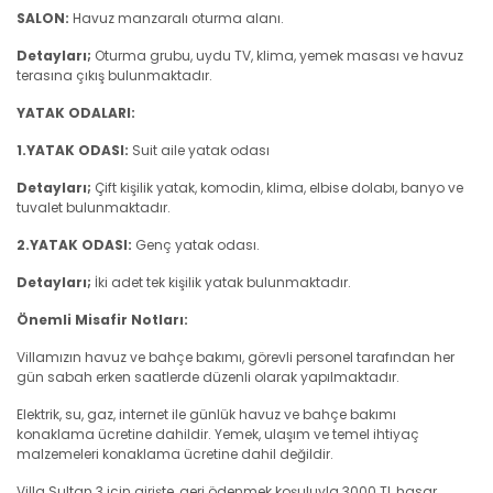
SALON:
Havuz manzaralı oturma alanı.
Detayları;
Oturma grubu, uydu TV, klima, yemek masası ve havuz
terasına çıkış bulunmaktadır.
YATAK ODALARI:
1.YATAK ODASI:
Suit aile yatak odası
Detayları;
Çift kişilik yatak, komodin, klima, elbise dolabı, banyo ve
tuvalet bulunmaktadır.
2.YATAK ODASI:
Genç yatak odası.
Detayları;
İki adet tek kişilik yatak bulunmaktadır.
Önemli Misafir Notları:
Villamızın havuz ve bahçe bakımı, görevli personel tarafından her
gün sabah erken saatlerde düzenli olarak yapılmaktadır.
Elektrik, su, gaz, internet ile günlük havuz ve bahçe bakımı
konaklama ücretine dahildir. Yemek, ulaşım ve temel ihtiyaç
malzemeleri konaklama ücretine dahil değildir.
Villa Sultan 3 için girişte, geri ödenmek koşuluyla 3000 TL hasar