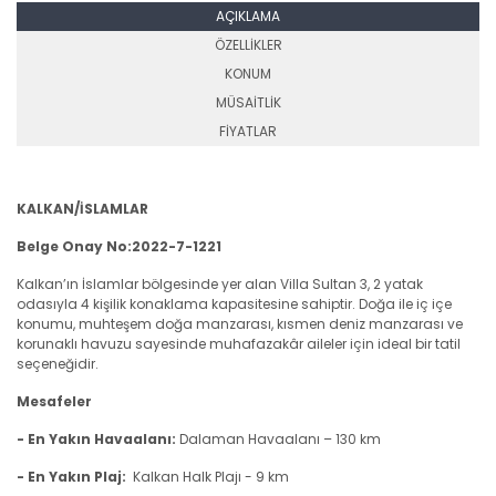
AÇIKLAMA
ÖZELLİKLER
KONUM
MÜSAİTLİK
FİYATLAR
KALKAN/İSLAMLAR
Belge Onay No:2022-7-1221
Kalkan’ın İslamlar bölgesinde yer alan Villa Sultan 3, 2 yatak
odasıyla 4 kişilik konaklama kapasitesine sahiptir. Doğa ile iç içe
konumu, muhteşem doğa manzarası, kısmen deniz manzarası ve
korunaklı havuzu sayesinde muhafazakâr aileler için ideal bir tatil
seçeneğidir.
Mesafeler
- En Yakın Havaalanı:
Dalaman Havaalanı – 130 km
- En Yakın Plaj:
Kalkan
Halk Plajı - 9 km