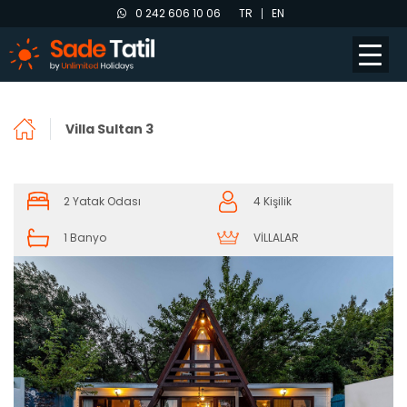
0 242 606 10 06
TR
EN
Villa Sultan 3
2 Yatak Odası
4 Kişilik
1 Banyo
VİLLALAR