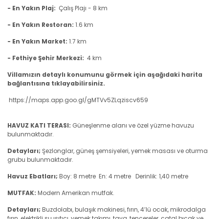
- En Yakın Plaj:
Çalış
Plajı - 8 km
- En Yakın Restoran:
1.6 km
- En Yakın Market:
1.7 km
- Fethiye Şehir Merkezi:
4 km
Villamızın detaylı konumunu görmek için aşağıdaki harita
bağlantısına tıklayabilirsiniz.
https://maps.app.goo.gl/gMTVv5ZLqziscv659
HAVUZ KATI TERASI:
Güneşlenme alanı ve özel yüzme havuzu
bulunmaktadır.
Detayları;
Şezlonglar, güneş şemsiyeleri, yemek masası ve oturma
grubu bulunmaktadır.
Havuz Ebatları;
Boy: 8 metre En: 4 metre Derinlik: 1,40 metre
MUTFAK:
Modern Amerikan mutfak.
Detayları;
Buzdolabı, bulaşık makinesi, fırın, 4’lü ocak, mikrodalga
fırın, elektrikli su ısıtıcı, yemek takımı, tava, tencereler, çatal bıçak ve