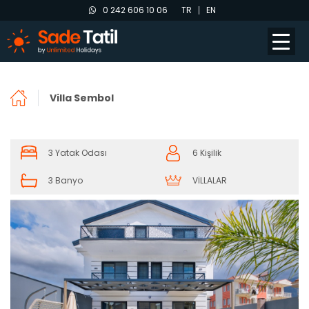
0 242 606 10 06
TR
EN
Villa Sembol
3 Yatak Odası
6 Kişilik
3 Banyo
VİLLALAR