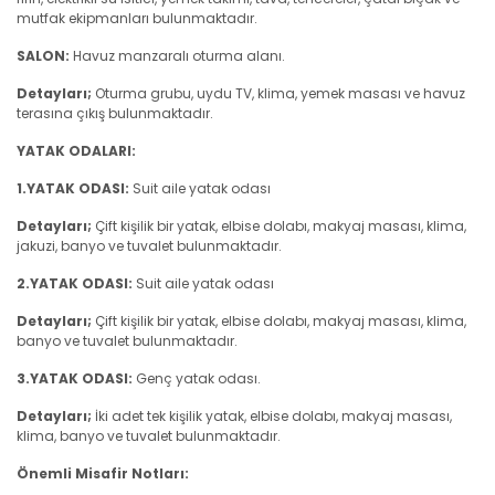
mutfak ekipmanları bulunmaktadır.
SALON:
Havuz manzaralı oturma alanı.
Detayları;
Oturma grubu, uydu TV, klima, yemek masası ve havuz
terasına çıkış bulunmaktadır.
YATAK ODALARI:
1.YATAK ODASI:
Suit aile yatak odası
Detayları;
Çift kişilik bir yatak, elbise dolabı, makyaj masası, klima,
jakuzi, banyo ve tuvalet bulunmaktadır.
2.YATAK ODASI:
Suit aile yatak odası
Detayları;
Çift kişilik bir yatak, elbise dolabı, makyaj masası, klima,
banyo ve tuvalet bulunmaktadır.
3.YATAK ODASI:
Genç yatak odası.
Detayları;
İki adet tek kişilik yatak, elbise dolabı, makyaj masası,
klima, banyo ve tuvalet bulunmaktadır.
Önemli Misafir Notları: