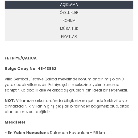
AÇIKLAMA
ÖZELLİKLER
KONUM
MÜSAİTLİK
FİYATLAR
FETHİYE/ÇALICA
Belge Onay No: 48-13862
Villa Sembol , Fethiye Çalıca mevkiinde konumlandırılmış olan 3
yatak odalı villamızdır. Fethiye şehir merkezine yakın konuma
sahiptir. Kalabalık aile ve arkadaş grupları için ideal bir seçenektir.
NOT:
Villamızın arka tarafında bitişik nizam şeklinde farklı villa yer
almaktadır. İki villanın giriş çıkışları birbirinden bağımsız olup, ortak
alanları mevcut değildir.
Mesafeler
- En Yakın Havaalanı:
Dalaman Havaalanı – 55 km