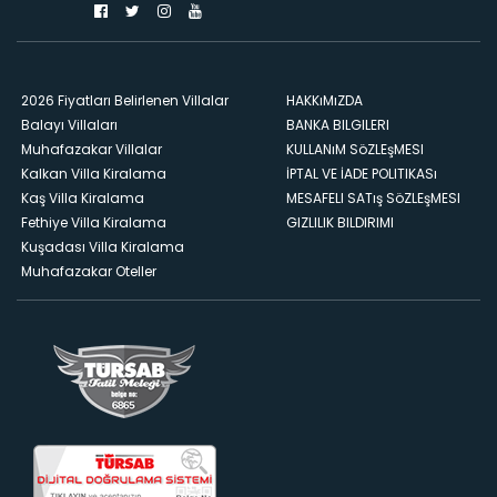
2026 Fiyatları Belirlenen Villalar
HAKKıMıZDA
Balayı Villaları
BANKA BILGILERI
Muhafazakar Villalar
KULLANıM SöZLEşMESI
Kalkan Villa Kiralama
İPTAL VE İADE POLITIKASı
Kaş Villa Kiralama
MESAFELI SATış SöZLEşMESI
Fethiye Villa Kiralama
GIZLILIK BILDIRIMI
Kuşadası Villa Kiralama
Muhafazakar Oteller