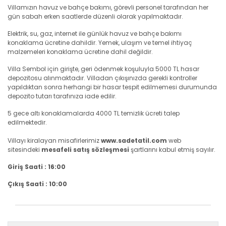
Villamızın havuz ve bahçe bakımı, görevli personel tarafından her
gün sabah erken saatlerde düzenli olarak yapılmaktadır.
Elektrik, su, gaz, internet ile günlük havuz ve bahçe bakımı
konaklama ücretine dahildir. Yemek, ulaşım ve temel ihtiyaç
malzemeleri konaklama ücretine dahil değildir.
Villa Sembol için girişte, geri ödenmek koşuluyla 5000 TL hasar
depozitosu alınmaktadır. Villadan çıkışınızda gerekli kontroller
yapıldıktan sonra herhangi bir hasar tespit edilmemesi durumunda
depozito tutarı tarafınıza iade edilir.
5 gece altı konaklamalarda 4000 TL temizlik ücreti talep
edilmektedir.
Villayı kiralayan misafirlerimiz
www.sadetatil.com
web
sitesindeki
mesafeli satış sözleşmesi
şartlarını kabul etmiş sayılır.
Giriş Saati : 16:00
Çıkış Saati : 10:00