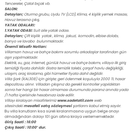
Tencereler, Çatal bıçak vb.
SALON:
Detayları;
Oturma grubu, Uydu TV (LCD), Klima, 4 kişilik yemek masası,
Havuz terasına çıkış,
YATAK ODALARI:
1.YATAK ODASI:
Suit aile yatak odası.
Detayları;
Çift kişilik yatak , klima, jakuzi, komodin, elbise dolabı,
banyo ve lavabo bulunmaktadır.
Önemli Misafir Notları:
Villamızın havuz ve bahçe bakımı sorumlu arkadaşlar tarafından gün
aşırı yapılmaktadır.
Elektrik, su, gaz, internet, günlük havuz ve bahçe bakımı, villaya ilk giriş
temizliği fiyata dahildir. Ekstra temizlik talebi, çarşaf havlu değişikliği,
ulaşım, araç kiralama, gibi hizmetler fiyata dahil değildir.
Villa Şark (KAL308) için girişte; geri ödenmek koşuluyla 2000 TL hasar
depozitosu alınır. Villadan çıkışınız da gerekli kontroller yapıldıktan
sonra her hangi bir hasar olmaması durumunda paranız anında yada
/1 hafta içerisinde hesabınıza iade edilir.
Villayı kiralayan misafirlerimiz
www.sadetatil.com
web
sitesindeki
mesafeli satış sözleşmesi
şartlarını kabul etmiş sayılır.
Bu villa konutların kısa süreli kiralanmasına uygun belge onayı
olmadığından dolayı 101 gün altına kiraya verilememektedir.
Giriş Saati : 16:00
Çıkış Saati : 10:00’ dur.