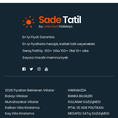
En İyi Fiyat Garantisi.
En iyi fiyatlarla hesaplı, kaliteli tatil seçenekleri.
Geniş Portföy. 100+ Villa 100+ Otel 10+ ülke
Sayısız misafir memnuniyeti
2026 Fiyatları Belirlenen Villalar
HAKKıMıZDA
Balayı Villaları
BANKA BILGILERI
Muhafazakar Villalar
KULLANıM SöZLEşMESI
Kalkan Villa Kiralama
İPTAL VE İADE POLITIKASı
Kaş Villa Kiralama
MESAFELI SATış SöZLEşMESI