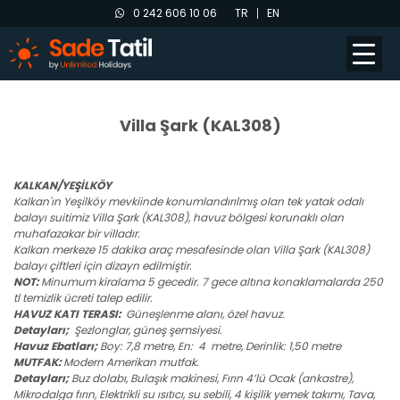
0 242 606 10 06
TR
EN
Villa Şark (KAL308)
KALKAN/YEŞİLKÖY
Kalkan'ın Yeşilköy mevkiinde konumlandırılmış olan tek yatak odalı
balayı suitimiz Villa Şark (KAL308), havuz bölgesi korunaklı olan
muhafazakar bir villadır.
Kalkan merkeze 15 dakika araç mesafesinde olan Villa Şark (KAL308)
balayı çiftleri için dizayn edilmiştir.
NOT:
Minumum kiralama 5 gecedir. 7 gece altına konaklamalarda 250
tl temizlik ücreti talep edilir.
HAVUZ KATI TERASI:
Güneşlenme alanı, özel havuz.
Detayları;
Şezlonglar, güneş şemsiyesi.
Havuz Ebatları;
Boy: 7,8 metre, En: 4 metre, Derinlik: 1,50 metre
MUTFAK:
Modern Amerikan mutfak.
Detayları;
Buz dolabı, Bulaşık makinesi, Fırın 4’lü Ocak (ankastre),
Mikrodalga fırın, Elektrikli su ısıtıcı, su sebili, 4 kişilik yemek takımı, Tava,