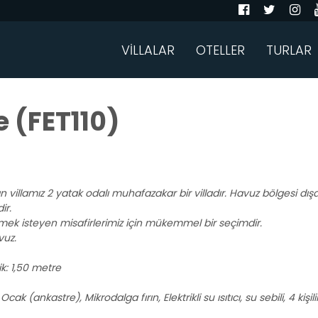
VİLLALAR
OTELLER
TURLAR
 (FET110)
villamız 2 yatak odalı muhafazakar bir villadır. Havuz bölgesi dı
ir.
irmek isteyen misafirlerimiz için mükemmel bir seçimdir.
vuz.
ik: 1,50 metre
Ocak (ankastre), Mikrodalga fırın, Elektrikli su ısıtıcı, su sebili, 4 k