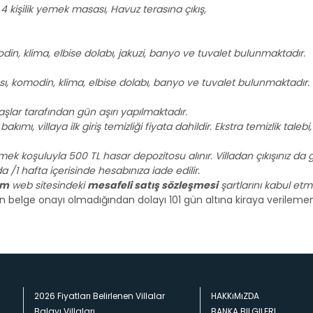
 kişilik yemek masası, Havuz terasına çıkış,
odin, klima, elbise dolabı, jakuzi, banyo ve tuvalet bulunmaktadır.
ası, komodin, klima, elbise dolabı, banyo ve tuvalet bulunmaktadır.
lar tarafından gün aşırı yapılmaktadır.
kımı, villaya ilk giriş temizliği fiyata dahildir. Ekstra temizlik taleb
mek koşuluyla 500 TL hasar depozitosu alınır. Villadan çıkışınız da g
 hafta içerisinde hesabınıza iade edilir.
om
web sitesindeki
mesafeli satış sözleşmesi
şartlarını kabul etmiş
gun belge onayı olmadığından dolayı 101 gün altına kiraya verileme
2026 Fiyatları Belirlenen Villalar
HAKKıMıZDA
Balayı Villaları
BANKA BILGILERI