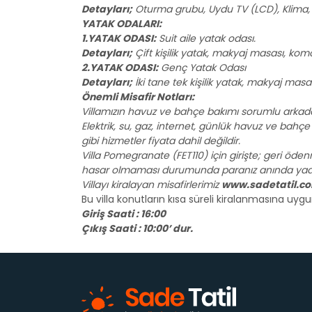
Detayları;
Oturma grubu, Uydu TV (LCD), Klima, 4
YATAK ODALARI:
1.YATAK ODASI:
Suit aile yatak odası.
Detayları;
Çift kişilik yatak, makyaj masası, kom
2.YATAK ODASI:
Genç Yatak Odası
Detayları;
İki tane tek kişilik yatak, makyaj mas
Önemli Misafir Notları:
Villamızın havuz ve bahçe bakımı sorumlu arkadaş
Elektrik, su, gaz, internet, günlük havuz ve bahçe ba
gibi hizmetler fiyata dahil değildir.
Villa Pomegranate (FET110) için girişte; geri öden
hasar olmaması durumunda paranız anında yada /1
Villayı kiralayan misafirlerimiz
www.sadetatil.c
Bu villa konutların kısa süreli kiralanmasına uy
Giriş Saati : 16:00
Çıkış Saati : 10:00’ dur.