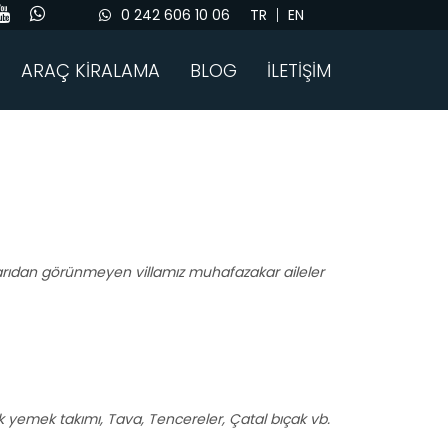
0 242 606 10 06
TR
EN
ARAÇ KİRALAMA
BLOG
İLETİŞİM
şarıdan görünmeyen villamız muhafazakar aileler
işilik yemek takımı, Tava, Tencereler, Çatal bıçak vb.