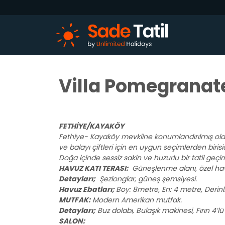
Villa Pomegranate
FETHİYE/KAYAKÖY
Fethiye- Kayaköy mevkiine konumlandırılmış olan 
ve balayı çiftleri için en uygun seçimlerden birisid
Doğa içinde sessiz sakin ve huzurlu bir tatil geç
HAVUZ KATI TERASI:
Güneşlenme alanı, özel ha
Detayları;
Şezlonglar, güneş şemsiyesi.
Havuz Ebatları;
Boy: 8metre, En: 4 metre, Derinl
MUTFAK:
Modern Amerikan mutfak.
Detayları;
Buz dolabı, Bulaşık makinesi, Fırın 4’lü 
SALON: