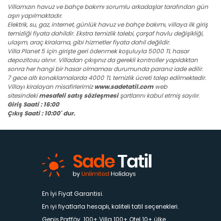
Villamızın havuz ve bahçe bakımı sorumlu arkadaşlar tarafından gün
aşırı yapılmaktadır.
Elektrik, su, gaz, internet, günlük havuz ve bahçe bakımı, villaya ilk giriş
temizliği fiyata dahildir. Ekstra temizlik talebi, çarşaf havlu değişikliği,
ulaşım, araç kiralama, gibi hizmetler fiyata dahil değildir.
Villa Planet 5 için girişte geri ödenmek koşuluyla 5000 TL hasar
depozitosu alınır. Villadan çıkışınız da gerekli kontroller yapıldıktan
sonra her hangi bir hasar olmaması durumunda paranız iade edilir.
7 gece altı konaklamalarda 4000 TL temizlik ücreti talep edilmektedir.
Villayı kiralayan misafirlerimiz
www.sadetatil.com
web
sitesindeki
mesafeli satış sözleşmesi
şartlarını kabul etmiş sayılır.
Giriş Saati : 16:00
Çıkış Saati : 10:00' dur.
En İyi Fiyat Garantisi.
En iyi fiyatlarla hesaplı, kaliteli tatil seçenekleri.
Geniş Portföy. 100+ Villa 100+ Otel 10+ ülke