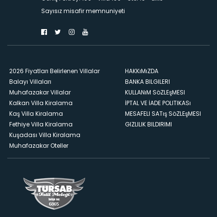
Sayısız misafir memnuniyeti
2026 Fiyatları Belirlenen Villalar
HAKKıMıZDA
Balayı Villaları
BANKA BILGILERI
Muhafazakar Villalar
KULLANıM SöZLEşMESI
Kalkan Villa Kiralama
İPTAL VE İADE POLITIKASı
Kaş Villa Kiralama
MESAFELI SATış SöZLEşMESI
Fethiye Villa Kiralama
GIZLILIK BILDIRIMI
Kuşadası Villa Kiralama
Muhafazakar Oteller