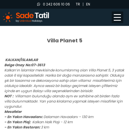
0 242 606 10 06
TR
EN
Villa Planet 5
KALKAN/İSLAMLAR
Belge Onay No:07-3613
Kalkan’ın İslamlar mevkisinde konumlanmış olan Villa Planet 5, 3 yatak
odalı 6 kişi kapasitelidir. Harika bir doğa manzarasına sahiptir. Oldukça
şık bir tasarıma ve dekorasyona sahip olan villamız misafirlerimiz için
oldukça idealdir. Ayrıca sessiz bir balayı geçirmek isteyen çiftlerimiz
içinde en uygun Balayı villa seçeneklerinden birisidir.
NOT :
Villamızın bulunduğu alanda aynı ev sahibine ait birden fazla
villa bulunmaktadır. Yan yana kiralama yapmak isteyen misafirler için
uygundur.
Mesafeler
- En Yakın Havaalanı:
Dalaman Havaalanı – 130 km
- En Yakın Plaj:
Kalkan Halk Plajı - 12 km
- En Yakın Restoran:
3 km