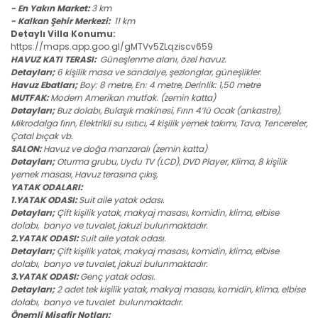
- En Yakın Market:
3 km
- Kalkan Şehir Merkezi:
11 km
Detaylı Villa Konumu:
https://maps.app.goo.gl/gMTVv5ZLqziscv659
HAVUZ KATI TERASI:
Güneşlenme alanı, özel havuz.
Detayları;
6 kişilik masa ve sandalye, şezlonglar, güneşlikler.
Havuz Ebatları;
Boy: 8 metre, En: 4 metre, Derinlik: 1,50 metre
MUTFAK:
Modern Amerikan mutfak. (zemin katta)
Detayları;
Buz dolabı, Bulaşık makinesi, Fırın 4’lü Ocak (ankastre),
Mikrodalga fırın, Elektrikli su ısıtıcı, 4 kişilik yemek takımı, Tava, Tencereler,
Çatal bıçak vb.
SALON:
Havuz ve doğa manzaralı (zemin katta)
Detayları;
Oturma grubu, Uydu TV (LCD), DVD Player, Klima, 8 kişilik
yemek masası, Havuz terasına çıkış,
YATAK ODALARI:
1.YATAK ODASI:
Suit aile yatak odası.
Detayları;
Çift kişilik yatak, makyaj masası, komidin, klima, elbise
dolabı, banyo ve tuvalet, jakuzi bulunmaktadır.
2.YATAK ODASI:
Suit aile yatak odası.
Detayları;
Çift kişilik yatak, makyaj masası, komidin, klima, elbise
dolabı, banyo ve tuvalet, jakuzi bulunmaktadır.
3.YATAK ODASI:
Genç yatak odası.
Detayları;
2 adet tek kişilik yatak, makyaj masası, komidin, klima, elbise
dolabı, banyo ve tuvalet bulunmaktadır.
Önemli Misafir Notları: