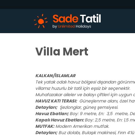
Villa Mert
KALKAN/İSLAMLAR
Tek yatak odalı havuz bölgesi dışarıdan görünme
villamız huzurlu bir tatil için eşsiz bir seçenektir.
Muhafazakar aileler ve balayı çiftleri için uygun 
HAVUZ KATI TERASI:
Güneşlenme alanı, özel ha
Detayları;
Şezlonglar, güneş şemsiyesi.
Havuz Ebatları;
Boy: 9 metre, En: 3,5 metre, Der
Kapalı Havuz Ebatları:
Boy: 2,5 metre, En: 1,5 m
MUTFAK:
Modern Amerikan mutfak.
Detayları;
Buz dolabı, Bulaşık makinesi, Fırın 4’lü 