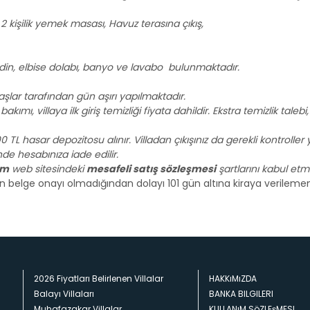
 kişilik yemek masası, Havuz terasına çıkış,
modin, elbise dolabı, banyo ve lavabo bulunmaktadır.
lar tarafından gün aşırı yapılmaktadır.
kımı, villaya ilk giriş temizliği fiyata dahildir. Ekstra temizlik taleb
0 TL hasar depozitosu alınır. Villadan çıkışınız da gerekli kontroll
e hesabınıza iade edilir.
om
web sitesindeki
mesafeli satış sözleşmesi
şartlarını kabul etmiş
gun belge onayı olmadığından dolayı 101 gün altına kiraya verileme
2026 Fiyatları Belirlenen Villalar
HAKKıMıZDA
Balayı Villaları
BANKA BILGILERI
Muhafazakar Villalar
KULLANıM SöZLEşMESI