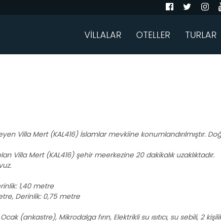
VİLLALAR
OTELLER
TURLAR
yen Villa Mert (KAL416) İslamlar mevkiine konumlandırılmıştır. Do
olan Villa Mert (KAL416) şehir meerkezine 20 dakikalık uzaklıktadır.
vuz.
inlik: 1,40 metre
etre, Derinlik: 0,75 metre
Ocak (ankastre), Mikrodalga fırın, Elektrikli su ısıtıcı, su sebili, 2 k