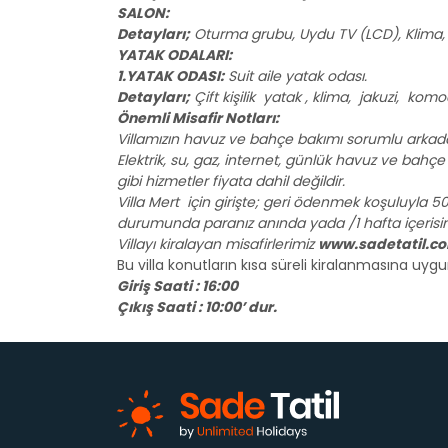
SALON:
Detayları;
Oturma grubu, Uydu TV (LCD), Klima, 2
YATAK ODALARI:
1.YATAK ODASI:
Suit aile yatak odası.
Detayları;
Çift kişilik yatak , klima, jakuzi, ko
Önemli Misafir Notları:
Villamızın havuz ve bahçe bakımı sorumlu arkadaş
Elektrik, su, gaz, internet, günlük havuz ve bahçe ba
gibi hizmetler fiyata dahil değildir.
Villa Mert için girişte; geri ödenmek koşuluyla 50
durumunda paranız anında yada /1 hafta içerisind
Villayı kiralayan misafirlerimiz
www.sadetatil.c
Bu villa konutların kısa süreli kiralanmasına uy
Giriş Saati : 16:00
Çıkış Saati : 10:00’ dur.