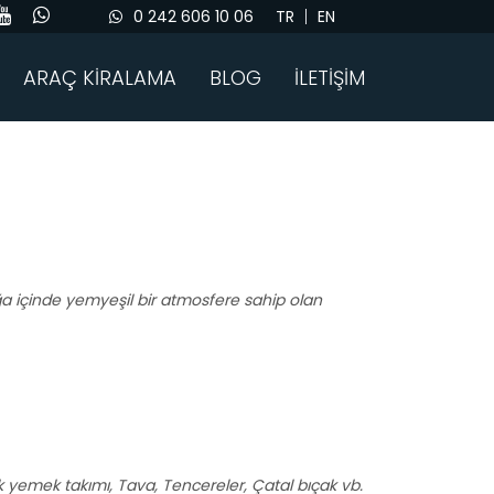
0 242 606 10 06
TR
EN
ARAÇ KİRALAMA
BLOG
İLETİŞİM
ğa içinde yemyeşil bir atmosfere sahip olan
işilik yemek takımı, Tava, Tencereler, Çatal bıçak vb.