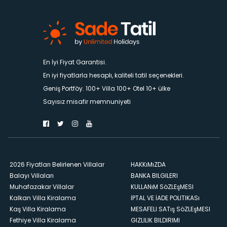
En İyi Fiyat Garantisi.
En iyi fiyatlarla hesaplı, kaliteli tatil seçenekleri.
Geniş Portföy. 100+ Villa 100+ Otel 10+ ülke
Sayısız misafir memnuniyeti
2026 Fiyatları Belirlenen Villalar
HAKKıMıZDA
Balayı Villaları
BANKA BILGILERI
Muhafazakar Villalar
KULLANıM SöZLEşMESI
Kalkan Villa Kiralama
İPTAL VE İADE POLITIKASı
Kaş Villa Kiralama
MESAFELI SATış SöZLEşMESI
Fethiye Villa Kiralama
GIZLILIK BILDIRIMI