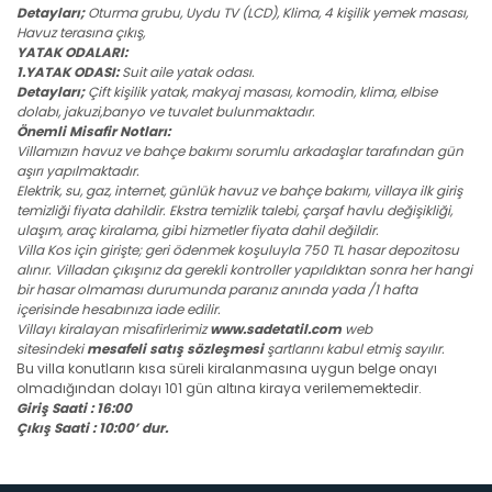
Detayları;
Oturma grubu, Uydu TV (LCD), Klima, 4 kişilik yemek masası,
Havuz terasına çıkış,
YATAK ODALARI:
1.YATAK ODASI:
Suit aile yatak odası.
Detayları;
Çift kişilik yatak, makyaj masası, komodin, klima, elbise
dolabı, jakuzi,banyo ve tuvalet bulunmaktadır.
Önemli Misafir Notları:
Villamızın havuz ve bahçe bakımı sorumlu arkadaşlar tarafından gün
aşırı yapılmaktadır.
Elektrik, su, gaz, internet, günlük havuz ve bahçe bakımı, villaya ilk giriş
temizliği fiyata dahildir. Ekstra temizlik talebi, çarşaf havlu değişikliği,
ulaşım, araç kiralama, gibi hizmetler fiyata dahil değildir.
Villa Kos için girişte; geri ödenmek koşuluyla 750 TL hasar depozitosu
alınır. Villadan çıkışınız da gerekli kontroller yapıldıktan sonra her hangi
bir hasar olmaması durumunda paranız anında yada /1 hafta
içerisinde hesabınıza iade edilir.
Villayı kiralayan misafirlerimiz
www.sadetatil.com
web
sitesindeki
mesafeli satış sözleşmesi
şartlarını kabul etmiş sayılır.
Bu villa konutların kısa süreli kiralanmasına uygun belge onayı
olmadığından dolayı 101 gün altına kiraya verilememektedir.
Giriş Saati : 16:00
Çıkış Saati : 10:00’ dur.