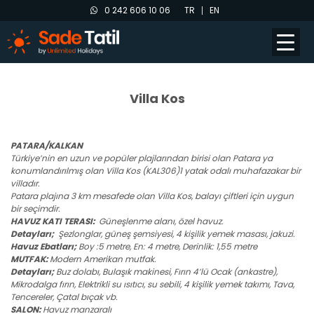
0 242 606 10 06
TR
EN
Villa Kos
PATARA/KALKAN
Türkiye’nin en uzun ve popüler plajlarından birisi olan Patara ya
konumlandırılmış olan Villa Kos (KAL306)1 yatak odalı muhafazakar bir
villadır.
Patara plajına 3 km mesafede olan Villa Kos, balayı çiftleri için uygun
bir seçimdir.
HAVUZ KATI TERASI:
Güneşlenme alanı, özel havuz.
Detayları;
Şezlonglar, güneş şemsiyesi, 4 kişilik yemek masası, jakuzi.
Havuz Ebatları;
Boy :5 metre, En: 4 metre, Derinlik: 1,55 metre
MUTFAK:
Modern Amerikan mutfak.
Detayları;
Buz dolabı, Bulaşık makinesi, Fırın 4’lü Ocak (ankastre),
Mikrodalga fırın, Elektrikli su ısıtıcı, su sebili, 4 kişilik yemek takımı, Tava,
Tencereler, Çatal bıçak vb.
SALON:
Havuz manzaralı