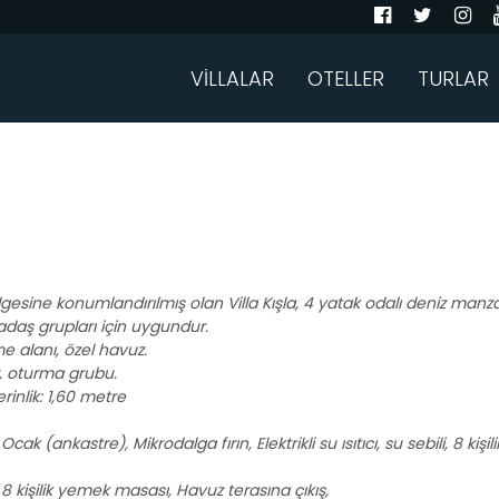
VİLLALAR
OTELLER
TURLAR
lgesine konumlandırılmış olan Villa Kışla, 4 yatak odalı deniz manzaral
kadaş grupları için uygundur.
 alanı, özel havuz.
r, oturma grubu.
rinlik: 1,60 metre
Ocak (ankastre), Mikrodalga fırın, Elektrikli su ısıtıcı, su sebili, 8 k
 kişilik yemek masası, Havuz terasına çıkış,