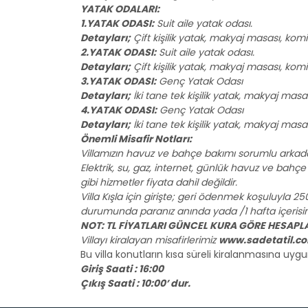
YATAK ODALARI:
1.YATAK ODASI:
Suit aile yatak odası.
Detayları;
Çift kişilik yatak, makyaj masası, kom
2.YATAK ODASI:
Suit aile yatak odası.
Detayları;
Çift kişilik yatak, makyaj masası, kom
3.YATAK ODASI:
Genç Yatak Odası
Detayları;
İki tane tek kişilik yatak, makyaj mas
4.YATAK ODASI:
Genç Yatak Odası
Detayları;
İki tane tek kişilik yatak, makyaj mas
Önemli Misafir Notları:
Villamızın havuz ve bahçe bakımı sorumlu arkadaş
Elektrik, su, gaz, internet, günlük havuz ve bahçe ba
gibi hizmetler fiyata dahil değildir.
Villa Kışla için girişte; geri ödenmek koşuluyla 2
durumunda paranız anında yada /1 hafta içerisind
NOT: TL FİYATLARI GÜNCEL KURA GÖRE HESAP
Villayı kiralayan misafirlerimiz
www.sadetatil.c
Bu villa konutların kısa süreli kiralanmasına uy
Giriş Saati : 16:00
Çıkış Saati : 10:00’ dur.