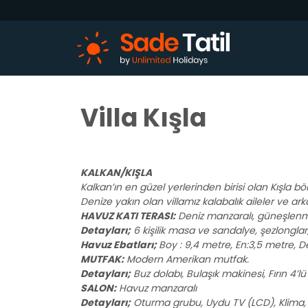
Villa Kışla
KALKAN/KIŞLA
Kalkan’ın en güzel yerlerinden birisi olan Kışla bö
Denize yakın olan villamız kalabalık aileler ve ar
HAVUZ KATI TERASI:
Deniz manzaralı, güneşlenme
Detayları;
6 kişilik masa ve sandalye, şezlongla
Havuz Ebatları;
Boy : 9,4 metre, En:3,5 metre, De
MUTFAK:
Modern Amerikan mutfak.
Detayları;
Buz dolabı, Bulaşık makinesi, Fırın 4’lü 
SALON:
Havuz manzaralı
Detayları;
Oturma grubu, Uydu TV (LCD), Klima, 8