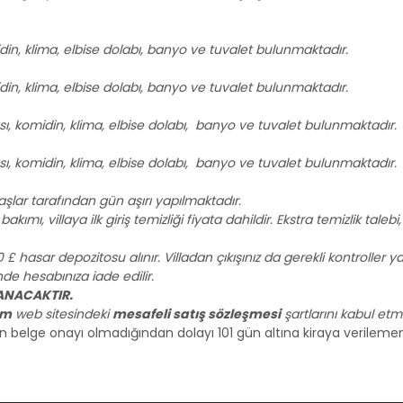
idin, klima, elbise dolabı, banyo ve tuvalet bulunmaktadır.
idin, klima, elbise dolabı, banyo ve tuvalet bulunmaktadır.
ası, komidin, klima, elbise dolabı, banyo ve tuvalet bulunmaktadır.
ası, komidin, klima, elbise dolabı, banyo ve tuvalet bulunmaktadır.
lar tarafından gün aşırı yapılmaktadır.
kımı, villaya ilk giriş temizliği fiyata dahildir. Ekstra temizlik taleb
50 £ hasar depozitosu alınır. Villadan çıkışınız da gerekli kontrolle
e hesabınıza iade edilir.
LANACAKTIR.
om
web sitesindeki
mesafeli satış sözleşmesi
şartlarını kabul etmiş
gun belge onayı olmadığından dolayı 101 gün altına kiraya verileme