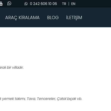
0 242 606 10 06
TR
EN
ARAÇ KİRALAMA
BLOG
İLETİŞİM
ı bir villadır.
işilik yemek takımı, Tava, Tencereler, Çatal bıçak vb.