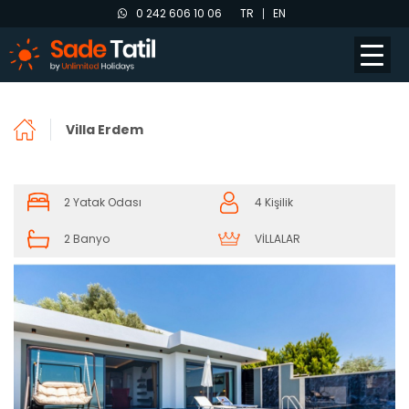
0 242 606 10 06
TR
EN
Villa Erdem
2 Yatak Odası
4 Kişilik
2 Banyo
VİLLALAR