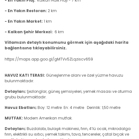
- En Yakın Plaj:
Kalkan
Halk
Plajı - 7 km
- En Yakın Restoran:
2 km
- En Yakın Market:
1 km
- Kalkan Şehir Merkezi:
6 km
Villamızın detaylı konumunu görmek için aşağıdaki harita
bağlantısına tıklayabilirsiniz.
https://maps.app.goo.gl/gMTVv5ZLqziscv659
HAVUZ KATI TERASI:
Güneşlenme alanı ve özel yüzme havuzu
bulunmaktadır.
Detayları;
Şezlonglar, güneş şemsiyeleri, yemek masası ve oturma
grubu bulunmaktadır.
Havuz Ebatları;
Boy: 12 metre En: 4 metre Derinlik: 1,50 metre
MUTFAK:
Modern Amerikan mutfak.
Detayları;
Buzdolabı, bulaşık makinesi, fırın, 4’lü ocak, mikrodalga
fırın, elektrikli su ısıtıcı, yemek takımı, tava, tencereler, çatal bıçak ve