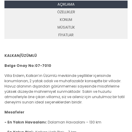
AÇIKLAMA
ÖZELLİKLER
KONUM
MÜSAİTLİK
FİYATLAR
KALKAN/ÜZÜMLÜ
Belge Onay No:07-7010
Villa Erdem, Kalkan’ın Üzümlü mevkiinde yeşillikler içerisinde
konumlanan, 2 yatak odalı ve muhafazakâr konseptte bir villadır.
Havuz alanının dışarıdan görünmemesi sayesinde misafirlerine
yüksek düzeyde mahremiyet sunmaktadır. Sakin ve huzurlu
atmosferiyle öne çıkan villamız, siz ve aileniz için unutulmaz bir tatil
deneyimi sunan ideal seçeneklerden biridir.
Mesafeler
- En Yakın Havaalanı:
Dalaman Havaalanı – 130 km