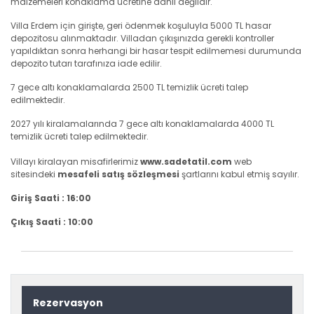
malzemeleri konaklama ücretine dahil değildir.
Villa Erdem için girişte, geri ödenmek koşuluyla 5000 TL hasar
depozitosu alınmaktadır. Villadan çıkışınızda gerekli kontroller
yapıldıktan sonra herhangi bir hasar tespit edilmemesi durumunda
depozito tutarı tarafınıza iade edilir.
7 gece altı konaklamalarda 2500 TL temizlik ücreti talep
edilmektedir.
2027 yılı kiralamalarında 7 gece altı konaklamalarda 4000 TL
temizlik ücreti talep edilmektedir.
Villayı kiralayan misafirlerimiz
www.sadetatil.com
web
sitesindeki
mesafeli satış sözleşmesi
şartlarını kabul etmiş sayılır.
Giriş Saati : 16:00
Çıkış Saati : 10:00
Rezervasyon