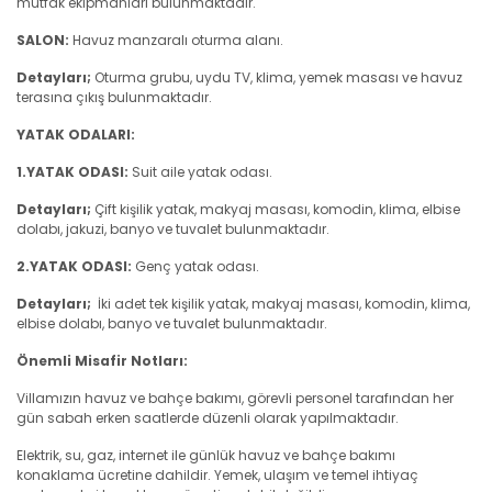
mutfak ekipmanları bulunmaktadır.
SALON:
Havuz manzaralı oturma alanı.
Detayları;
Oturma grubu, uydu TV, klima, yemek masası ve havuz
terasına çıkış bulunmaktadır.
YATAK ODALARI:
1.YATAK ODASI:
Suit aile yatak odası.
Detayları;
Çift kişilik yatak, makyaj masası, komodin, klima, elbise
dolabı, jakuzi, banyo ve tuvalet bulunmaktadır.
2.YATAK ODASI:
Genç yatak odası.
Detayları;
İki adet tek kişilik yatak, makyaj masası, komodin, klima,
elbise dolabı, banyo ve tuvalet bulunmaktadır.
Önemli Misafir Notları:
Villamızın havuz ve bahçe bakımı, görevli personel tarafından her
gün sabah erken saatlerde düzenli olarak yapılmaktadır.
Elektrik, su, gaz, internet ile günlük havuz ve bahçe bakımı
konaklama ücretine dahildir. Yemek, ulaşım ve temel ihtiyaç