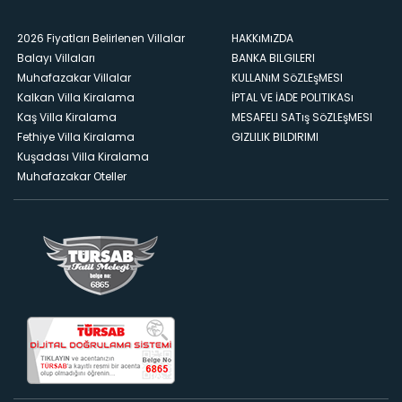
2026 Fiyatları Belirlenen Villalar
HAKKıMıZDA
Balayı Villaları
BANKA BILGILERI
Muhafazakar Villalar
KULLANıM SöZLEşMESI
Kalkan Villa Kiralama
İPTAL VE İADE POLITIKASı
Kaş Villa Kiralama
MESAFELI SATış SöZLEşMESI
Fethiye Villa Kiralama
GIZLILIK BILDIRIMI
Kuşadası Villa Kiralama
Muhafazakar Oteller