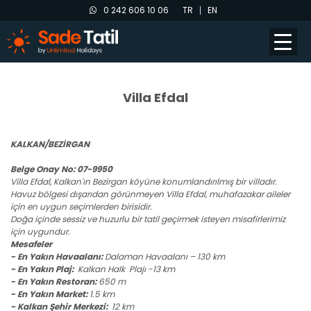
0 242 606 10 06
TR
EN
Villa Efdal
KALKAN/BEZİRGAN
Belge Onay No: 07-9950
Villa Efdal, Kalkan'ın Bezirgan köyüne konumlandırılmış bir villadır.
Havuz bölgesi dışarıdan görünmeyen Villa Efdal, muhafazakar aileler
için en uygun seçimlerden birisidir.
Doğa içinde sessiz ve huzurlu bir tatil geçirmek isteyen misafirlerimiz
için uygundur.
Mesafeler
- En Yakın Havaalanı:
Dalaman Havaalanı – 130 km
- En Yakın Plaj:
Kalkan
Halk Plajı -13 km
- En Yakın Restoran:
650 m
- En Yakın Market:
1.5 km
- Kalkan Şehir Merkezi:
12 km