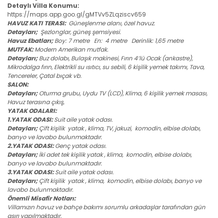
Detaylı Villa Konumu:
https://maps.app.goo.gl/gMTVv5ZLqziscv659
HAVUZ KATI TERASI:
Güneşlenme alanı, özel havuz.
Detayları;
Şezlonglar, güneş şemsiyesi.
Havuz Ebatları;
Boy: 7 metre En: 4 metre Derinlik: 1,65 metre
MUTFAK:
Modern Amerikan mutfak.
Detayları;
Buz dolabı, Bulaşık makinesi, Fırın 4’lü Ocak (ankastre),
Mikrodalga fırın, Elektrikli su ısıtıcı, su sebili, 6 kişilik yemek takımı, Tava,
Tencereler, Çatal bıçak vb.
SALON:
Detayları;
Oturma grubu, Uydu TV (LCD), Klima, 6 kişilik yemek masası,
Havuz terasına çıkış,
YATAK ODALARI:
1.YATAK ODASI:
Suit aile yatak odası.
Detayları;
Çift kişilik yatak , klima, TV, jakuzi, komodin, elbise dolabı,
banyo ve lavabo bulunmaktadır.
2.YATAK ODASI:
Genç yatak odası.
Detayları;
İki adet tek kişilik yatak , klima, komodin, elbise dolabı,
banyo ve lavabo bulunmaktadır.
3.YATAK ODASI:
Suit aile yatak odası.
Detayları;
Çift kişilik yatak , klima, komodin, elbise dolabı, banyo ve
lavabo bulunmaktadır.
Önemli Misafir Notları:
Villamızın havuz ve bahçe bakımı sorumlu arkadaşlar tarafından gün
aşırı yapılmaktadır.