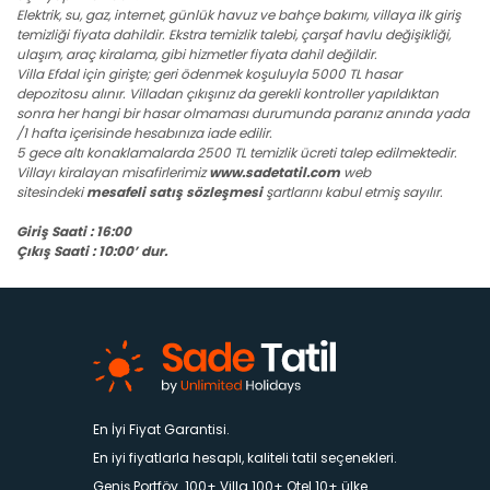
Elektrik, su, gaz, internet, günlük havuz ve bahçe bakımı, villaya ilk giriş
temizliği fiyata dahildir. Ekstra temizlik talebi, çarşaf havlu değişikliği,
ulaşım, araç kiralama, gibi hizmetler fiyata dahil değildir.
Villa Efdal için girişte; geri ödenmek koşuluyla 5000 TL hasar
depozitosu alınır. Villadan çıkışınız da gerekli kontroller yapıldıktan
sonra her hangi bir hasar olmaması durumunda paranız anında yada
/1 hafta içerisinde hesabınıza iade edilir.
5 gece altı konaklamalarda 2500 TL temizlik ücreti talep edilmektedir.
Villayı kiralayan misafirlerimiz
www.sadetatil.com
web
sitesindeki
mesafeli satış sözleşmesi
şartlarını kabul etmiş sayılır.
Giriş Saati : 16:00
Çıkış Saati : 10:00’ dur.
En İyi Fiyat Garantisi.
En iyi fiyatlarla hesaplı, kaliteli tatil seçenekleri.
Geniş Portföy. 100+ Villa 100+ Otel 10+ ülke