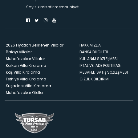
Sayısız misafir memnuniyeti
2026 Fiyatları Belirlenen Villalar
HAKKıMıZDA
Balayı Villaları
BANKA BILGILERI
Muhafazakar Villalar
KULLANıM SöZLEşMESI
Kalkan Villa Kiralama
İPTAL VE İADE POLITIKASı
Kaş Villa Kiralama
MESAFELI SATış SöZLEşMESI
Fethiye Villa Kiralama
GIZLILIK BILDIRIMI
Kuşadası Villa Kiralama
Muhafazakar Oteller