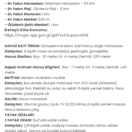
- En Yakın Havaalanı:
Dalaman Havaalanı – 55 km
- En Yakın Plaj:
Ölüdeniz
Plajı - 5 km
- En Yakın Restoran:
1 km
- En Yakın Market:
500 m
- Ölüdeniz Şehir Merkezi:
1
km
Detaylı Villa Konumu:
https://maps.app.goo.gl/gMTVv5ZLqziscv659
HAVUZ KATI TERASI:
Güneşlenme alanı, özel havuz, doğa manzarası
Detayları;
8 kişilik masa ve sandalye, şezlonglar, güneşlikler.
Havuz Ebatları;
Boy : 10 metre, En: 4 metre, Derinlik: 1,55 metre
Kapalı Isıtmalı Havuz Bilgileri;
Boy : 7 metre, En: 3 metre, Derinlik: 1,45
metre
MUTFAK:
Modern Amerikan mutfak.
Detayları;
Buz dolabı, Bulaşık makinesi, Fırın 4’lü Ocak (ankastre),
Mikrodalga fırın, Elektrikli su ısıtıcı, su sebili, 8 kişilik yemek takımı, Tava,
Tencereler, Çatal bıçak vb.
SALON:
Havuz manzaralı
Detayları;
Oturma grubu, Uydu TV (LCD), Klima, 8 kişilik yemek masası,
Havuz terasına çıkış,
YATAK ODALARI:
1.YATAK ODASI:
Suit aile yatak odası.
Detayları;
Çift kişilik yatak, makyaj masası, komodin, klima, elbise
dolabı, jakuzi, banyo ve tuvalet bulunmaktadır.