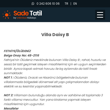
0 242 606 10 06
TR
EN
Villa Daisy B
FETHİYE/ÖLÜDENİZ
Belge Onay No: 48-2116
Fethiye'nin Ölüdeniz mevkiinde bulunan Villa Daisy B ; rahat, huzurlu ve
sessiz bir tatil geçirmek isteyen misafirlerimiz için en uygun seçimlerden
biridir. Ayrıca kapalı ısıtmalı havuzu ile kış aylarında da tatil fırsatı
sunmaktadır.
NOT 1 :
Ölüdeniz, Ovacık ve Hisarönü bölgelerinde bulunan
villalarımızda bölgedeki dönemsel alt yapı çalışmalarından dolayı
elektrik ve su kesintisi yaşanabilmektedir.
NOT 2:
Villamızın bulunduğu alanda aynı ev sahibine ait toplamda 3
farklı villamız mevcuttur. Yan yana kiralama yapmak isteyen
misafirlerimiz için uygundur.
Mesafeler