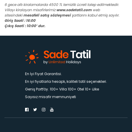
6 gece altı kiralamalarda 4500 TL temizlik ücreti talep edilmektedir.
Villayı kiralayan misafirlerimiz
www.sadetatil.com
web
sitesindeki
mesafeli satış sözleşmesi
şartlarını kabul etmiş sayılır.
Giriş Saati : 16:00
Çıkış Saati : 10:00’ dur.
En İyi Fiyat Garantisi.
En iyi fiyatlarla hesaplı, kaliteli tatil seçenekleri.
Geniş Portföy. 100+ Villa 100+ Otel 10+ ülke
Sayısız misafir memnuniyeti