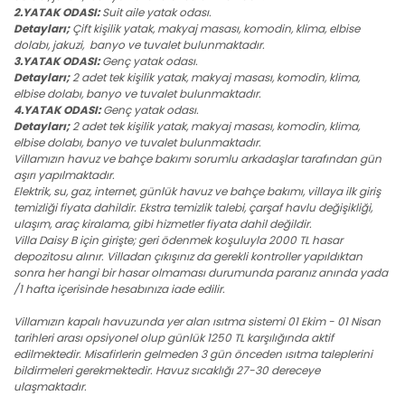
2.YATAK ODASI:
Suit aile yatak odası.
Detayları;
Çift kişilik yatak, makyaj masası, komodin, klima, elbise
dolabı, jakuzi, banyo ve tuvalet bulunmaktadır.
3.YATAK ODASI:
Genç yatak odası.
Detayları;
2 adet tek kişilik yatak, makyaj masası, komodin, klima,
elbise dolabı, banyo ve tuvalet bulunmaktadır.
4.YATAK ODASI:
Genç yatak odası.
Detayları;
2 adet tek kişilik yatak, makyaj masası, komodin, klima,
elbise dolabı, banyo ve tuvalet bulunmaktadır.
Villamızın havuz ve bahçe bakımı sorumlu arkadaşlar tarafından gün
aşırı yapılmaktadır.
Elektrik, su, gaz, internet, günlük havuz ve bahçe bakımı, villaya ilk giriş
temizliği fiyata dahildir. Ekstra temizlik talebi, çarşaf havlu değişikliği,
ulaşım, araç kiralama, gibi hizmetler fiyata dahil değildir.
Villa Daisy B için girişte; geri ödenmek koşuluyla 2000 TL hasar
depozitosu alınır. Villadan çıkışınız da gerekli kontroller yapıldıktan
sonra her hangi bir hasar olmaması durumunda paranız anında yada
/1 hafta içerisinde hesabınıza iade edilir.
Villamızın kapalı havuzunda yer alan ısıtma sistemi 01 Ekim - 01 Nisan
tarihleri arası opsiyonel olup günlük 1250 TL karşılığında aktif
edilmektedir. Misafirlerin gelmeden 3 gün önceden ısıtma taleplerini
bildirmeleri gerekmektedir. Havuz sıcaklığı 27-30 dereceye
ulaşmaktadır.