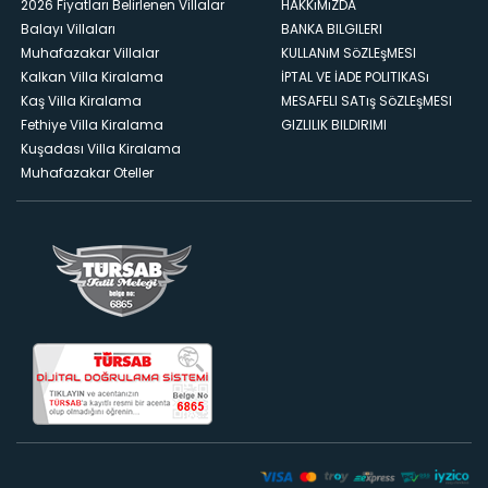
2026 Fiyatları Belirlenen Villalar
HAKKıMıZDA
Balayı Villaları
BANKA BILGILERI
Muhafazakar Villalar
KULLANıM SöZLEşMESI
Kalkan Villa Kiralama
İPTAL VE İADE POLITIKASı
Kaş Villa Kiralama
MESAFELI SATış SöZLEşMESI
Fethiye Villa Kiralama
GIZLILIK BILDIRIMI
Kuşadası Villa Kiralama
Muhafazakar Oteller