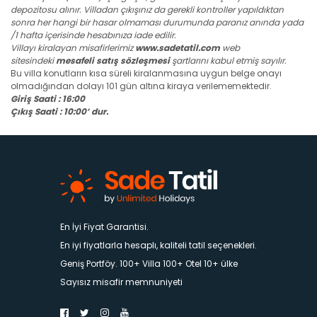
depozitosu alınır. Villadan çıkışınız da gerekli kontroller yapıldıktan
sonra her hangi bir hasar olmaması durumunda paranız anında yada
/1 hafta içerisinde hesabınıza iade edilir.
Villayı kiralayan misafirlerimiz
www.sadetatil.com
web
sitesindeki
mesafeli satış sözleşmesi
şartlarını kabul etmiş sayılır.
Bu villa konutların kısa süreli kiralanmasına uygun belge onayı
olmadığından dolayı 101 gün altına kiraya verilememektedir.
Giriş Saati : 16:00
Çıkış Saati : 10:00’ dur.
En İyi Fiyat Garantisi.
En iyi fiyatlarla hesaplı, kaliteli tatil seçenekleri.
Geniş Portföy. 100+ Villa 100+ Otel 10+ ülke
Sayısız misafir memnuniyeti