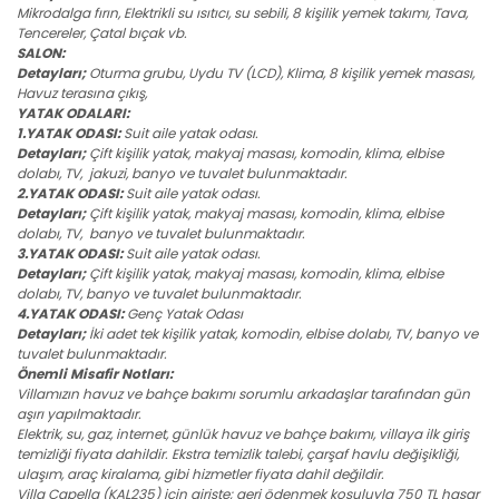
Mikrodalga fırın, Elektrikli su ısıtıcı, su sebili, 8 kişilik yemek takımı, Tava,
Tencereler, Çatal bıçak vb.
SALON:
Detayları;
Oturma grubu, Uydu TV (LCD), Klima, 8 kişilik yemek masası,
Havuz terasına çıkış,
YATAK ODALARI:
1.YATAK ODASI:
Suit aile yatak odası.
Detayları;
Çift kişilik yatak, makyaj masası, komodin, klima, elbise
dolabı, TV, jakuzi, banyo ve tuvalet bulunmaktadır.
2.YATAK ODASI:
Suit aile yatak odası.
Detayları;
Çift kişilik yatak, makyaj masası, komodin, klima, elbise
dolabı, TV, banyo ve tuvalet bulunmaktadır.
3.YATAK ODASI:
Suit aile yatak odası.
Detayları;
Çift kişilik yatak, makyaj masası, komodin, klima, elbise
dolabı, TV, banyo ve tuvalet bulunmaktadır.
4.YATAK ODASI:
Genç Yatak Odası
Detayları;
İki adet tek kişilik yatak, komodin, elbise dolabı, TV, banyo ve
tuvalet bulunmaktadır.
Önemli Misafir Notları:
Villamızın havuz ve bahçe bakımı sorumlu arkadaşlar tarafından gün
aşırı yapılmaktadır.
Elektrik, su, gaz, internet, günlük havuz ve bahçe bakımı, villaya ilk giriş
temizliği fiyata dahildir. Ekstra temizlik talebi, çarşaf havlu değişikliği,
ulaşım, araç kiralama, gibi hizmetler fiyata dahil değildir.
Villa Capella (KAL235) için girişte; geri ödenmek koşuluyla 750 TL hasar