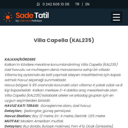
0 242 606 10 06
TR
EN
Villa Capella (KAL235)
KALKAN/KÖRDERE
Kalkan’ın Kördere mevkiine konumlandırılmış Villa Capella (KAL235)
özel havuzlu ve muhteşem deniz manzarasına sahip bir villadır.
Villamız kış aylarında da tatil yapmak isteyen misafirlerimiz için kapalı
ısıtmalı havuz seçeneği sunmaktadır.
Havuz bölgesi % 95 oranında korunaklı olan villamız 4 yatak odalı ve 8
kişi kapasitelidir. Kalkan merkeze 3-4 dakika araç mesafesinde olan
Villa Capella (KAL235) kalabalık aileler ve arkadaş grupları için en
uygun seçimlerden birisidir.
HAVUZ KATI TERASI:
Güneşlenme alanı, özel havuz.
Detayları;
Şezlonglar, güneş şemsiyesi.
Havuz Ebatları;
Boy 12 metre, En: 4 metre, Derinlik: 1,55 metre
MUTFAK:
Modern Amerikan mutfak.
Detayları;
Buz dolabı, Bulaşık makinesi, Fırın 4’lü Ocak (ankastre),