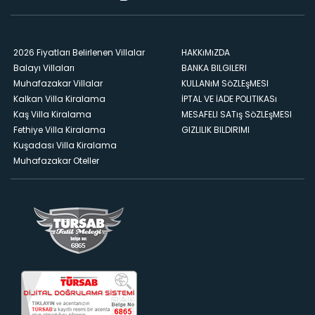
2026 Fiyatları Belirlenen Villalar
HAKKıMıZDA
Balayı Villaları
BANKA BILGILERI
Muhafazakar Villalar
KULLANıM SöZLEşMESI
Kalkan Villa Kiralama
İPTAL VE İADE POLITIKASı
Kaş Villa Kiralama
MESAFELI SATış SöZLEşMESI
Fethiye Villa Kiralama
GIZLILIK BILDIRIMI
Kuşadası Villa Kiralama
Muhafazakar Oteller