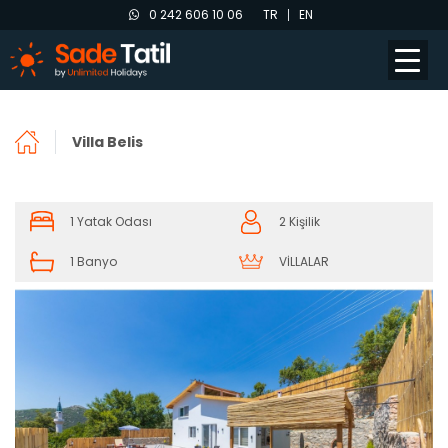
0 242 606 10 06
TR
EN
Villa Belis
1 Yatak Odası
2 Kişilik
1 Banyo
VİLLALAR