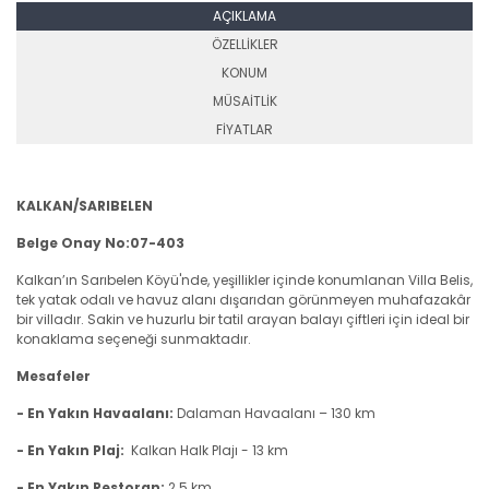
AÇIKLAMA
ÖZELLİKLER
KONUM
MÜSAİTLİK
FİYATLAR
KALKAN/SARIBELEN
Belge Onay No:07-403
Kalkan’ın Sarıbelen Köyü'nde, yeşillikler içinde konumlanan Villa Belis,
tek yatak odalı ve havuz alanı dışarıdan görünmeyen muhafazakâr
bir villadır. Sakin ve huzurlu bir tatil arayan balayı çiftleri için ideal bir
konaklama seçeneği sunmaktadır.
Mesafeler
- En Yakın Havaalanı:
Dalaman Havaalanı – 130 km
- En Yakın Plaj:
Kalkan
Halk
Plajı - 13 km
- En Yakın Restoran:
2.5 km