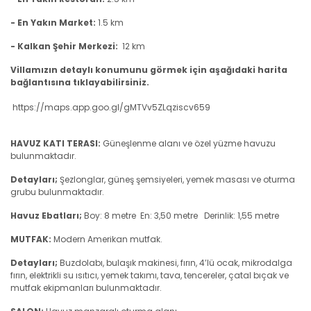
- En Yakın Market:
1.5 km
- Kalkan Şehir Merkezi:
12 km
Villamızın detaylı konumunu görmek için aşağıdaki harita
bağlantısına tıklayabilirsiniz.
https://maps.app.goo.gl/gMTVv5ZLqziscv659
HAVUZ KATI TERASI:
Güneşlenme alanı ve özel yüzme havuzu
bulunmaktadır.
Detayları;
Şezlonglar, güneş şemsiyeleri, yemek masası ve oturma
grubu bulunmaktadır.
Havuz Ebatları;
Boy: 8 metre En: 3,50 metre Derinlik: 1,55 metre
MUTFAK:
Modern Amerikan mutfak.
Detayları;
Buzdolabı, bulaşık makinesi, fırın, 4’lü ocak, mikrodalga
fırın, elektrikli su ısıtıcı, yemek takımı, tava, tencereler, çatal bıçak ve
mutfak ekipmanları bulunmaktadır.