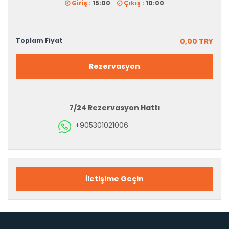
Giriş :
15:00
-
Çıkış :
10:00
Toplam Fiyat
0,00 TRY
Rezervasyon
7/24 Rezervasyon Hattı
+905301021006
İletişime Geçin