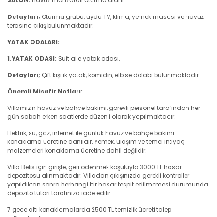
SALON:
Havuz manzaralı oturma alanı.
Detayları;
Oturma grubu, uydu TV, klima, yemek masası ve havuz
terasına çıkış bulunmaktadır.
YATAK ODALARI:
1.YATAK ODASI:
Suit aile yatak odası.
Detayları;
Çift kişilik yatak, komidin, elbise dolabı bulunmaktadır.
Önemli Misafir Notları:
Villamızın havuz ve bahçe bakımı, görevli personel tarafından her
gün sabah erken saatlerde düzenli olarak yapılmaktadır.
Elektrik, su, gaz, internet ile günlük havuz ve bahçe bakımı
konaklama ücretine dahildir. Yemek, ulaşım ve temel ihtiyaç
malzemeleri konaklama ücretine dahil değildir.
Villa Belis için girişte, geri ödenmek koşuluyla 3000 TL hasar
depozitosu alınmaktadır. Villadan çıkışınızda gerekli kontroller
yapıldıktan sonra herhangi bir hasar tespit edilmemesi durumunda
depozito tutarı tarafınıza iade edilir.
7 gece altı konaklamalarda 2500 TL temizlik ücreti talep