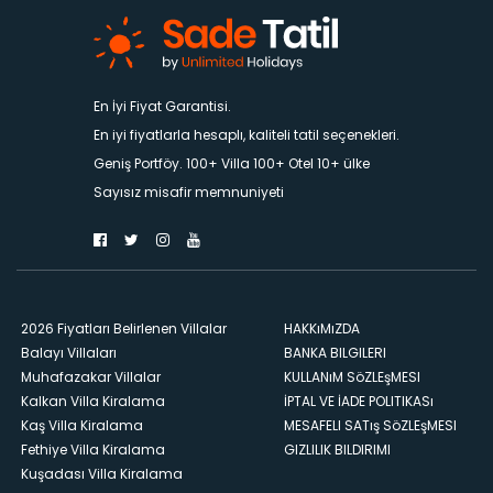
En İyi Fiyat Garantisi.
En iyi fiyatlarla hesaplı, kaliteli tatil seçenekleri.
Geniş Portföy. 100+ Villa 100+ Otel 10+ ülke
Sayısız misafir memnuniyeti
2026 Fiyatları Belirlenen Villalar
HAKKıMıZDA
Balayı Villaları
BANKA BILGILERI
Muhafazakar Villalar
KULLANıM SöZLEşMESI
Kalkan Villa Kiralama
İPTAL VE İADE POLITIKASı
Kaş Villa Kiralama
MESAFELI SATış SöZLEşMESI
Fethiye Villa Kiralama
GIZLILIK BILDIRIMI
Kuşadası Villa Kiralama