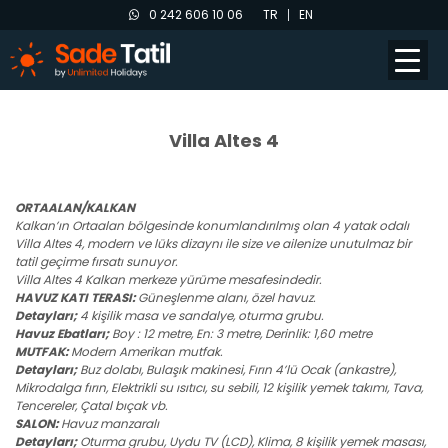
0 242 606 10 06
TR
EN
Villa Altes 4
ORTAALAN/KALKAN
Kalkan’ın Ortaalan bölgesinde konumlandırılmış olan 4 yatak odalı
Villa Altes 4, modern ve lüks dizaynı ile size ve ailenize unutulmaz bir
tatil geçirme fırsatı sunuyor.
Villa Altes 4 Kalkan merkeze yürüme mesafesindedir.
HAVUZ KATI TERASI:
Güneşlenme alanı, özel havuz.
Detayları;
4 kişilik masa ve sandalye, oturma grubu.
Havuz Ebatları;
Boy : 12 metre, En: 3 metre, Derinlik: 1,60 metre
MUTFAK:
Modern Amerikan mutfak.
Detayları;
Buz dolabı, Bulaşık makinesi, Fırın 4’lü Ocak (ankastre),
Mikrodalga fırın, Elektrikli su ısıtıcı, su sebili, 12 kişilik yemek takımı, Tava,
Tencereler, Çatal bıçak vb.
SALON:
Havuz manzaralı
Detayları;
Oturma grubu, Uydu TV (LCD), Klima, 8 kişilik yemek masası,