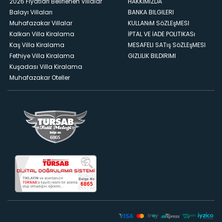
2026 Fiyatları Belirlenen Villalar
HAKKıMıZDA
Balayı Villaları
BANKA BILGILERI
Muhafazakar Villalar
KULLANıM SöZLEşMESI
Kalkan Villa Kiralama
İPTAL VE İADE POLITIKASı
Kaş Villa Kiralama
MESAFELI SATış SöZLEşMESI
Fethiye Villa Kiralama
GIZLILIK BILDIRIMI
Kuşadası Villa Kiralama
Muhafazakar Oteller