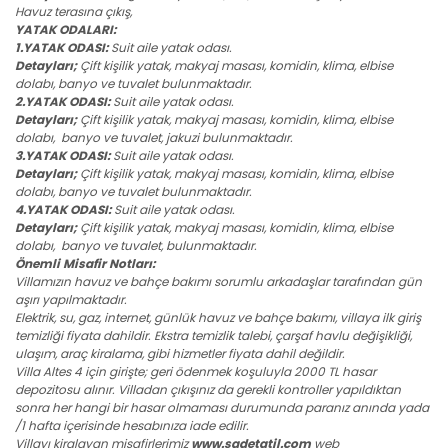
Havuz terasına çıkış,
YATAK ODALARI:
1.YATAK ODASI:
Suit aile yatak odası.
Detayları;
Çift kişilik yatak, makyaj masası, komidin, klima, elbise
dolabı, banyo ve tuvalet bulunmaktadır.
2.YATAK ODASI:
Suit aile yatak odası.
Detayları;
Çift kişilik yatak, makyaj masası, komidin, klima, elbise
dolabı, banyo ve tuvalet, jakuzi bulunmaktadır.
3.YATAK ODASI:
Suit aile yatak odası.
Detayları;
Çift kişilik yatak, makyaj masası, komidin, klima, elbise
dolabı, banyo ve tuvalet bulunmaktadır.
4.YATAK ODASI:
Suit aile yatak odası.
Detayları;
Çift kişilik yatak, makyaj masası, komidin, klima, elbise
dolabı, banyo ve tuvalet, bulunmaktadır.
Önemli Misafir Notları:
Villamızın havuz ve bahçe bakımı sorumlu arkadaşlar tarafından gün
aşırı yapılmaktadır.
Elektrik, su, gaz, internet, günlük havuz ve bahçe bakımı, villaya ilk giriş
temizliği fiyata dahildir. Ekstra temizlik talebi, çarşaf havlu değişikliği,
ulaşım, araç kiralama, gibi hizmetler fiyata dahil değildir.
Villa Altes 4 için girişte; geri ödenmek koşuluyla 2000 TL hasar
depozitosu alınır. Villadan çıkışınız da gerekli kontroller yapıldıktan
sonra her hangi bir hasar olmaması durumunda paranız anında yada
/1 hafta içerisinde hesabınıza iade edilir.
Villayı kiralayan misafirlerimiz
www.sadetatil.com
web