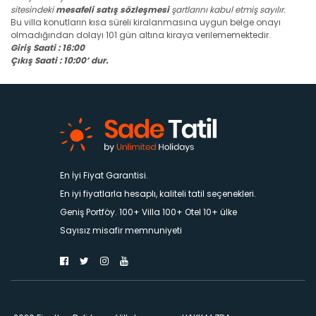
sitesindeki
mesafeli satış sözleşmesi
şartlarını kabul etmiş sayılır.
Bu villa konutların kısa süreli kiralanmasına uygun belge onayı
olmadığından dolayı 101 gün altına kiraya verilememektedir.
Giriş Saati : 16:00
Çıkış Saati : 10:00’ dur.
En İyi Fiyat Garantisi.
En iyi fiyatlarla hesaplı, kaliteli tatil seçenekleri.
Geniş Portföy. 100+ Villa 100+ Otel 10+ ülke
Sayısız misafir memnuniyeti