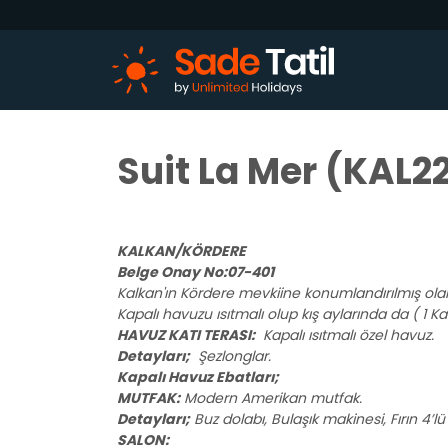
Suit La Mer (KAL2
KALKAN/KÖRDERE
Belge Onay No:07-401
Kalkan'ın Kördere mevkiine konumlandırılmış olan 2
Kapalı havuzu ısıtmalı olup kış aylarında da ( 1 Kas
HAVUZ KATI TERASI:
Kapalı ısıtmalı özel havuz.
Detayları;
Şezlonglar.
Kapalı Havuz Ebatları;
MUTFAK:
Modern Amerikan mutfak.
Detayları;
Buz dolabı, Bulaşık makinesi, Fırın 4’lü 
SALON: