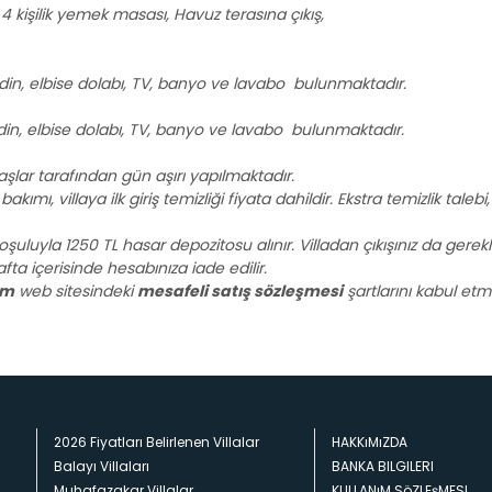
 kişilik yemek masası, Havuz terasına çıkış,
modin, elbise dolabı, TV, banyo ve lavabo bulunmaktadır.
modin, elbise dolabı, TV, banyo ve lavabo bulunmaktadır.
lar tarafından gün aşırı yapılmaktadır.
kımı, villaya ilk giriş temizliği fiyata dahildir. Ekstra temizlik taleb
şuluyla 1250 TL hasar depozitosu alınır. Villadan çıkışınız da gerekl
 içerisinde hesabınıza iade edilir.
om
web sitesindeki
mesafeli satış sözleşmesi
şartlarını kabul etmiş
2026 Fiyatları Belirlenen Villalar
HAKKıMıZDA
Balayı Villaları
BANKA BILGILERI
Muhafazakar Villalar
KULLANıM SöZLEşMESI