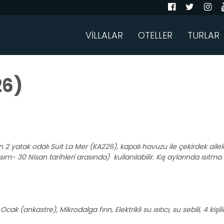
VİLLALAR
OTELLER
TURLAR
26)
 yatak odalı Suit La Mer (KA226), kapalı havuzu ile çekirdek aileler 
ım- 30 Nisan tarihleri arasında) kullanılabilir. Kış aylarında ısıtma ü
Ocak (ankastre), Mikrodalga fırın, Elektrikli su ısıtıcı, su sebili, 4 k