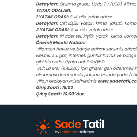
Detayları;
Oturma grubu, Uydu TV (LCD), Klima, 4
YATAK ODALARI:
1.YATAK ODASI:
Suit aile yatak odası.
Detayları;
Çift kişilik yatak , klima, jakuzi, ko
2.YATAK ODASI:
Suit aile yatak odası.
Detayları;
İki adet tek kişilik yatak , klima, ko
Önemli Misafir Notları:
Villamızın havuz ve bahçe bakımı sorumlu arkadaş
Elektrik, su, gaz, internet, günlük havuz ve bahçe ba
gibi hizmetler fiyata dahil değildir.
Suit La Mer (KAL226) için girişte; geri ödenmek ko
olmaması durumunda paranız anında yada /1 hafta
Villayı kiralayan misafirlerimiz
www.sadetatil.c
Giriş Saati : 16:00
Çıkış Saati : 10:00’ dur.