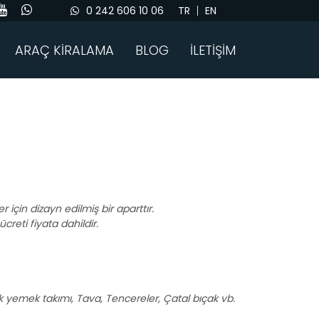
0 242 606 10 06
TR
EN
ARAÇ KİRALAMA
BLOG
İLETİŞİM
için dizayn edilmiş bir aparttır.
creti fiyata dahildir.
işilik yemek takımı, Tava, Tencereler, Çatal bıçak vb.