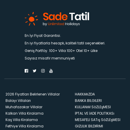
En İyi Fiyat Garantisi.
En iyi fiyatlarla hesaplı, kaliteli tatil seçenekleri.
Geniş Portföy. 100+ Villa 100+ Otel 10+ ülke
Sayısız misafir memnuniyeti
2026 Fiyatları Belirlenen Villalar
HAKKıMıZDA
Balayı Villaları
BANKA BILGILERI
Muhafazakar Villalar
KULLANıM SöZLEşMESI
Kalkan Villa Kiralama
İPTAL VE İADE POLITIKASı
Kaş Villa Kiralama
MESAFELI SATış SöZLEşMESI
Fethiye Villa Kiralama
GIZLILIK BILDIRIMI