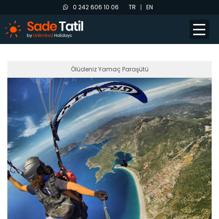
0 242 606 10 06
TR
EN
tours
Ölüdeniz Yamaç Paraşütü