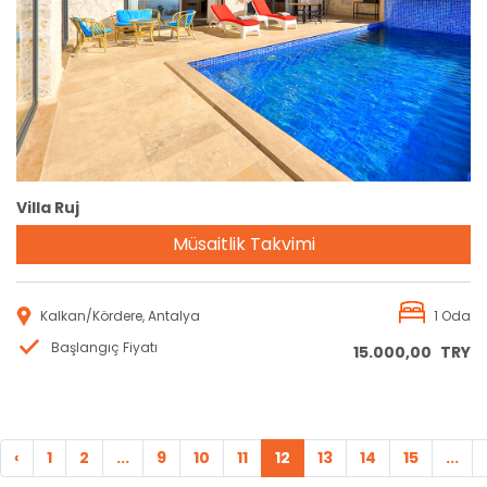
Rezervasyon
Villa Ruj
Müsaitlik Takvimi
Kalkan/Kördere, Antalya
1 Oda
Başlangıç Fiyatı
15.000,00
TRY
‹
1
2
...
9
10
11
12
13
14
15
...