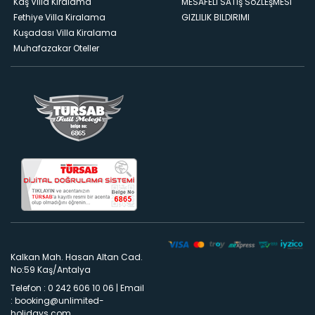
Kaş Villa Kiralama
MESAFELI SATış SöZLEşMESI
Fethiye Villa Kiralama
GIZLILIK BILDIRIMI
Kuşadası Villa Kiralama
Muhafazakar Oteller
Kalkan Mah. Hasan Altan Cad.
No:59 Kaş/Antalya
Telefon : 0 242 606 10 06
|
Email
:
booking@unlimited-
holidays.com