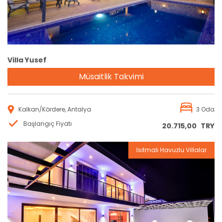
Villa Yusef
Müsaitlik Takvimi
Kalkan/Kördere, Antalya
3 Oda
Başlangıç Fiyatı
20.715,00
TRY
Isıtmalı Havuzlu Villalar
Rezervasyon