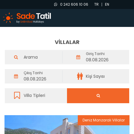
0 242 606 10 06
TR
EN
VİLLALAR
Giriş Tarihi
Çıkış Tarihi
Deniz Manzaralı Villalar