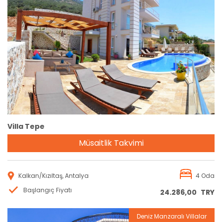
Rezervasyon
Villa Tepe
Müsaitlik Takvimi
Kalkan/Kızıltaş, Antalya
4 Oda
Başlangıç Fiyatı
24.286,00
TRY
Deniz Manzaralı Villalar