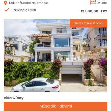
Kalkan/Sarıbelen, Antalya
2 Oda
Başlangıç Fiyatı
12.600,00
TRY
Denize Yakın Villalar
Rezervasyon
Villa Gülay
Müsaitlik Takvimi