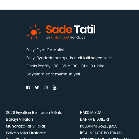
En İyi Fiyat Garantisi.
En iyi fiyatlarla hesaplı, kaliteli tatil seçenekleri.
Geniş Portföy. 100+ Villa 100+ Otel 10+ ülke
Sayısız misafir memnuniyeti
2026 Fiyatları Belirlenen Villalar
HAKKıMıZDA
Balayı Villaları
BANKA BILGILERI
Muhafazakar Villalar
KULLANıM SöZLEşMESI
Kalkan Villa Kiralama
İPTAL VE İADE POLITIKASı