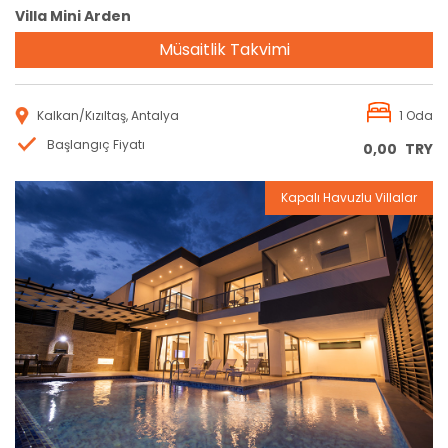
Villa Mini Arden
Müsaitlik Takvimi
Kalkan/Kızıltaş, Antalya
1 Oda
Başlangıç Fiyatı
0,00
TRY
Kapalı Havuzlu Villalar
Rezervasyon