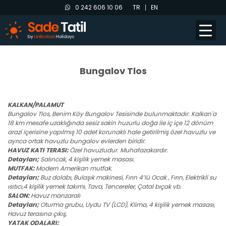
0 242 606 10 06
TR
EN
Bungalov Tlos
KALKAN/PALAMUT
Bungalov Tlos, Benim Köy Bungalov Tesisinde bulunmaktadır. Kalkan'a
18 km mesafe uzaklığında sesiz sakin huzurlu doğa ile iç içe 12 dönüm
arazi içerisine yapılmış 10 adet korunaklı hale getirilmiş özel havuzlu ve
ayrıca ortak havuzlu bungalov evlerden biridir.
HAVUZ KATI TERASI:
Özel havuzludur. Muhafazakardır.
Detayları;
Salıncak, 4 kişilik yemek masası.
MUTFAK:
Modern Amerikan mutfak.
Detayları;
Buz dolabı, Bulaşık makinesi, Fırın 4’lü Ocak , Fırın, Elektrikli su
ısıtıcı,4 kişilik yemek takımı, Tava, Tencereler, Çatal bıçak vb.
SALON:
Havuz manzaralı
Detayları;
Oturma grubu, Uydu TV (LCD), Klima, 4 kişilik yemek masası,
Havuz terasına çıkış,
YATAK ODALARI: