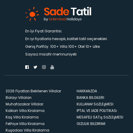
En İyi Fiyat Garantisi.
En iyi fiyatlarla hesaplı, kaliteli tatil seçenekleri.
Geniş Portföy. 100+ Villa 100+ Otel 10+ ülke
Sayısız misafir memnuniyeti
2026 Fiyatları Belirlenen Villalar
HAKKıMıZDA
Balayı Villaları
BANKA BILGILERI
Muhafazakar Villalar
KULLANıM SöZLEşMESI
Kalkan Villa Kiralama
İPTAL VE İADE POLITIKASı
Kaş Villa Kiralama
MESAFELI SATış SöZLEşMESI
Fethiye Villa Kiralama
GIZLILIK BILDIRIMI
Kuşadası Villa Kiralama