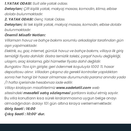
1.YATAK ODASI:
Suit aile yatak odası.
Detayları;
Çift kişilik yatak, makyaj masası, komodin, klima, elbise
dolabı bulunmaktadır.
2. YATAK ODASI:
Genç Yatak Odası.
Detayları;
İki tek kişilik yatak, makyaj masası, komodin, elbise dolabı
bulunmaktadır.
Önemli Misafir Notları:
Villamızın havuz ve bahçe bakımı sorumlu arkadaşlar tarafından gün
aşırı yapılmaktadır.
Elektrik, su, gaz, internet, günlük havuz ve bahçe bakımı, villaya ilk giriş
temizliği fiyata dahildir. Ekstra temizlik talebi, çarşaf havlu değişikliği,
ulaşım, araç kiralama, gibi hizmetler fiyata dahil değildir.
Bungalov Tlos için girişte; geri ödenmek koşuluyla 1000 TL hasar
depozitosu alınır. Villadan çıkışınız da gerekli kontroller yapıldıktan
sonra her hangi bir hasar olmaması durumunda paranız anında yada
/1 hafta içerisinde hesabınıza iade edilir.
Villayı kiralayan misafirlerimiz
www.sadetatil.com
web
sitesindeki
mesafeli satış sözleşmesi
şartlarını kabul etmiş sayılır.
Bu villa konutların kısa süreli kiralanmasına uygun belge onayı
olmadığından dolayı 101 gün altına kiraya verilememektedir.
Giriş Saati : 16:00
Çıkış Saati : 10:00’ dur.