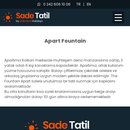
0 242 606 10 06
TR
EN
Apart Fountain
Apartımız Kalkan merkezde muhteşem deniz manzarasına sahip, 3
yatak odalı 6 kişi konaklama kapasitelidir. Apartımız, ortak kullanım
yüzme havuzuna sahiptir. Balayı çiftlerimize, çekirdek ailelere ve
arkadaş gruplarına uygun modern şekilde dekore edilmiştir. The
Fountain Apart sizlere unutulmaz bir tatil sunmak için kapılarını
aralamaktadır.
Bu villa konutların kısa süreli kiralanmasına uygun belge onayı
olmadığından dolayı 101 gün altına kiraya verilememektedir