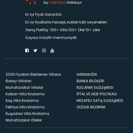
En İyi Fiyat Garantisi.
En iyi fiyatlarla hesaplı, kaliteli tatil seçenekleri.
Geniş Portföy. 100+ Villa 100+ Otel 10+ ülke
Sayısız misafir memnuniyeti
2026 Fiyatları Belirlenen Villalar
HAKKıMıZDA
Balayı Villaları
BANKA BILGILERI
Muhafazakar Villalar
KULLANıM SöZLEşMESI
Kalkan Villa Kiralama
İPTAL VE İADE POLITIKASı
Kaş Villa Kiralama
MESAFELI SATış SöZLEşMESI
Fethiye Villa Kiralama
GIZLILIK BILDIRIMI
Kuşadası Villa Kiralama
Muhafazakar Oteller