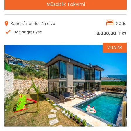
Müsaitlik Takvimi
Kalkan/İslamlar, Antalya
2 Oda
Başlangıç Fiyatı
13.000,00
TRY
VİLLALAR
Rezervasyon