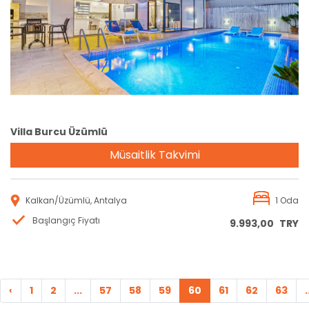
Rezervasyon
Villa Burcu Üzümlü
Müsaitlik Takvimi
Kalkan/Üzümlü, Antalya
1 Oda
Başlangıç Fiyatı
9.993,00
TRY
‹
1
2
...
57
58
59
60
61
62
63
.