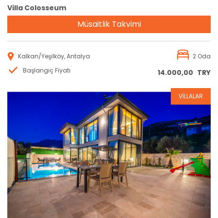
Villa Colosseum
Müsaitlik Takvimi
Kalkan/Yeşilköy, Antalya
2 Oda
Başlangıç Fiyatı
14.000,00
TRY
VİLLALAR
Rezervasyon