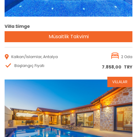
Villa Simge
Müsaitlik Takvimi
Kalkan/İslamlar, Antalya
2 Oda
Başlangıç Fiyatı
7.858,00
TRY
VİLLALAR
Rezervasyon