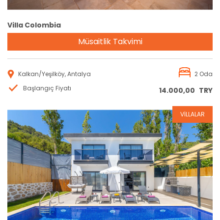
Villa Colombia
Müsaitlik Takvimi
Kalkan/Yeşilköy, Antalya
2 Oda
Başlangıç Fiyatı
14.000,00
TRY
VİLLALAR
Rezervasyon