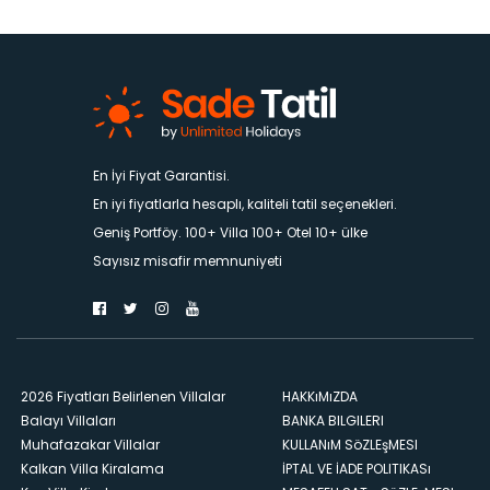
En İyi Fiyat Garantisi.
En iyi fiyatlarla hesaplı, kaliteli tatil seçenekleri.
Geniş Portföy. 100+ Villa 100+ Otel 10+ ülke
Sayısız misafir memnuniyeti
2026 Fiyatları Belirlenen Villalar
HAKKıMıZDA
Balayı Villaları
BANKA BILGILERI
Muhafazakar Villalar
KULLANıM SöZLEşMESI
Kalkan Villa Kiralama
İPTAL VE İADE POLITIKASı