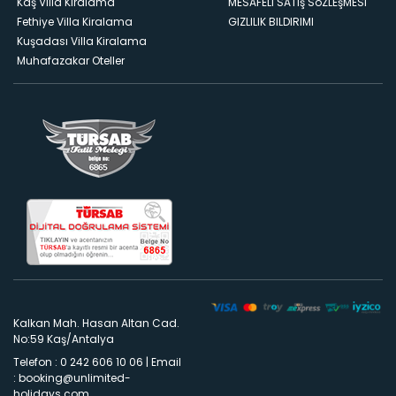
Kaş Villa Kiralama
MESAFELI SATış SöZLEşMESI
Fethiye Villa Kiralama
GIZLILIK BILDIRIMI
Kuşadası Villa Kiralama
Muhafazakar Oteller
Kalkan Mah. Hasan Altan Cad.
No:59 Kaş/Antalya
Telefon : 0 242 606 10 06
|
Email
:
booking@unlimited-
holidays.com