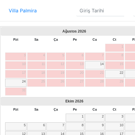
Villa Palmira
Ağustos
2026
Pzt
Sa
Ça
Pe
Cu
Ct
P
1
3
4
5
6
7
8
10
11
12
13
14
15
17
18
19
20
21
22
24
25
26
27
28
29
31
Ekim
2026
Pzt
Sa
Ça
Pe
Cu
Ct
P
1
2
3
5
6
7
8
9
10
12
13
14
15
16
17