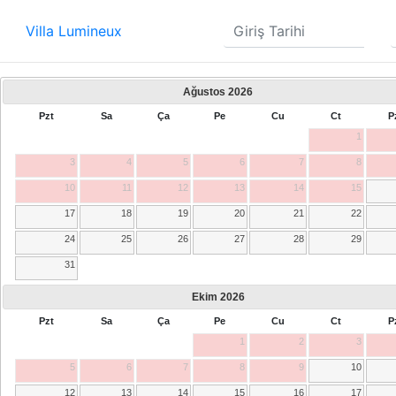
Villa Lumineux
Ağustos
2026
Pzt
Sa
Ça
Pe
Cu
Ct
P
1
3
4
5
6
7
8
10
11
12
13
14
15
17
18
19
20
21
22
24
25
26
27
28
29
31
Ekim
2026
Pzt
Sa
Ça
Pe
Cu
Ct
P
1
2
3
5
6
7
8
9
10
12
13
14
15
16
17